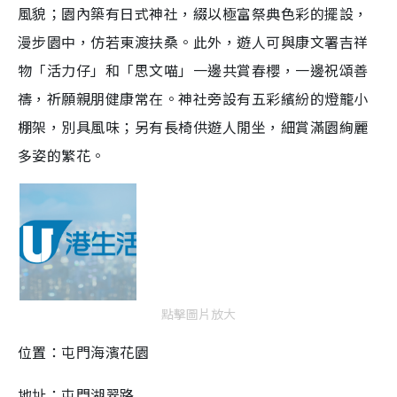
風貌；園內築有日式神社，綴以極富祭典色彩的擺設，
漫步園中，仿若東渡扶桑。此外，遊人可與康文署吉祥
物「活力仔」和「思文喵」一邊共賞春櫻，一邊祝頌善
禱，祈願親朋健康常在。神社旁設有五彩繽紛的燈籠小
棚架，別具風味；另有長椅供遊人閒坐，細賞滿園絢麗
多姿的繁花。
點擊圖片放大
位置：屯門海濱花園
地址：屯門湖翠路