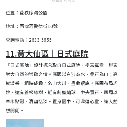
點擊圖片放大
位置：愛秩序灣公園
地址：西灣河愛德街10號
查詢電話：2633 5655
11.黃大仙區｜日式庭院
「日式庭院」設計概念取自日式庭院，極富禪意，聊表
對大自然的崇敬之情。庭園以白沙為水，疊石為山；高
樹矮叢，相映成趣。名山大川，盡收眼底。庭園布局巧
妙，遠有蒼松綠樹，近有蔚藍繡球，中央置石，四周以
草木點綴，清幽恬淡。置身園中，可滌蕩心靈，讓人豁
然開朗。