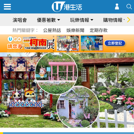
演唱會
優惠著數
玩樂情報
購物情報
熱門關鍵字：
公屋熱話
娛樂新聞
定期存款