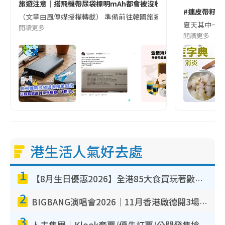
旅遊注意｜搭飛機帶尿袋標明mAh都會被沒收😱出發前切記檢查「1
#連皮帶籽都
（文章由風傳媒授權轉載） 準備前往韓國旅遊的民眾，近期要特別留
夏天其中一種時
閱讀更多
閱讀更多
港生活人氣好去處
1
【8月生日優惠2026】全港85大食買玩著數攻略 自助餐/火鍋放題同行免費＋誠品/DONKI送現金券
2
BIGBANG演唱會2026｜11月香港啟德開3場！實名制VIP申請、優先購票攻略
3