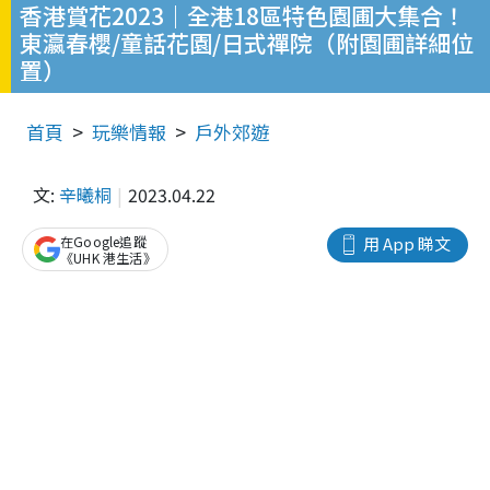
香港賞花2023｜全港18區特色園圃大集合！
東瀛春櫻/童話花園/日式禪院（附園圃詳細位
置）
首頁
玩樂情報
戶外郊遊
文:
辛曦桐
2023.04.22
在Google追蹤
用 App 睇文
《UHK 港生活》