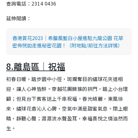
查詢電話：2314 0436
延伸閲讀：
香港賞花2023｜希臘風藍白小屋進駐九龍公園 花草
密佈恍如走進秘密花園！（附地點/前往方法詳情）
8.離島區｜祝福
初春日暖，踏步園中小徑，斑斕奪目的繡球花夾道相
迎，讓人心神皆醉。穿越花團錦簇的拱門，踏上小台環
顧；但見台下賓客送上千串祝福。春光綺麗，東風徐
來，繡球花香沁人心脾，空氣中滿是甜蜜氣息。閉上眼
睛，靜聽心聲；潺潺流水聲盈耳，幸福喜悅之情油然而
生。