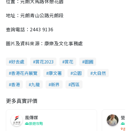
位置：元朗大馬路休憩花園
地址：元朗青山公路元朗段
查詢電話：2443 9136
圖片及資料來源：康樂及文化事務處
好去處
賞花2023
賞花
園圃
香港花卉展覽
康文署
公園
大自然
香港
九龍
新界
西區
更多真實評價
風傳媒
營養教
旅遊攻略
生
香港