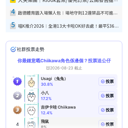
人夫集團｜Klook套票/優先訂票/公開發售搶飛攻略！附票價.購票連結.場地座位表
4
啟德體育園入場懶人包︱場地守則12違禁品不可進場准帶細水樽但全場禁樽蓋！應援牌有限制！
5
唱K推介2026︱全港13大卡啦OK好去處！最平$36起 日文K都有！(附地址+收費詳情)