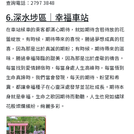
查詢電話：2797 3848
6.深水埗區｜幸福車站
在車站候車的乘客都滿心期待，就如期待含苞待放的花
蕾綻放。有時候，期待帶來的喜悅，勝過夢想成真的狂
喜，因為那是出於真誠的期盼；有時候，期待帶來的滋
味，勝過幸福降臨的甜美，因為那是出於虔敬的禱告。
每當找到愛情歸宿時，每當身處人生高峰時，每當悟到
生命真諦時，我們當會發現，每天的期待、盼望和希
冀，都讓幸福種子在心靈深處發芽並茁壯成長。期待本
身就是幸福，生命之歌因期待而動聽，人生也宛如繡球
花般燦爛繽紛，絢麗多彩。