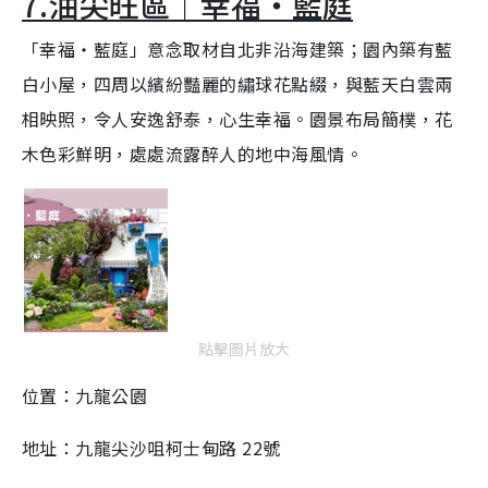
7.油尖旺區｜幸福‧藍庭
「幸福‧藍庭」意念取材自北非沿海建築；園內築有藍
白小屋，四周以繽紛豔麗的繡球花點綴，與藍天白雲兩
相映照，令人安逸舒泰，心生幸福。園景布局簡樸，花
木色彩鮮明，處處流露醉人的地中海風情。
點擊圖片放大
位置：九龍公園
地址：九龍尖沙咀柯士甸路 22號