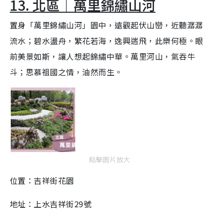
13. 北區｜萬里錦繡山河
置身「萬里錦繡山河」園中，遠觀起伏山巒，近聽潺潺
流水；碧水盪舟，繁花若海，逸興遄飛，此樂何極。眼
前美景如斯，讓人想起錦繡中華。萬里河山，氣吞牛
斗；思慕祖國之情，油然而生。
點擊圖片放大
位置：吉祥街花園
地址：上水吉祥街29號