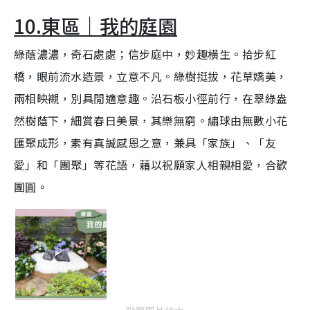
10.東區｜我的庭園
綠蔭濃濃，奇石處處；信步庭中，妙趣橫生。拾步紅
橋，眼前流水造景，立意不凡。綠樹挺拔，花草嬌美，
兩相映襯，別具閒適意趣。沿石板小徑前行，在翠綠盎
然樹蔭下，細賞春日美景，其樂無窮。繡球由無數小花
匯聚成形，素有真誠感恩之意，兼具「家族」、「友
愛」和「團聚」等花語，藉以祝願家人相親相愛，合歡
團圓。