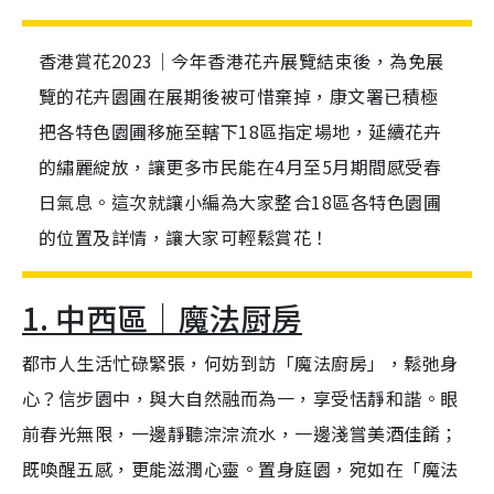
香港賞花2023｜今年香港花卉展覽結束後，為免展
覽的花卉園圃在展期後被可惜棄掉，康文署已積極
把各特色園圃移施至轄下18區指定場地，延續花卉
的繡麗綻放，讓更多市民能在4月至5月期間感受春
日氣息。這次就讓小編為大家整合18區各特色園圃
的位置及詳情，讓大家可輕鬆賞花！
1. 中西區｜魔法厨房
都市人生活忙碌緊張，何妨到訪「魔法廚房」，鬆弛身
心？信步園中，與大自然融而為一，享受恬靜和諧。眼
前春光無限，一邊靜聽淙淙流水，一邊淺嘗美酒佳餚；
既喚醒五感，更能滋潤心靈。置身庭園，宛如在「魔法