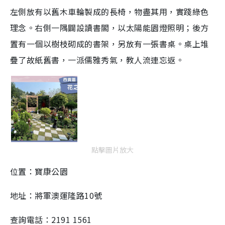
左側放有以舊木車輪製成的長椅，物盡其用，實踐綠色
理念。右側一隅闢設讀書閣，以太陽能園燈照明；後方
置有一個以樹枝砌成的書架，另放有一張書桌。桌上堆
疊了故紙舊書，一派儒雅秀氣，教人流連忘返。
點擊圖片放大
位置：寶康公園
地址：將軍澳運隆路10號
查詢電話：2191 1561