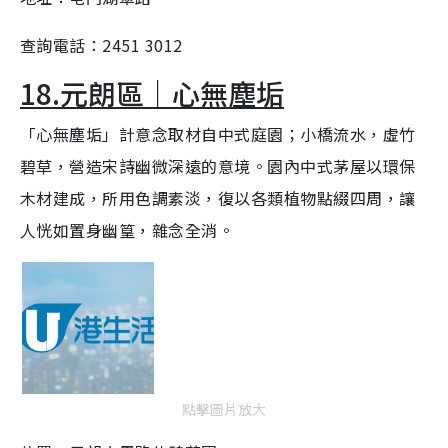
查詢電話：2451 3012
18.元朗區｜心無塵垢
「心無塵垢」計意念取材自中式庭園；小橋流水，虛竹
碧草，營造宋詩幽微深遠的意境。園內中式茅屋以環保
木材建成，所用色調素淡，復以各類植物點綴四周，讓
人恍如置身幽篁，雜念全消。
點擊圖片放大