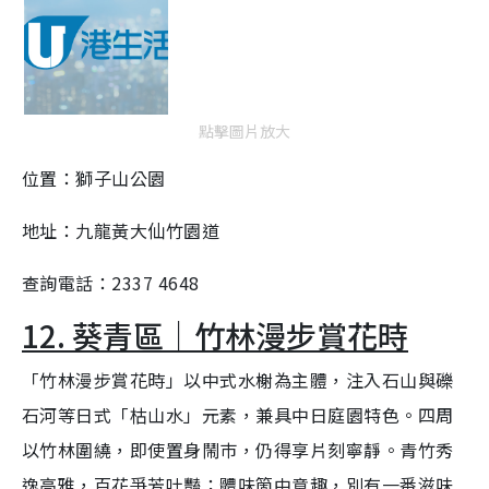
點擊圖片放大
位置：獅子山公園
地址：九龍黃大仙竹園道
查詢電話：2337 4648
12. 葵青區｜竹林漫步賞花時
「竹林漫步賞花時」以中式水榭為主體，注入石山與礫
石河等日式「枯山水」元素，兼具中日庭園特色。四周
以竹林圍繞，即使置身鬧巿，仍得享片刻寧靜。青竹秀
逸高雅，百花爭芳吐豔；體味箇中意趣，別有一番滋味