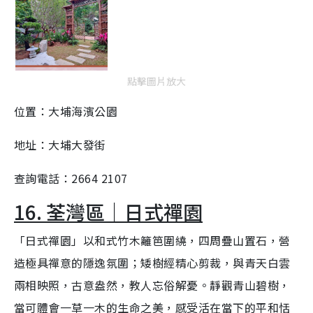
點擊圖片放大
位置：大埔海濱公園
地址：大埔大發街
查詢電話：2664 2107
16. 荃灣區｜日式禪園
「日式禪園」以和式竹木籬笆圍繞，四周疊山置石，營
造極具禪意的隱逸氛圍；矮樹經精心剪裁，與青天白雲
兩相映照，古意盎然，教人忘俗解憂。靜觀青山碧樹，
當可體會一草一木的生命之美，感受活在當下的平和恬