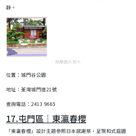
靜。
點擊圖片放大
位置：城門谷公園
地址：荃灣城門道21號
查詢電話：2413 9665
17.屯門區｜東瀛春櫻
「東瀛春櫻」設計主題參照日本感謝祭，呈現和式庭園