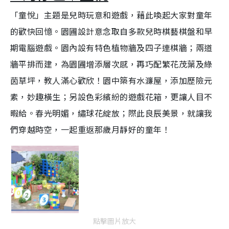
「童悅」主題是兒時玩意和遊戲，藉此喚起大家對童年
的歡快回憶。園圃設計意念取自多款兒時棋藝棋盤和早
期電腦遊戲。園內設有特色植物牆及四子連棋牆；兩道
牆平排而建，為園圃增添層次感，再巧配繁花茂葉及綠
茵草坪，教人滿心歡欣！園中築有水濂屋，添加歷險元
素，妙趣橫生；另設色彩繽紛的遊戲花箱，更讓人目不
暇給。春光明媚，繡球花綻放；際此良辰美景，就讓我
們穿越時空，一起重返那歲月靜好的童年！
點擊圖片放大