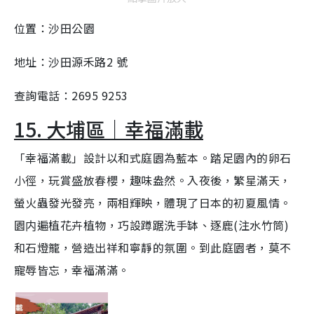
位置：沙田公園
地址：沙田源禾路2 號
查詢電話：2695 9253
15. 大埔區｜幸福滿載
「幸福滿載」設計以和式庭園為藍本。踏足園內的卵石
小徑，玩賞盛放春櫻，趣味盎然。入夜後，繁星滿天，
螢火蟲發光發亮，兩相輝映，體現了日本的初夏風情。
園内遍植花卉植物，巧設蹲踞洗手缽、逐鹿(注水竹筒)
和石燈籠，營造出祥和寧靜的氛圍。到此庭園者，莫不
寵辱皆忘，幸福滿滿。