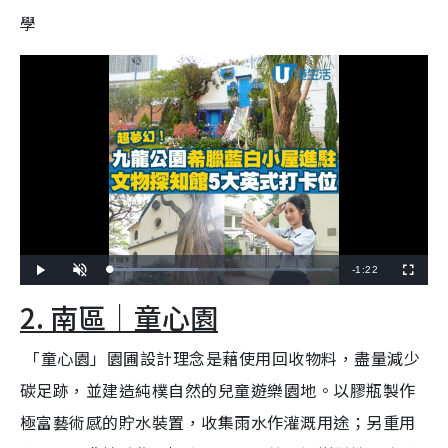
學
R
-
1:22
L
P
U
F
o
l
n
u
a
a
m
l
e
2. 南區｜童心園
d
y
u
l
e
t
s
d
e
c
m
:
r
3
e
「童心園」園圃設計理念是藉使用回收物料，盡量減少
9
e
a
.
n
5
1
碳足跡，並建造純樸自然的兒童遊樂園地。以膠瓶製作
i
%
極富藝術感的貯水裝置，收集雨水作灌溉用途；另重用
n