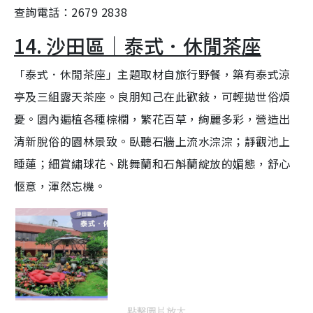
查詢電話：2679 2838
14. 沙田區｜泰式．休閒茶座
「泰式．休閒茶座」主題取材自旅行野餐，築有泰式涼
亭及三組露天茶座。良朋知己在此歡敍，可輕拋世俗煩
憂。園內遍植各種棕櫚，繁花百草，絢麗多彩，營造出
清新脫俗的園林景致。臥聽石牆上流水淙淙；靜觀池上
睡蓮；細賞繡球花、跳舞蘭和石斛蘭綻放的媚態，舒心
愜意，渾然忘機。
點擊圖片放大