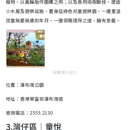
廢物，以舊輪胎作圍欄之用；以及善用塌樹斷枝，建造
i
小木屋及遊樂設施，置身這綠色兒童遊樂園，一邊重溫
n
g
孩童無憂無慮的年月，一邊領略環保之道，饒有意義。
T
i
m
e
點擊圖片放大
位置：瀑布灣公園
地址：香港華富邨瀑布灣道
查詢電話：2555 2130
3.灣仔區｜童悅