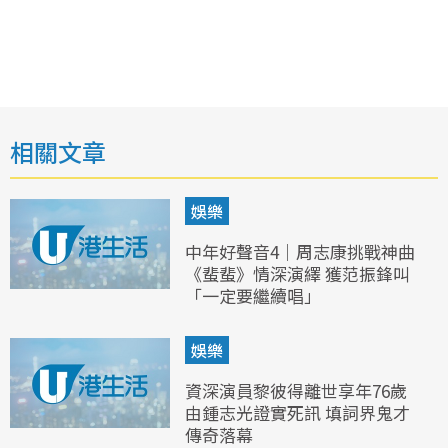
相關文章
娛樂
中年好聲音4｜周志康挑戰神曲
《蜚蜚》情深演繹 獲范振鋒叫
「一定要繼續唱」
娛樂
資深演員黎彼得離世享年76歲
由鍾志光證實死訊 填詞界鬼才
傳奇落幕