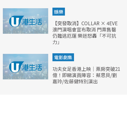
娛樂
【突發取消】COLLAR × 4EVE
澳門演唱會宣布取消 門票售罄
仍難逃厄運 樂迷怒轟「不可抗
力」
電影劇集
功夫女足香港上映｜票房突破21
億！即睇演員陣容：蔡思貝/劉
嘉玲/佐藤健特別演出