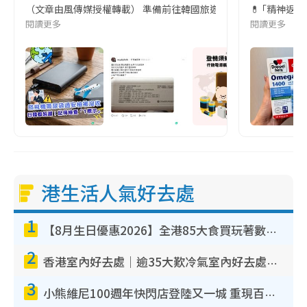
（文章由風傳媒授權轉載） 準備前往韓國旅遊的民眾，近期要特別留
💊 ｢精神返
閱讀更多
閱讀更多
港生活人氣好去處
1
【8月生日優惠2026】全港85大食買玩著數攻略 自助餐/火鍋放題同行免費＋誠品/DONKI送現金券
2
香港室內好去處｜逾35大歎冷氣室內好去處推介 室內活動免費避雨無懼落雨
3
小熊維尼100週年快閃店登陸又一城 重現百畝森林經典場景／獨家限定盲盒登場／專屬DIY香水