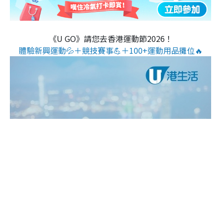
《U GO》請您去香港運動節2026！
體驗新興運動💦＋競技賽事💪＋100+運動用品攤位🔥