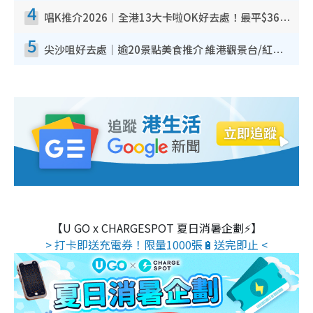
4
唱K推介2026︱全港13大卡啦OK好去處！最平$36起 日文K都有！(附地址+收費詳情)
5
尖沙咀好去處｜逾20景點美食推介 維港觀景台/紅磚古蹟/九龍公園/室內遊樂場
【U GO x CHARGESPOT 夏日消暑企劃⚡】
> 打卡即送充電券！限量1000張🔋送完即止 <