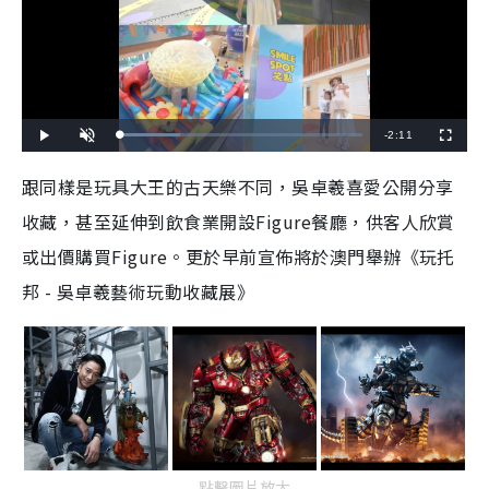
R
-
2:11
L
P
U
F
o
l
n
u
a
a
m
l
e
d
y
u
l
跟同樣是玩具大王的古天樂不同，吳卓羲喜愛公開分享
e
t
s
d
e
c
m
:
r
收藏，甚至延伸到飲食業開設Figure餐廳，供客人欣賞
2
e
4
e
a
.
n
7
或出價購買Figure。更於早前宣佈將於澳門舉辦《玩托
3
i
%
邦 - 吳卓羲藝術玩動收藏展》
n
i
n
g
T
i
點擊圖片放大