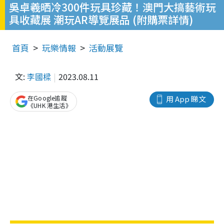
吳卓羲晒冷300件玩具珍藏！澳門大搞藝術玩
具收藏展 潮玩AR導覽展品 (附購票詳情)
首頁
玩樂情報
活動展覽
文:
李國樑
2023.08.11
在Google追蹤
用 App 睇文
《UHK 港生活》