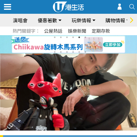
演唱會
優惠著數
玩樂情報
購物情報
熱門關鍵字：
公屋熱話
娛樂新聞
定期存款