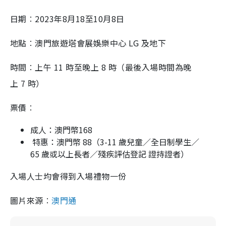
日期︰2023年8月18至10月8日
地點︰澳門旅遊塔會展娛樂中心
LG
及地下
時間︰上午
11
時至晚上
8
時（最後入場時間為晚
上
7
時）
票價︰
成人：澳門幣
168
特惠：澳門幣
88
（
3-11
歲兒童／全日制學生／
65
歲或以上長者／殘疾評估登記 證持證者）
入場人士均會得到入場禮物一份
圖片來源︰
澳門通