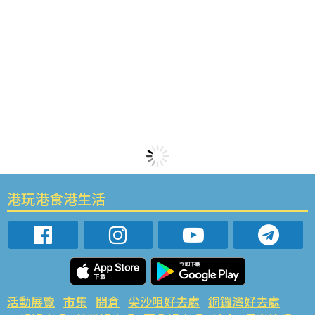
港玩港食港生活
活動展覽
市集
開倉
尖沙咀好去處
銅鑼灣好去處