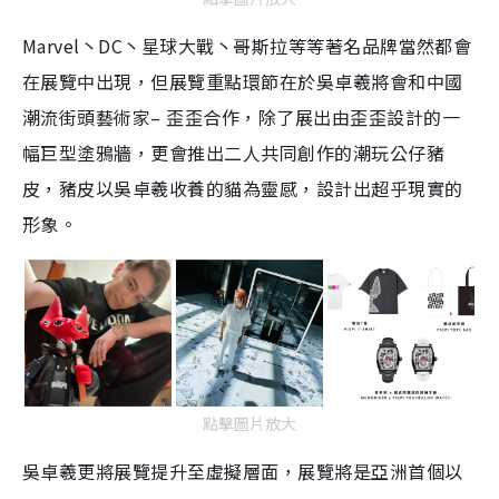
m
Marvel丶DC丶星球大戰丶哥斯拉等等著名品牌當然都會
e
在展覽中出現，但展覽重點環節在於吳卓羲將會和中國
潮流街頭藝術家– 歪歪合作，除了展出由歪歪設計的一
幅巨型塗鴉牆，更會推出二人共同創作的潮玩公仔豬
皮，豬皮以吳卓羲收養的貓為靈感，設計出超乎現實的
形象。
點擊圖片放大
吳卓羲更將展覽提升至虛擬層面，展覽將是亞洲首個以