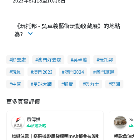
2023年8月18至10月8日
《玩托邦 - 吳卓羲藝術玩動收藏展》的地點
為?
好去處
澳門好去處
吳卓羲
玩托邦
玩具
澳門2023
澳門2024
澳門旅遊
中國
星球大戰
展覽
勞力士
亞洲
更多真實評價
風傳媒
Soul
旅遊攻略
生
旅遊注意｜搭飛機帶尿袋標明mAh都會被沒收😱出發前切記檢查「1
呢款魚油大家