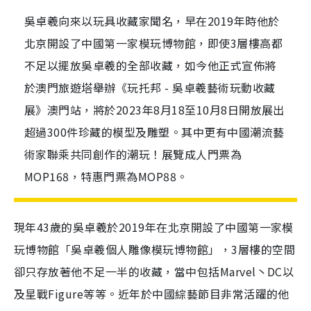
吳卓羲向來以玩具收藏家聞名，早在2019年時他於
北京開設了中國第一家模玩博物館，即使3層樓高都
不足以擺放吳卓羲的全部收藏，如今他正式宣佈將
於澳門旅遊塔舉辦《玩托邦 - 吳卓羲藝術玩動收藏
展》澳門站，將於2023年8月18至10月8日開放展出
超過300件珍藏的模型及雕塑。其中更有中國潮流藝
術家聯乘共同創作的潮玩！展覽成人門票為
MOP168，特惠門票為MOP88。
現年43歲的吳卓羲於2019年在北京開設了中國第一家模
玩博物館「吳卓羲個人雕像模玩博物館」，3層樓的空間
卻只存放著他不足一半的收藏，當中包括Marvel丶DC以
及星戰Figure等等。近年於中國綜藝節目非常活躍的他