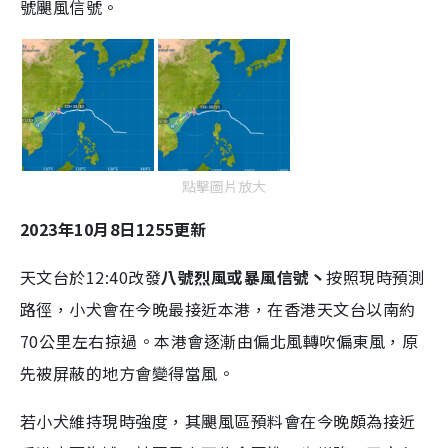
號颶風信號。
點擊圖片放大
2023年10月8日1255更新
天文台於12:40改發
八號烈風或暴風信號⼂
按照現時預測
路徑，小犬會在今晚最接近本港，在香港天文台以南約
70公里左右掠過。本港會逐漸由偏北風轉吹偏東風，原
先被屏蔽的地方會變得當風。
若小犬維持現時強度，其颶風區預料會在今晚頗為接近