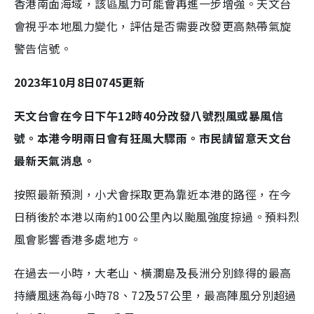
香港南面海域，該區風力可能會再進一步增強。天文台
會視乎本地風力變化，評估是否需要改發更高熱帶氣旋
警告信號。
2023年10月8日0745更新
天文台會在今日下午12時40分改發八號烈風或暴風信
號。本港今明兩日會有狂風大驟雨。市民請留意天文台
最新天氣消息。
按照最新預測，小犬會採取更為靠近本港的路徑，在今
日稍後於本港以南約100公里內以颱風強度掠過。預料烈
風會影響香港多處地方。
在過去一小時，大老山、橫瀾島及長洲分別錄得的最高
持續風速為每小時78、72及57公里，最高陣風分別超過