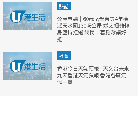
熱話
公屋申請｜60歲岳母苦等4年獲
派天水圍130呎公屋 嫌太細難轉
身堅持拒絕 網民︰套房嚟講好
抵
社會
香港今日天氣預報 | 天文台未來
九天香港天氣預報 香港各區氣
溫一覽