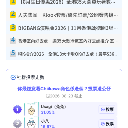
【8月生日優惠2026】全港85大食買玩著數攻略 自助餐/火鍋放題同行免費＋誠品/DONKI送現金券
2
人夫集團｜Klook套票/優先訂票/公開發售搶飛攻略！附票價.購票連結.場地座位表
3
BIGBANG演唱會2026｜11月香港啟德開3場！實名制VIP申請、優先購票攻略
4
香港室內好去處｜逾35大歎冷氣室內好去處推介 室內活動免費避雨無懼落雨
5
唱K推介2026︱全港13大卡啦OK好去處！最平$36起 日文K都有！(附地址+收費詳情)