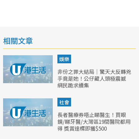
相關文章
娛樂
非份之罪大結局｜驚天大反轉兇
手竟是她！公仔藏人頭極震撼
網民跪求續集
社會
長者醫療券唔止睇醫生！買眼
鏡/睇牙醫/大灣區19間醫院都用
得 獎賞達標即獲$500