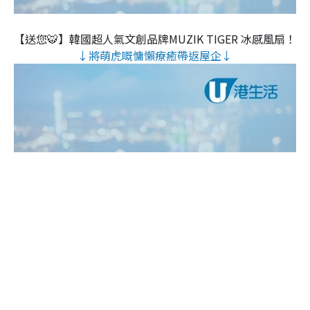
【送您🐯】韓國超人氣文創品牌MUZIK TIGER 冰感風扇！
↓將萌虎嘅慵懶療癒帶返屋企↓