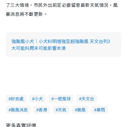
了三大情境，市民外出前定必要留意最新天氣情況，風
暴消息將不斷更新。
強颱風小犬｜小犬料明增強至超強颱風 天文台列3
大可能料周末可能影響本港
好去處
小犬
一號風球
天文台
颱風消息
香港
天氣
颱風
暴雨
更多真實評價