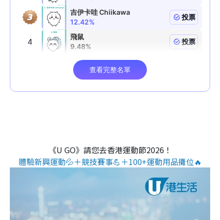
《U GO》請您去香港運動節2026！
體驗新興運動💦＋競技賽事💪＋100+運動用品攤位🔥