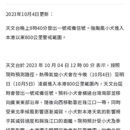
2023年10月4日更新︰
天文台晚上
9
時
40
分發出一號戒備信號。強颱風小犬進入
本港以東
800
公里警戒範圍。
天文台於 2023 年 10 月 04 日 12 時 00 分 表示，按照
現時預測路徑，熱帶氣旋小犬會在今晚（10月4日）至明
日（10月5日）凌晨進入本港800公里範圍內，天文台屆
時會發出一號戒備信號。預料小犬會橫過台灣南部並移
向廣東東部沿岸，隨後向西移動靠近珠江口一帶，同時
受東北季候風影響逐漸減弱。小犬對本港天氣的影響視
乎其減弱速度和與珠江口的距離。現時預計受小犬及季
候風影響，本港週末期間可能會有狂風驟雨，吹偏北強