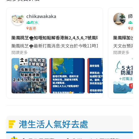
chiikawakaka
師奶
吹水
生
香港
香港
颱風桃芝🌪️知唔知點解香港無2,4,5,6,7號風球？
颱風樺加沙｜
颱風桃芝🌪️最新打風消息:天文台於今晚11時10分發出8號東北烈風或
天文台預測在
閱讀更多
閱讀更多
港生活人氣好去處
1