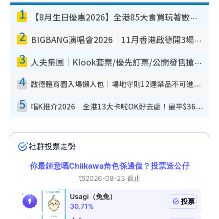
1
【8月生日優惠2026】全港85大食買玩著數攻略 自助餐/火鍋放題同行免費＋誠品/DONKI送現金券
2
BIGBANG演唱會2026｜11月香港啟德開3場！實名制VIP申請、優先購票攻略
3
人夫集團｜Klook套票/優先訂票/公開發售搶飛攻略！附票價.購票連結.場地座位表
4
啟德體育園入場懶人包︱場地守則12違禁品不可進場准帶細水樽但全場禁樽蓋！應援牌有限制！
5
唱K推介2026︱全港13大卡啦OK好去處！最平$36起 日文K都有！(附地址+收費詳情)