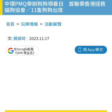
中環PMQ舉辦狗狗領養日 首聯乘香港拯救
貓狗協會／11隻狗狗出席
首頁
玩樂情報
活動展覽
文:
蘇潁琦
2023.11.17
在Google追蹤
用 App 睇文
《UHK 港生活》