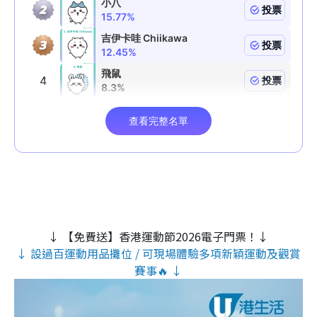
↓ 【免費送】香港運動節2026電子門票！↓
↓ 設過百運動用品攤位 / 可現場體驗多項新穎運動及觀賞
賽事🔥 ↓