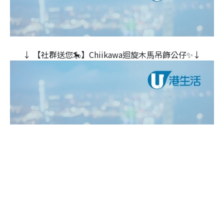
↓ 【社群送您🎠】Chiikawa迴旋木⾺吊飾公仔✨↓