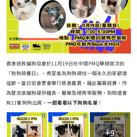
香港拯救貓狗協會於11月19日在中環PMQ舉辦首次的
「狗狗領養日」，希望能為狗狗尋找一個永久的家歡渡
佳節。當日協會更會舉行慈善義賣，藉此籌募經費，作
為替流浪貓狗提供糧食、醫療及絕育等服務。到時還會
有11隻狗狗出席，
一起看看以下狗狗名單：
+9