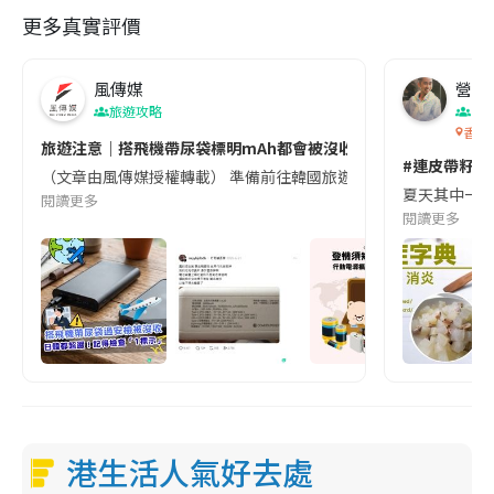
更多真實評價
風傳媒
營養教
旅遊攻略
生
香港
旅遊注意｜搭飛機帶尿袋標明mAh都會被沒收😱出發前切記檢查「1
#連皮帶籽都
（文章由風傳媒授權轉載） 準備前往韓國旅遊的民眾，近期要特別留
夏天其中一種時
閱讀更多
閱讀更多
港生活人氣好去處