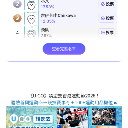
《U GO》請您去香港運動節2026！
體驗新興運動💦＋競技賽事💪＋100+運動用品攤位🔥