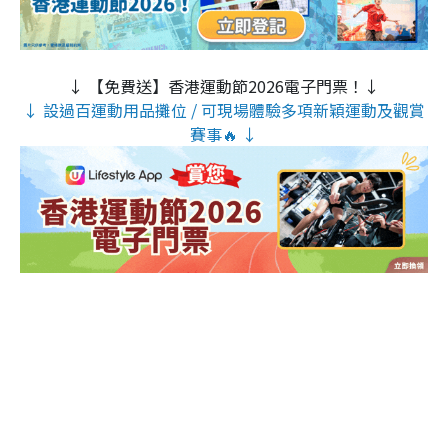
↓ 【免費送】香港運動節2026電子門票！↓
↓ 設過百運動用品攤位 / 可現場體驗多項新穎運動及觀賞
賽事🔥 ↓