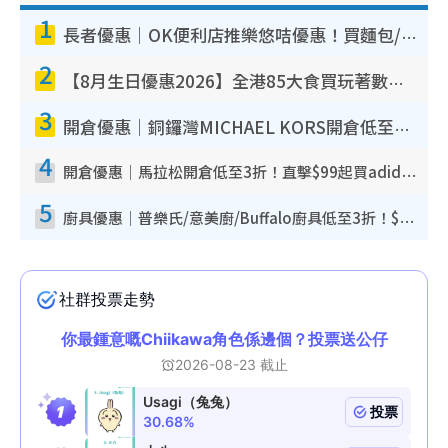
1
長者優惠｜OK便利店推樂悠咭優惠！買麵包/牛奶/保健品拍卡即減
2
【8月生日優惠2026】全港85大食買玩著數攻略 自助餐/火鍋放題同行免費＋誠品/DONKI送現金券
3
開倉優惠｜銅鑼灣MICHAEL KORS開倉低至17折！直擊$500起買手袋/銀包/鞋款 必買經典Jet Set系列
4
開倉優惠｜馬拉松開倉低至3折！直擊$99起買adidas／New Balance／Puma鞋款 STANLEY保溫杯劈價至$119起
5
廚具優惠｜普樂氏/意美廚/Buffalo廚具低至3折！$89起買煎鍋／炒鑊／個人鍋 同場小家電激減至$99起