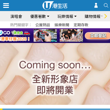
演唱會
優惠著數
玩樂情報
購物情報
熱門關鍵字：
公屋熱話
娛樂新聞
定期存款