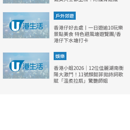
戶外郊遊
香港仔好去處丨一日遊逾10玩樂
景點美食 特色避風塘遊覽團/香
港仔下水塘打卡
娛樂
香港小姐2026｜12位佳麗湖南衡
陽大激鬥！11號顏懿菲拋詩詞歌
賦「溫柔拉扇」驚艷師姐