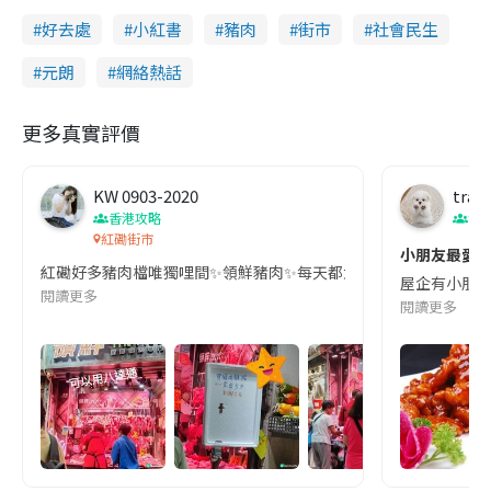
好去處
小紅書
豬肉
街市
社會民生
元朗
網絡熱話
更多真實評價
KW 0903-2020
trav
香港攻略
食
紅磡街市
小朋友最愛 
紅磡好多豬肉檔唯獨哩間✨領鮮豬肉✨每天都大排長龍，都不無原因嘅我幫襯過好
屋企有小朋友
閱讀更多
閱讀更多