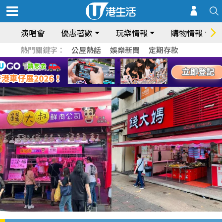
演唱會
優惠著數
玩樂情報
購物情報
熱門關鍵字：
公屋熱話
娛樂新聞
定期存款