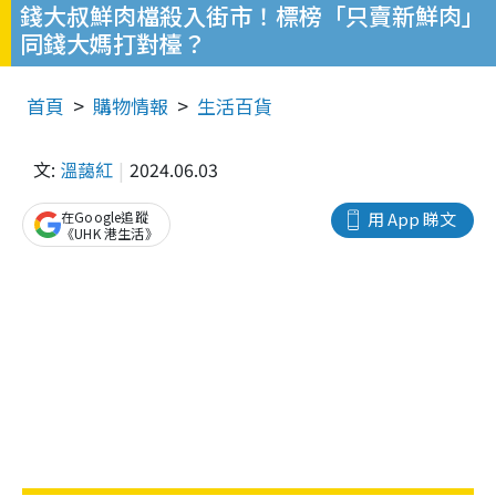
錢大叔鮮肉檔殺入街市！標榜「只賣新鮮肉」
同錢大媽打對檯？
首頁
購物情報
生活百貨
文:
溫藹紅
2024.06.03
在Google追蹤
用 App 睇文
《UHK 港生活》