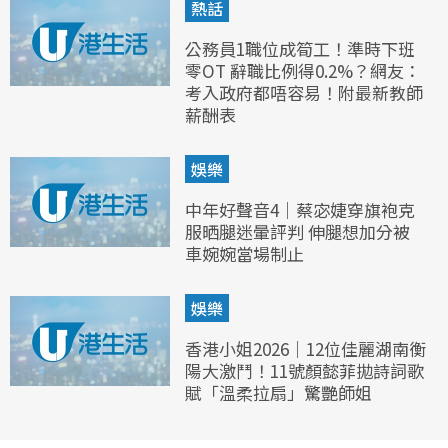
熱話
公務員1職位成筍工！準時下班
零OT 辭職比例得0.2%？網友：
考入政府都唔容易！附最新教師
薪酬表
娛樂
中年好聲音4｜蔡宓婕穿旗袍克
服晒腿迷暈評判 伸腿想加分被
車婉婉當場制止
娛樂
香港小姐2026｜12位佳麗湖南衡
陽大激鬥！11號顏懿菲拋詩詞歌
賦「溫柔拉扇」驚艷師姐