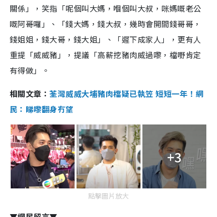
關係」，笑指「呢個叫大媽，嗰個叫大叔，咪媽嘅老公
嘅阿哥囉」、「錢大媽，錢大叔，幾時會開間錢哥哥，
錢姐姐，錢大哥，錢大姐」、「遲下成家人」，更有人
重提「威威豬」，提議「高薪挖豬肉威過嚟，檔嘢肯定
有得做」。
相關文章：
荃灣威威大埔豬肉檔疑已執笠 短短一年！網
民：睇嚟翻身冇望
+3
點擊圖片放大
▼網民留言▼