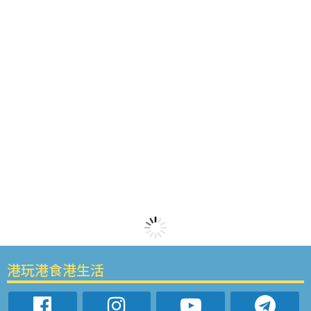
港玩港食港生活