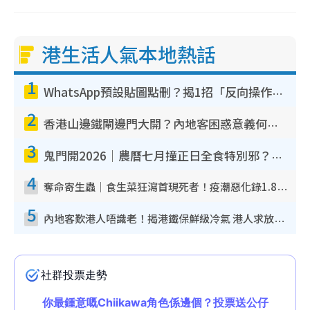
港生活人氣本地熱話
1
WhatsApp預設貼圖點刪？揭1招「反向操作」還原簡潔介面 附3步實測教學
2
香港山邊鐵閘邊門大開？內地客困惑意義何在！網民神回覆：呢種叫法理性防禦
3
鬼門開2026｜農曆七月撞正日全食特別邪？專家警告切忌做一事！揭4大禁忌+2招保平安
4
奪命寄生蟲｜食生菜狂瀉首現死者！疫潮惡化錄1.8萬宗病例 揭洗菜3大謬誤
5
內地客歎港人唔識老！揭港鐵保鮮級冷氣 港人求放過：咪投訴