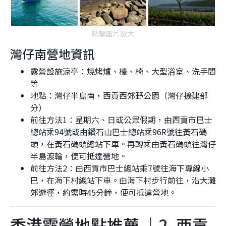
點擊圖片放大
灣仔南營地資訊
露營設施涼亭：燒烤爐、檯、椅、大型浴室、洗手間
等
地點：灣仔半島南，西貢西郊野公園（灣仔擴建部
分）
前往方法1：星期六、日或公眾假期，由西貢市巴士
總站乘94號或由鑽石山巴士總站乘96R號往黃石碼
頭，在黃石碼頭總站下車。再轉乘由黃石碼頭往灣仔
半島渡輪，便可抵達營地。
前往方法2：由西貢市巴士總站乘7號往海下專線小
巴，在海下村總站下車。由海下村步行前往，沿大灘
郊遊徑，約需時45分鐘，便可抵達營地。
香港露營地點推薦 ｜2. 西貢