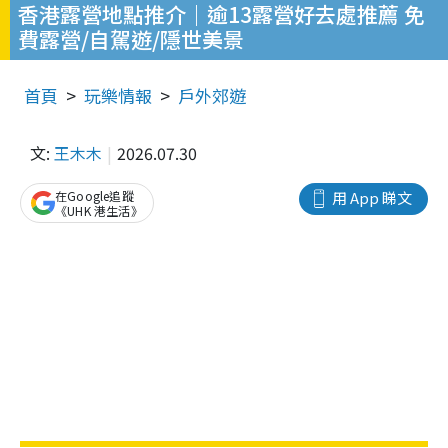
香港露營地點推介｜逾13露營好去處推薦 免
費露營/自駕遊/隱世美景
首頁
玩樂情報
戶外郊遊
文:
王木木
2026.07.30
在Google追蹤
用 App 睇文
《UHK 港生活》