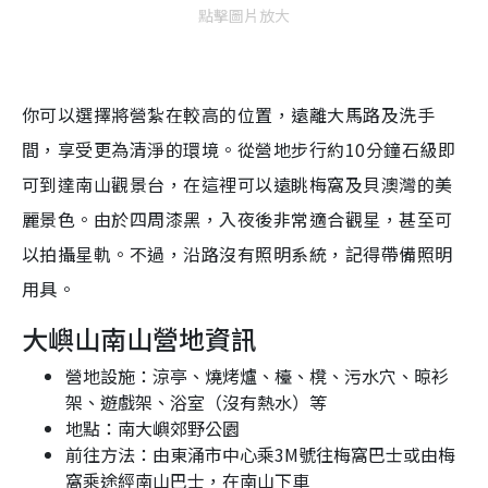
點擊圖片放大
你可以選擇將營紮在較高的位置，遠離大馬路及洗手
間，享受更為清淨的環境。從營地步行約10分鐘石級即
可到達南山觀景台，在這裡可以遠眺梅窩及貝澳灣的美
麗景色。由於四周漆黑，入夜後非常適合觀星，甚至可
以拍攝星軌。不過，沿路沒有照明系統，記得帶備照明
用具。
大嶼山南山營地資訊
營地設施：涼亭、燒烤爐、檯、櫈、污水穴、晾衫
架、遊戲架、浴室（沒有熱水）等
地點：南大嶼郊野公園
前往方法：由東涌市中心乘3M號往梅窩巴士或由梅
窩乘途經南山巴士，在南山下車