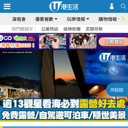
演唱會
優惠著數
玩樂情報
購物情報
熱門關鍵字：
公屋熱話
娛樂新聞
定期存款
目錄