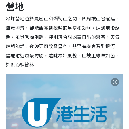
營地
昂坪營地位於鳳凰山和彌勒山之間，四周被山谷環繞，
雖無海景，卻能觀賞到夜晚的星空和銀河。這邊地形遼
闊，風景秀麗幽靜，特別適合想觀賞日出的遊客；天氣
晴朗的話，夜晚更可欣賞星空，甚至有機會看到銀河！
營地附近風景秀麗，遠眺昂坪風貌，山坡上綠草如茵，
鄰近心經簡林。