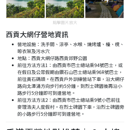
點擊圖片放大
西貢大網仔營地資訊
營地設施：洗手間、涼亭、水喉、燒烤爐、檯、櫈、
晾衣架及污水穴
地點：西貢大網仔路西貢郊野公園
前往方法方法1：由西貢市巴士總站乘94號巴士，或
在假日及公眾假期由鑽石山巴士總站乘96R號巴士，
前往黃石碼頭。在西貢戶外訓練營站下車，沿大網仔
路向北潭涌方向步行約5分鐘，到烈士碑園後再沿小
路步行5分鐘即可到達營地。
前往方法方法2：由西貢市巴士總站乘9號小巴前往
麥理浩夫人度假村。在烈士碑園下車，沿烈士碑園旁
的小路步行5分鐘即可到達營地。