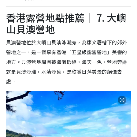
香港露營地點推薦｜ 7. 大嶼
山貝澳營地
貝澳營地位於大嶼山貝澳泳灘旁，為康文署轄下的郊外
營地之一，是一個享有香港「五星級露營營地」美譽的
地方。貝澳營地周圍被海灘環繞，海天一色，營地旁邊
就是貝澳沙灘，水清沙幼，是欣賞日落美景的絕佳去
處。