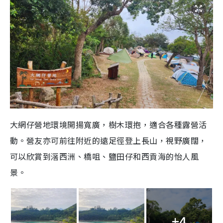
大網仔營地環境開揚寬廣，樹木環抱，適合各種露營活
動。營友亦可前往附近的遠足徑登上長山，視野廣闊，
可以欣賞到滘西洲、橋咀、鹽田仔和西貢海的怡人風
景。
+4