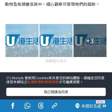
動物及鳥類棲息其中，細心觀察可發現牠們的蹤跡。
+3
點擊圖片放大
U Lifestyle 會使用Cookies來改善您的網站體驗，請確定您同意
接受本網站之
私隱政策和使用條款
才可繼續瀏覽。
前往昂坪營地露營的人大多計劃在凌晨3點左右出發，徒
步經昂坪奇趣徑登上鳳凰山，觀賞壯麗的日出。
我已閱讀及同意
本週好去處