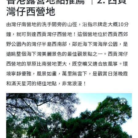
灣仔西營地
由灣仔南營地的洗手間旁的山徑，沿指示牌走大概10分
鐘，就可到達西貢灣仔西營地！這個營地位於西貢西郊
野公園內的灣仔半島西南部，鄰近海下灣海岸公園，是
遠眺整個海下灣美麗景色的最佳觀景點之一。西貢灣仔
西營地的草原比南營地更大，既空曠又適合放風箏。環
境寧靜優雅，風景如畫，萬里無雲下，是觀賞日落晚霞
和滿天星河的絕佳地點，非常浪漫！