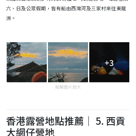
六、日及公眾假期，皆有船由西灣河及三家村來往東龍
洲。
+3
點擊圖片放大
香港露營地點推薦｜ 5. 西貢
大網仔營地