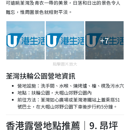
可遠眺荃灣及青衣一帶的美景，日落和日出的景色令人
難忘，惟周圍景色就相對平淡。
+7
點擊圖片放大
荃灣扶輪公園營地資訊
營地設施：洗手間、水喉、燒烤爐、檯、櫈及污水穴
地點：扶輪公園，大帽山郊野公園內
前往方法：荃灣如心廣場或荃灣港鐵站上蓋乘搭51
號巴士，在大帽山郊野公園下車後步行約5分鐘。
香港露營地點推薦｜9. 昂坪