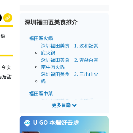
深圳福田區美食推介
》編
福田區火鍋
深圳福田美食｜1. 汶和記粥
底火鍋
深圳福田美食｜2. 雲朵朵雲
南牛肉火鍋
。今次
深圳福田美食｜3. 三出山火
e及甜
鍋
福田區中菜
深圳福田美食｜4. 金鴨季
深圳福田美食｜5. 巴蜀風
（福田COCOPARK店）
U GO 本週好去處
深圳福田美食｜6. 豫園上海
飯莊