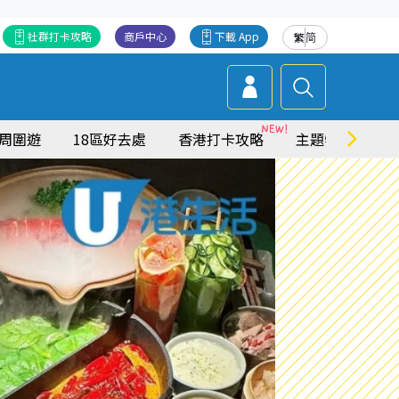
社群打卡攻略
商戶中心
下載 App
繁
简
周圍遊
18區好去處
香港打卡攻略
主題特集