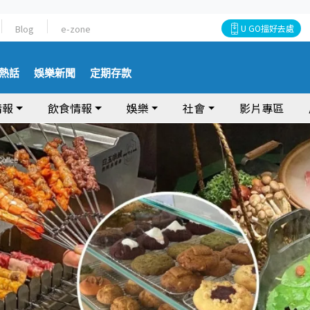
Blog
e-zone
U GO搵好去處
熱話
娛樂新聞
定期存款
情報
飲食情報
娛樂
社會
影片專區