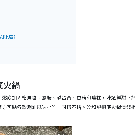
ARK店）
串
底火鍋
，粥底加入乾貝粒、臘腸、鹹蛋黃、香菇和瑤柱，味道鮮甜。
房
to
家亦可點各款潮汕風味小吃，同樣不錯。汶和記粥底火鍋價錢