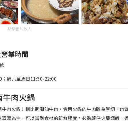
點擊圖片放大
及營業時間
號
0；周六至周日11:30-22:00
南牛肉火鍋
南牛肉火鍋！相比起潮汕牛肉，雲南火鍋的牛肉較為厚切，肉
以清湯為主，可以嘗到食材的新鮮程度。必點薯仔火腿燜飯，