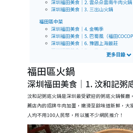
深圳福田美食｜2. 雲朵朵雲南牛肉火鍋
深圳福田美食｜3. 三出山火鍋
福田區中菜
深圳福田美食｜4. 金鴨季
深圳福田美食｜5. 巴蜀風（福田COCOP
深圳福田美食｜6. 豫園上海飯莊
深圳福田美食｜7. 一坐一忘
福田區串燒
福田區火鍋
深圳福田美食｜8. 二把手燒烤
深圳福田美食｜9. 白玉串城·朝鮮族烤
深圳福田美食｜1. 汶和記粥
福田區東南亞菜
汶和記粥底火鍋是深圳最受歡迎的粥底火鍋餐廳
深圳福田美食｜10. 碳水精英-東南亞廚
深圳福田美食｜11. 二十二象 Soi22Bis
薦店內的招牌牛肉加蛋，嫩滑至餘味道新鮮，大
人均不用100人民幣，所以獲不少網民推介！
福田區日料
深圳福田美食｜12. 肉肉大米
深圳福田美食｜13. 一樂の食堂