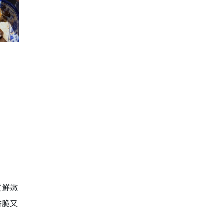
質鮮嫩
香脆又