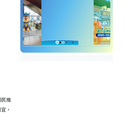
深圳福田美食｜7. 一坐一忘
福田區串燒
深圳福田美食｜8. 二把手燒
烤
深圳福田美食｜9. 白玉串城
·朝鮮族烤串
福田區東南亞菜
深圳福田美食｜10. 碳水精
英-東南亞廚房
深圳福田美食｜11. 二十二
象 Soi22Bisto
網民推
福田區日料
深圳福田美食｜12. 肉肉大
相宜，
米
深圳福田美食｜13. 一樂の
食堂