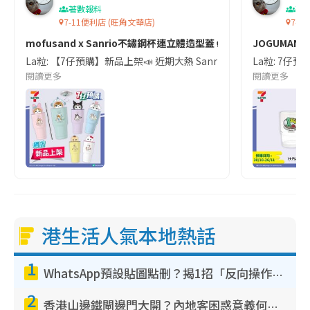
著數報料
著
7-11便利店 (旺角文華店)
7-1
mofusand x Sanrio不鏽鋼杯連立體造型蓋🥤
JOGUMAN
La粒: 【7仔預購】新品上架📣 近期大熱 Sanrio 不鏽鋼杯連立體造型蓋🥤 依家
La粒: 7仔預
閱讀更多
閱讀更多
港生活人氣本地熱話
1
WhatsApp預設貼圖點刪？揭1招「反向操作」還原簡潔介面 附3步實測教學
2
香港山邊鐵閘邊門大開？內地客困惑意義何在！網民神回覆：呢種叫法理性防禦