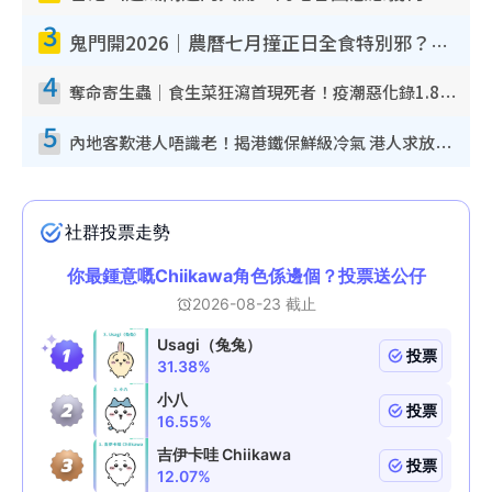
3
鬼門開2026｜農曆七月撞正日全食特別邪？專家警告切忌做一事！揭4大禁忌+2招保平安
4
奪命寄生蟲｜食生菜狂瀉首現死者！疫潮惡化錄1.8萬宗病例 揭洗菜3大謬誤
5
內地客歎港人唔識老！揭港鐵保鮮級冷氣 港人求放過：咪投訴