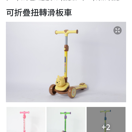
可折疊扭轉滑板車
+2