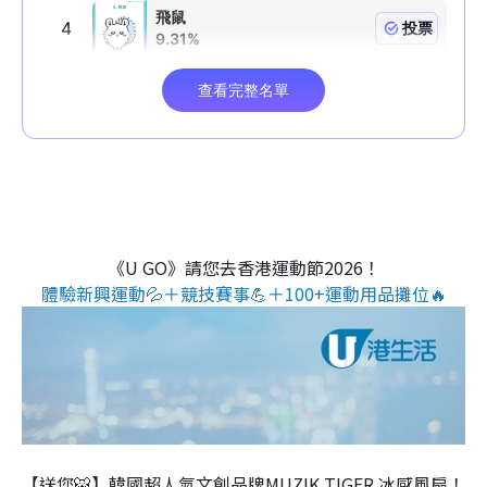
《U GO》請您去香港運動節2026！
體驗新興運動💦＋競技賽事💪＋100+運動用品攤位🔥
【送您🐯】韓國超人氣文創品牌MUZIK TIGER 冰感風扇！