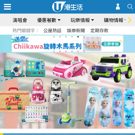
演唱會
優惠著數
玩樂情報
購物情報
熱門關鍵字：
公屋熱話
娛樂新聞
定期存款