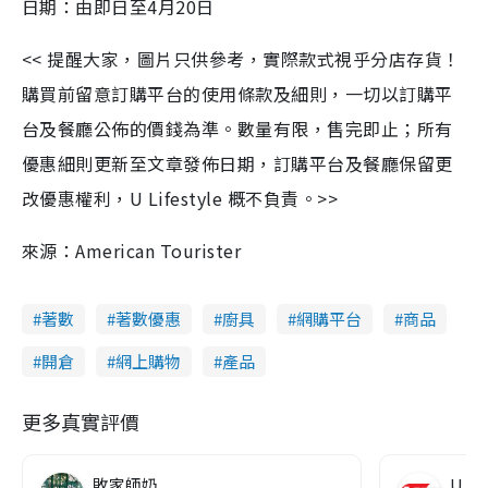
日期：由即日至4月20日
<< 提醒大家，圖片只供參考，實際款式視乎分店存貨！
購買前留意訂購平台的使用條款及細則，一切以訂購平
台及餐廳公佈的價錢為準。數量有限，售完即止；所有
優惠細則更新至文章發佈日期，訂購平台及餐廳保留更
改優惠權利，U Lifestyle 概不負責。>>
來源：American Tourister
著數
著數優惠
廚具
網購平台
商品
開倉
網上購物
產品
更多真實評價
敗家師奶
U Ma