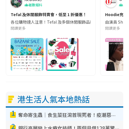
著數報料
美
Tefal 及休閒服飾特賣會，低至 1 折優惠！
Hoodie充
各位購物達人注意！Tefal 及多個休閒服飾品將於 2024 年 3 月 20
由演員 Sha
閱讀更多
閱讀更多
港生活人氣本地熱話
1
奪命寄生蟲｜食生菜狂瀉首現死者！疫潮惡化錄1.8萬宗病例 揭洗菜3大謬誤
2
銀行高層戀上水療女技師！兩個月借128萬驚覺「沉船」沉落火海 揭背後疑似邪教操控賣淫