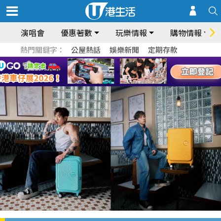
演唱會
優惠著數
玩樂情報
購物情報
熱門關鍵字：
公屋熱話
娛樂新聞
定期存款