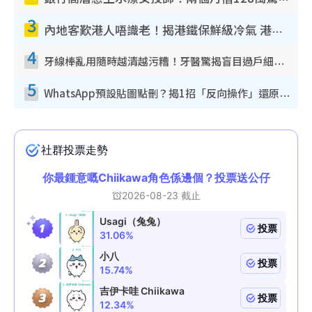
3
內地客歎港人唔識老！揭港鐵保鮮級冷氣 港人求放過：咪投訴
4
牙線棒亂用隨時越清越污糟！牙醫驚揭盲目過戶細菌恐致蛀牙：呢種先係日常真保養
5
WhatsApp預設貼圖點刪？揭1招「反向操作」還原簡潔介面 附3步實測教學