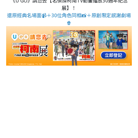
《U GO》請您去【名偵探柯南TV動畫播放30週年紀念
展】！
還原經典名場面📹＋30位角色同框📸＋原創限定感謝劇場
🍿