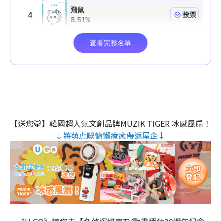
【送您🐯】韓國超人氣文創品牌MUZIK TIGER 冰感風扇！
↓將萌虎嘅慵懶療癒帶返屋企↓