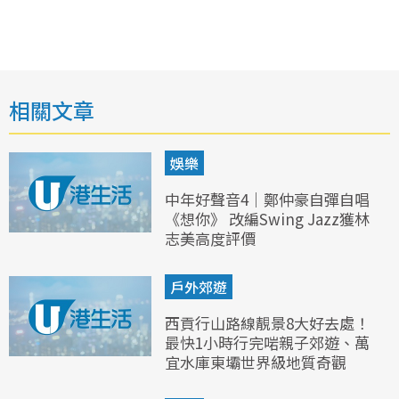
相關文章
娛樂
中年好聲音4｜鄭仲豪自彈自唱
《想你》 改編Swing Jazz獲林
志美高度評價
戶外郊遊
西貢行山路線靚景8大好去處！
最快1小時行完啱親子郊遊、萬
宜水庫東壩世界級地質奇觀