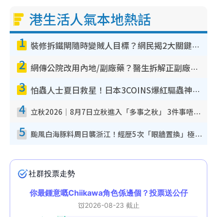
港生活人氣本地熱話
1
裝修拆鐵閘隨時變賊人目標？網民揭2大關鍵用途：裝新式等於白裝？附新舊鐵閘分別
2
網傳公院改用內地/副廠藥？醫生拆解正副廠分別 揭4類人換藥隨時出事
3
怕蟲人士夏日救星！日本3COINS爆紅驅蟲神器$45起 1招「全程免觸碰」輕鬆搞定小強
4
立秋2026｜8月7日立秋進入「多事之秋」 3件事唔做得！專家教6招開運 清枱頭／銀包納氣接好運
5
颱風白海豚料周日襲浙江！經歷5次「眼牆置換」極罕見 成登陸內地最長途颱風