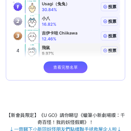
【新會員限定】《U GO》請你睇👹《蠟筆小新劇場版：千
奇百怪！我的妖怪假期》！
↓一齊睇下小新同妖怪朋友們點樣聯手拯救屋企人啦↓