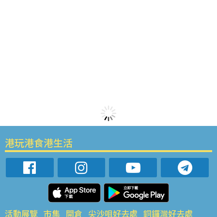
港玩港食港生活
活動展覽
市集
開倉
尖沙咀好去處
銅鑼灣好去處