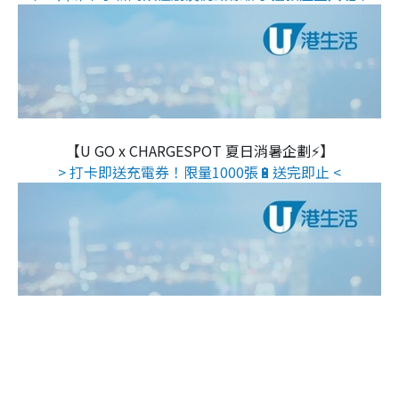
【U GO x CHARGESPOT 夏日消暑企劃⚡】
> 打卡即送充電券！限量1000張🔋送完即止 <