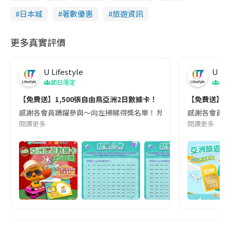
日本城
著數優惠
旅遊資訊
更多真實評價
U Lifestyle
U Lif
節日限定
香
【免費送】1,500張自由鳥亞洲2日數據卡！
【免費送】亞
感謝各會員踴躍參與～向左掃睇得獎名單！ 所有得獎電郵已經發出，請各得獎者查收於活
感謝各會員踴躍參
閱讀更多
閱讀更多