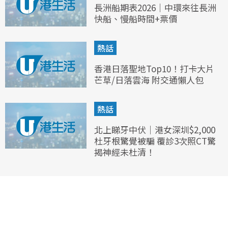
長洲船期表2026｜中環來往長洲
快船、慢船時間+票價
熱話
香港日落聖地Top10！打卡大片
芒草/日落雲海 附交通懶人包
熱話
北上睇牙中伏｜港女深圳$2,000
杜牙根驚覺被騙 覆診3次照CT驚
揭神經未杜清！