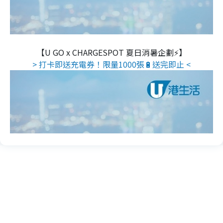
【U GO x CHARGESPOT 夏日消暑企劃⚡】
> 打卡即送充電券！限量1000張🔋送完即止 <