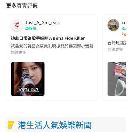
更多真實評價
Just_A_Girl_eats
co c
娛樂
吹
台灣
追劇日常🎬 殺手媽咪 A Bona Fide Killer
台灣地鐵宣
我最愛的韓國女演員孔曉振終於要回歸小螢幕啦!這次的劇本改編自同名
閱讀更多
閱讀更多
港生活人氣娛樂新聞