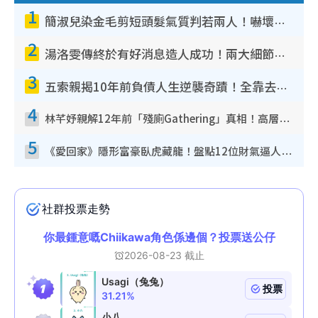
1
簡淑兒染金毛剪短頭髮氣質判若兩人！嚇壞老公麥大力都認唔出：「你做咩事？」
2
湯洛雯傳終於有好消息造人成功！兩大細節曝孕味極濃惹猜測：大肚婆先會咁！
3
五索親揭10年前負債人生逆襲奇蹟！全靠去一地方轉運後即遇上馬先生
4
林芊妤親解12年前「殘廁Gathering」真相！高層解約一句話重創尊嚴至今拒返TVB
5
《愛回家》隱形富豪臥虎藏龍！盤點12位財氣逼人的有錢藝人：呢位靚女3億身家唔憂做