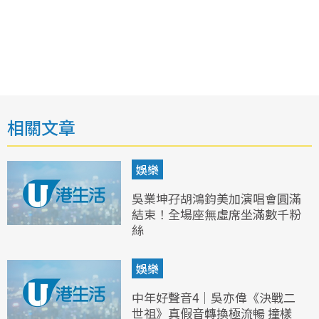
相關文章
娛樂
吳業坤孖胡鴻鈞美加演唱會圓滿
結束！全場座無虛席坐滿數千粉
絲
娛樂
中年好聲音4｜吳亦偉《決戰二
世祖》真假音轉換極流暢 撞樣