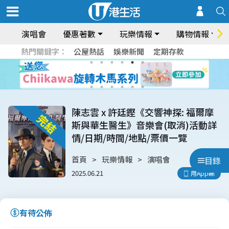
演唱會
優惠著數
玩樂情報
購物情報
熱門關鍵字：
公屋熱話
娛樂新聞
定期存款
陳志雲 x 許廷鏗《交響神探: 福爾摩
斯與華生醫生》音樂會(取消)活動詳
情/日期/時間/地點/票價一覽
首頁
玩樂情報
演唱會
目錄
2025.06.21
用App睇
有待公佈