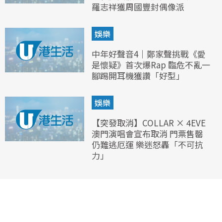
羅志祥獲周國豐封偶像派
娛樂
中年好聲音4｜鄭家聲挑戰《愛
是懷疑》首次爆Rap 臨危不亂一
腳踢開耳機獲讚「好型」
娛樂
【突發取消】COLLAR × 4EVE
澳門演唱會宣布取消 門票售罄
仍難逃厄運 樂迷怒轟「不可抗
力」