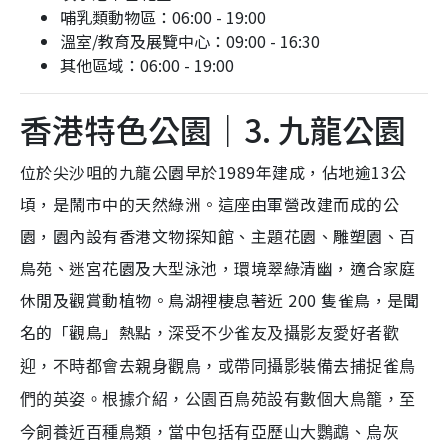
哺乳類動物區：06:00 - 19:00
溫室/教育及展覽中心：09:00 - 16:30
其他區域：06:00 - 19:00
香港特色公園｜3. 九龍公園
位於尖沙咀的九龍公園早於1989年建成，佔地逾13公
頃，是鬧市中的天然綠洲。這座由軍營改建而成的公
園，園內設有香港文物探知館、主題花園、雕塑園、百
鳥苑、迷宮花園及大型泳池，環境翠綠清幽，適合家庭
休閒及觀賞動植物。鳥湖裡棲息著近 200 隻雀鳥，是聞
名的「觀鳥」熱點
，深受不少雀友及攝影友愛好者歡
迎，不時都會去親身觀鳥，或帶同攝影裝備去捕捉雀鳥
們的英姿。根據介紹，公園百鳥苑設有數個大鳥籠，至
今飼養近百種鳥類，當中包括有亞歷山大鸚鵡、烏灰