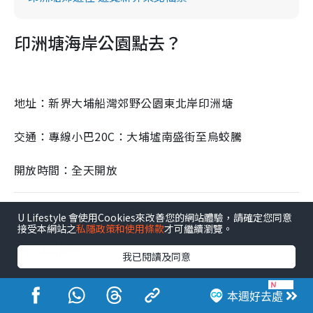
印洲塘海岸公園點去？
地址：新界大埔船灣郊野公園東北岸印洲塘
交通：專線小巴20C：大埔墟南盛街至烏蛟騰
開放時間：全天開放
香港特色公園｜10. 東平洲海
U Lifestyle 會使用Cookies來改善您的網站體驗，請確定您同意
接受本網站之
私隱政策和使用條款
才可繼續瀏覽。
岸公園
我已閱讀及同意
東平洲海岸公園是香港第四個海岸公園，佔地約270公
頃，位於離島東北部的東平洲，是聯合國教科文組織世
本週好去處