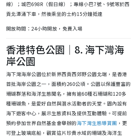
線）；城巴698R（假日線）；專線小巴7號、9號等於西
貢北潭涌下車，然後乘坐的士約15分鐘抵達
開放時間：24小時開放，免費入場
香港特色公園｜8. 海下灣海
岸公園
海下灣海岸公園位於新界西貢西郊野公園北端，是香港
首批海岸公園之一，面積約260公頃。公園以保護豐富的
珊瑚群落和海洋生態聞名，擁有逾60種石珊瑚和120多
種珊瑚魚，是愛好自然與潛水活動者的天堂。園內設有
海下遊客中心，展示生態資料及提供互動體驗。可提前
預約參加世界自然基金會舉辦的
海下灣生態導賞團
，更
可登上玻璃底船，觀賞這片珍貴水域的珊瑚及海洋生