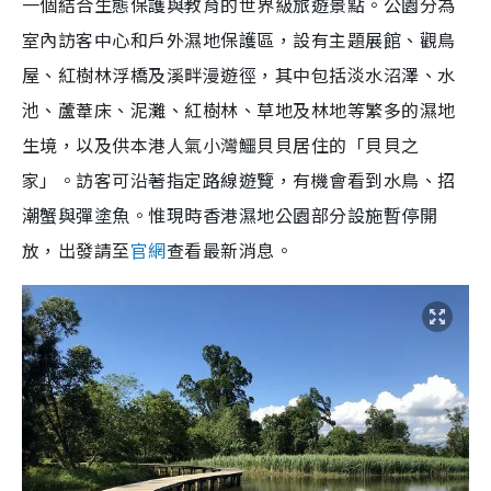
一個結合生態保護與教育的世界級旅遊景點。公園分為
室內訪客中心和戶外濕地保護區，設有主題展館、觀鳥
屋、紅樹林浮橋及溪畔漫遊徑，其中包括淡水沼澤、水
池、蘆葦床、泥灘、紅樹林、草地及林地等繁多的濕地
生境，以及供本港人氣小灣鱷貝貝居住的「貝貝之
家」。訪客可沿著指定路線遊覽，有機會看到水鳥、招
潮蟹與彈塗魚。惟現時香港濕地公園部分設施暫停開
放，出發請至
官網
查看最新消息。