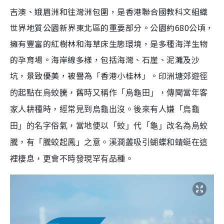
吉澳、娥眉洲和往灣洲包圍，是香港聯合國教科文組織
世界地質公園新界東北區的重要部分。公園約680公頃，
擁有豐富的紅樹林和海草床生態環境，是多種海洋生物
的孕育場。海岸線多樣，包括海灣、石崖、泥灘及沙
坑，景致優美，被譽為「香港小桂林」。
印洲塘郊遊徑
的起點在烏蛟騰，舊時又稱作「烏龜田」，傳聞當年客
家人耕種時，經常見到烏龜出沒。後來有人嫌「烏龜
田」的名字俗氣，當地便以「蛟」代「龜」改名為烏蛟
騰，有「騰蛟起鳳」之意。溪澗叢吸引蝴蝶和蜻蜓在這
裡棲息，更會不時發現罕有品種。