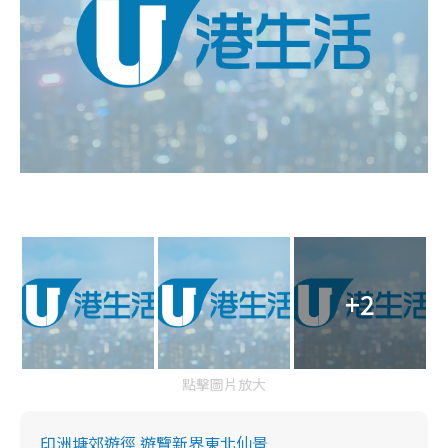
+2
點擊圖片放大
印洲塘郊遊徑 遊覽新界東北仙景