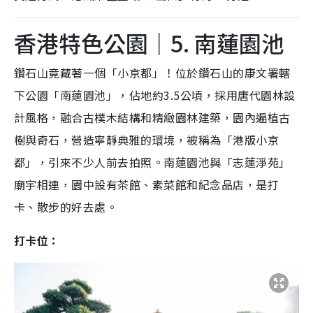
香港特色公園｜5. 南蓮園池
鑽石山竟藏著一個「小京都」！位於鑽石山的康文署轄
下公園「南蓮園池」，佔地約3.5公頃，採用唐代園林設
計風格，融合古樸木結構和精緻園林建築，園內遍植古
樹與奇石，營造寧靜典雅的環境，被稱為「港版小京
都」，引來不少人前去拍照。南蓮園池與「志蓮淨苑」
廟宇相連，園中設有茶館、素菜館和紀念品店，是打
卡、散步的好去處。
打卡位：