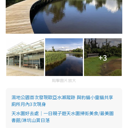
+3
點擊圖片放大
濕地公園首次發現歐亞水瀨蹤跡 與豹貓小靈貓共享
廁所月內3次現身
天水圍好去處｜一日親子遊天水圍掃街美食/最美圖
書館/淋坑山賞日落