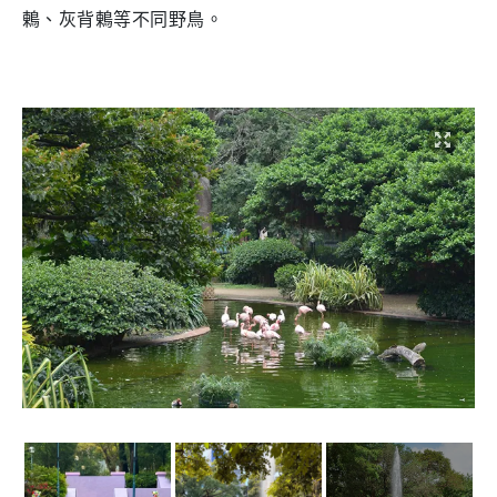
鶇、灰背鶇等不同野鳥。