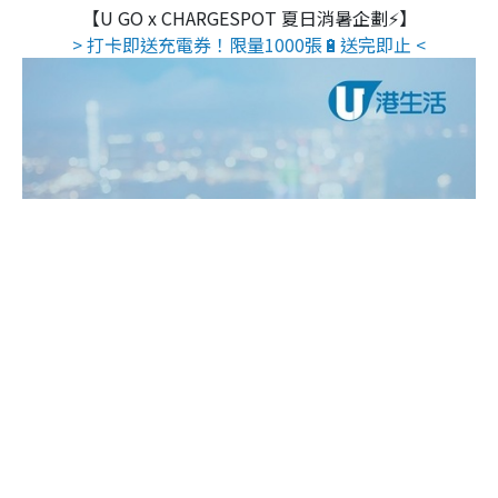
【U GO x CHARGESPOT 夏日消暑企劃⚡】
> 打卡即送充電券！限量1000張🔋送完即止 <