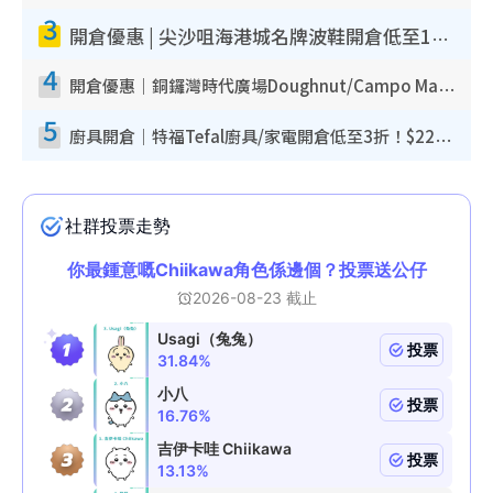
3
開倉優惠 | 尖沙咀海港城名牌波鞋開倉低至1折！On鞋$899起／Joy&Peace鞋履$98起
4
開倉優惠｜銅鑼灣時代廣場Doughnut/Campo Marzio開倉低至1折！背囊、書包、手袋劈價$200起
5
廚具開倉｜特福Tefal廚具/家電開倉低至3折！$220起買平底鍋/炒鑊/湯煲！電飯煲/吸塵機/燙斗$418起