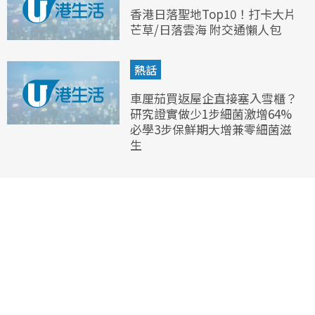
香港日落聖地Top10！打卡大片
芒草/日落雲海 附交通懶人包
熱話
車厘茄買返屋企直接塞入雪櫃？
研究證實做少1步細菌激增64%
必學3步保鮮期大增兼零細菌滋
生