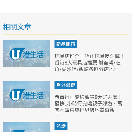
相關文章
新品開箱
玩具店推介｜唔止玩具反斗城！
香港8大玩具店推薦 附荃灣/旺
角/尖沙咀/觀塘各區分店地址
戶外郊遊
西貢行山路線靚景8大好去處！
最快1小時行完啱親子郊遊、萬
宜水庫東壩世界級地質奇觀
熱話