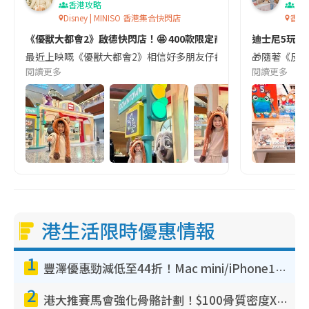
香港攻略
潮
Disney | MINISO 香港集合快閃店
香港
《優獸大都會2》啟德快閃店！🤩 400款限定商品等你嚟！
迪士尼5玩具總
最近上映嘅《優獸大都會2》相信好多朋友仔都有睇📽️ 係啟德 AIRSID
🎁隨著《反斗
閱讀更多
閱讀更多
港生活限時優惠情報
1
豐澤優惠勁減低至44折！Mac mini/iPhone17Pro大減價！廚房家電$220起
2
港大推賽馬會強化骨骼計劃！$100骨質密度X光檢查 完成免費運動訓練送超市禮券！附參加資格