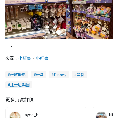
來源：
小紅書
、
小紅書
著數優惠
玩具
Disney
開倉
迪士尼樂園
更多真實評價
kayee_b
Nico