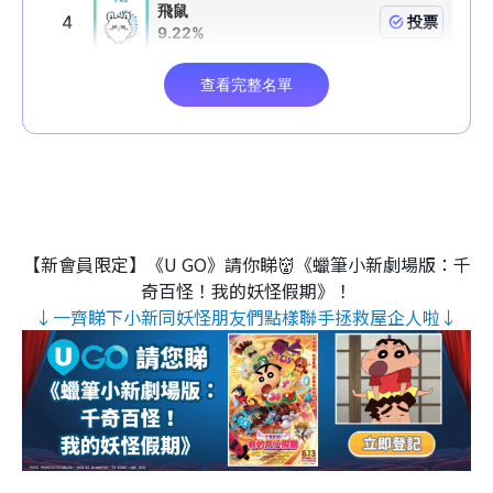
【新會員限定】《U GO》請你睇👹《蠟筆小新劇場版：千
奇百怪！我的妖怪假期》！
↓一齊睇下小新同妖怪朋友們點樣聯手拯救屋企人啦↓