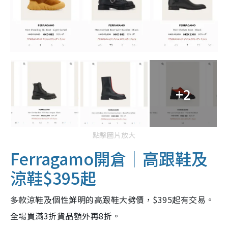
+2
點擊圖片放大
Ferragamo開倉｜高跟鞋及
涼鞋$395起
多款涼鞋及個性鮮明的高跟鞋大劈價，$395起有交易。
全場買滿3折貨品額外再8折。