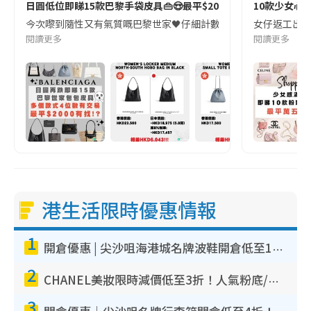
日圓低位即睇15款巴黎手袋皮具👜😍最平$2000有找⁉️😱
10款少女心
今次嚟到隨性又有氣質嘅巴黎世家🖤仔細計數發現都幾抵買😱😱💘即刻睇吓佢哋嘅日圓差價啦😍以
女仔返工出街點都
閱讀更多
閱讀更多
港生活限時優惠情報
1
開倉優惠 | 尖沙咀海港城名牌波鞋開倉低至1折！On鞋$899起／Joy&Peace鞋履$98起
2
CHANEL美妝限時減價低至3折！人氣粉底/唇膏/精華液低至$275！COCO香水都有平
3