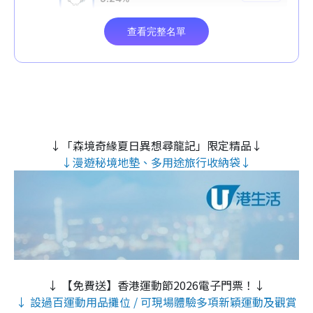
↓「森境奇緣夏日異想尋龍記」限定精品↓
↓漫遊秘境地墊、多用途旅行收納袋↓
↓ 【免費送】香港運動節2026電子門票！↓
↓ 設過百運動用品攤位 / 可現場體驗多項新穎運動及觀賞