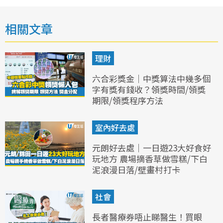
相關文章
理財
六合彩獎金｜中獎算法中幾多個
字有獎有錢收？領獎時間/領獎
期限/領獎程序方法
室內好去處
元朗好去處｜一日遊23大好食好
玩地方 農場摘香草做雪糕/下白
泥浪漫日落/壁畫村打卡
社會
長者醫療券唔止睇醫生！買眼