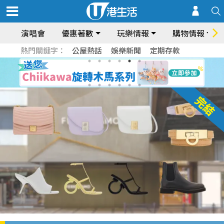
演唱會
優惠著數
玩樂情報
購物情報
熱門關鍵字：
公屋熱話
娛樂新聞
定期存款