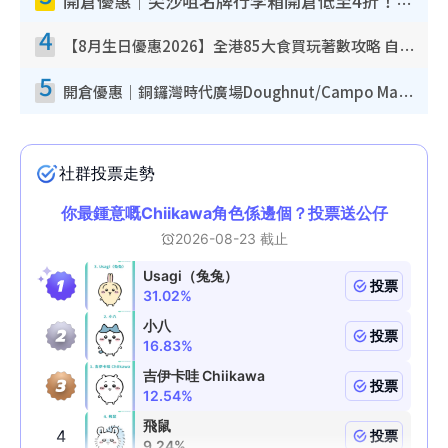
開倉優惠｜尖沙咀名牌行李箱開倉低至4折！一連5日 American Tourister/ace./Hallmark $200起！
4
【8月生日優惠2026】全港85大食買玩著數攻略 自助餐/火鍋放題同行免費＋誠品/DONKI送現金券
5
開倉優惠｜銅鑼灣時代廣場Doughnut/Campo Marzio開倉低至1折！背囊、書包、手袋劈價$200起