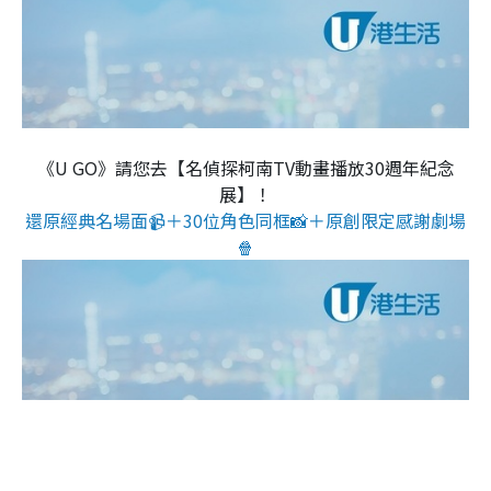
《U GO》請您去【名偵探柯南TV動畫播放30週年紀念
展】！
還原經典名場面📹＋30位角色同框📸＋原創限定感謝劇場
🍿