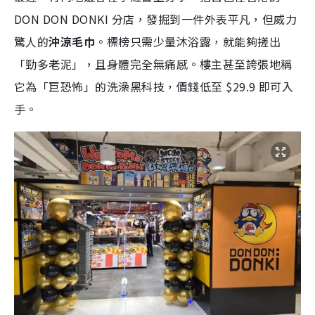
DON DON DONKI 分店，發掘到一件外表平凡，但威力
驚人的
沖涼毛巾
。標榜只需少量沐浴露，就能夠搓出
「勁多老泥」，且身體完全無痛感。樓主甚至誇張地稱
它為「巨恐怖」的洗澡黑科技，價錢低至 $29.9 即可入
手。