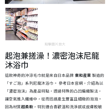
點擊圖片放大
起泡兼搓澡！濃密泡沫尼龍
沐浴巾
這款神奇的沖涼毛巾就是來自日本品牌
東和産業
製造的
「すご泡」系列尼龍沐浴巾。 參考日本官網，介紹為以
「濃密泡沫」為產品特點，透過特殊的凸凹編織製法，
讓空氣進入纖維中，從而迅速產生豐富且細緻的泡泡。
因為材質
超柔軟
，特別適合喜歡溫和洗淨感或皮膚較敏