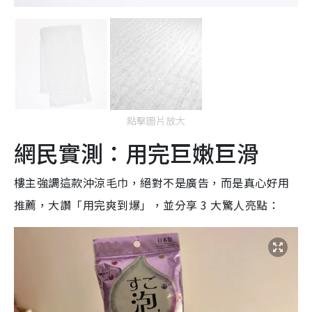
點擊圖片放大
網民實測：用完巨嫩巨滑
樓主強調這款沖涼毛巾，絕對不是廣告，而是真心好用
推薦，大讚「用完爽到爆」，並分享 3 大驚人亮點：