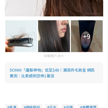
+9
點擊圖片放大
DONKI「護髮神物」低至$48！潮濕炸毛救星 網民
實測：比柔順劑恐怖1萬倍
香港
網絡熱話
日本
品牌
身體護理