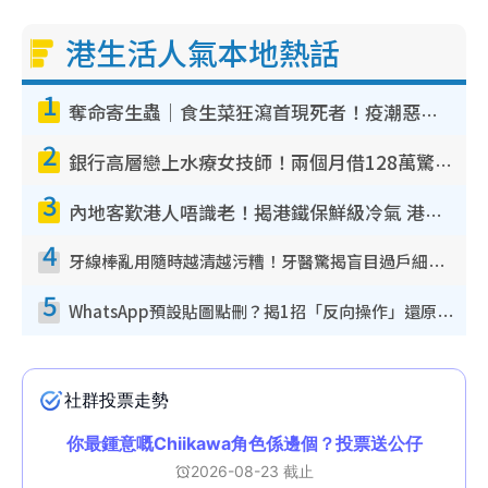
港生活人氣本地熱話
1
奪命寄生蟲｜食生菜狂瀉首現死者！疫潮惡化錄1.8萬宗病例 揭洗菜3大謬誤
2
銀行高層戀上水療女技師！兩個月借128萬驚覺「沉船」沉落火海 揭背後疑似邪教操控賣淫
3
內地客歎港人唔識老！揭港鐵保鮮級冷氣 港人求放過：咪投訴
4
牙線棒亂用隨時越清越污糟！牙醫驚揭盲目過戶細菌恐致蛀牙：呢種先係日常真保養
5
WhatsApp預設貼圖點刪？揭1招「反向操作」還原簡潔介面 附3步實測教學