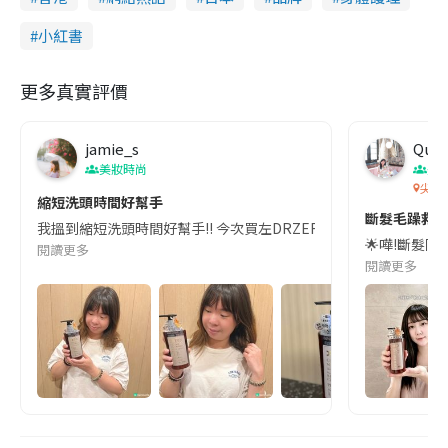
小紅書
更多真實評價
jamie_s
Quee
美妝時尚
美
尖沙
縮短洗頭時間好幫手
斷髮毛躁救星！
我搵到縮短洗頭時間好幫手!! 今次買左DRZERO幹細胞PDRN三合一洗
🌟嘩!斷髮同
閱讀更多
閱讀更多