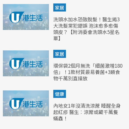
家居
洗頭水加水恐致脫髮！醫生揭3
大洗髮常犯錯誤 泡沫愈多愈傷
頭皮？【附消委會洗頭水5星名
單】
家居
環保袋2個月無洗「細菌激增180
倍」！1款材質最易養菌+3類食
物千萬別直接放
健康
內地女1年沒清洗涼蓆 睡醒全身
起紅疹 醫生︰涼蓆或藏千萬隻
蟎蟲！