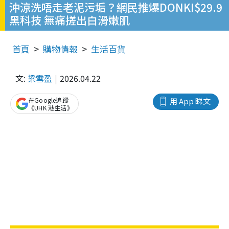
沖涼洗唔走老泥污垢？網民推爆DONKI$29.9
黑科技 無痛搓出白滑嫩肌
首頁
購物情報
生活百貨
文:
梁雪盈
2026.04.22
在Google追蹤
用 App 睇文
《UHK 港生活》