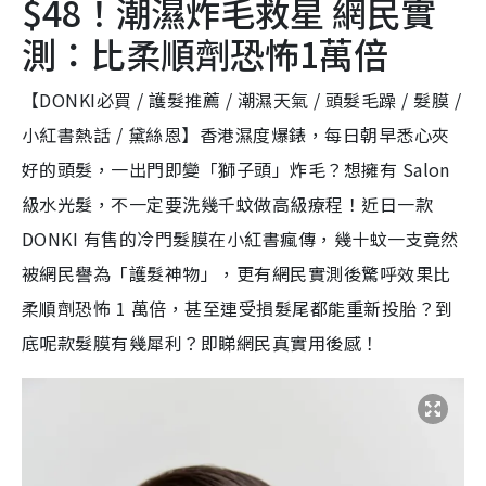
$48！潮濕炸毛救星 網民實
測：比柔順劑恐怖1萬倍
【DONKI必買 / 護髮推薦 / 潮濕天氣 / 頭髮毛躁 / 髮膜 /
小紅書熱話 / 黛絲恩】香港濕度爆錶，每日朝早悉心夾
好的頭髮，一出門即變「獅子頭」炸毛？想擁有 Salon
級水光髮，不一定要洗幾千蚊做高級療程！近日一款
DONKI 有售的冷門髮膜在小紅書瘋傳，幾十蚊一支竟然
被網民譽為「護髮神物」，更有網民實測後驚呼效果比
柔順劑恐怖 1 萬倍，甚至連受損髮尾都能重新投胎？到
底呢款髮膜有幾犀利？即睇網民真實用後感！