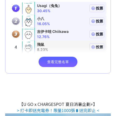
【U GO x CHARGESPOT 夏日消暑企劃⚡】
> 打卡即送充電券！限量1000張🔋送完即止 <