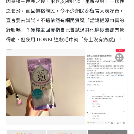
因為樓主用完之後，形容皮膚好似「重新投胎」一樣極
之順滑，而且價格親民，令不少網民都留言大表好奇，
直言要去試試。不過依然有網民質疑「話說搓澡巾真的
舒服嗎」？獲樓主回覆指自己曾試過其他磨砂膏都有覺
得痛，但使用 DONKI 這款毛巾就「身上沒有痛感」。