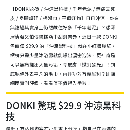
【DONKI必買 / 沖涼黑科技 / 千年老泥 / 無痛去死
皮 / 身體護理 / 搓澡巾 / 平價好物】日日沖涼，你有
無諗過其實身上仍然藏住好多「千年老泥」？想深
層清潔又怕傳統搓澡巾刮到肉赤，近日一款 DONKI
售價僅 $29.9 的「沖涼黑科技」就在小紅書爆紅，
標榜只需少量沐浴露就能爆出濃密泡沫，更神奇是
可以無痛搓出大量污垢，令皮膚「嫩到發光」！到
底呢條外表平凡的毛巾，內裡功效有幾犀利？即睇
網民實測評價，看看值不值得入手啦！
DONKI 驚現 $29.9 沖涼黑科
技
最近，有內地遊客在小紅書上分享，指自己在香港的