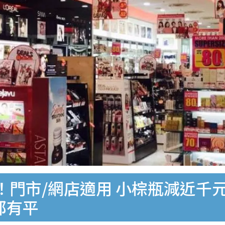
市/網店適用 小棕瓶減近千元！S
都有平