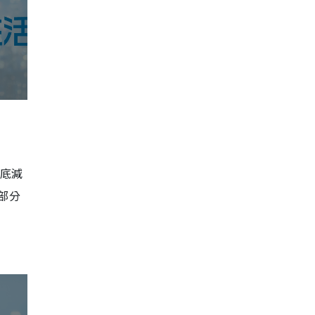
粉底減
，部分