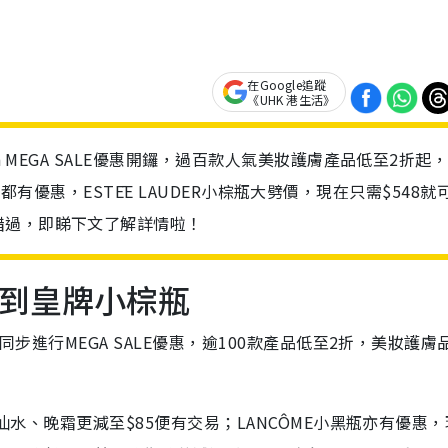
在Google追蹤
《UHK 港生活》
a MEGA SALE優惠開鑼，過百款人氣美妝護膚產品低至2折起
O等品牌都有優惠，ESTĒE LAUDER小棕瓶大劈價，現在只需$548就
錯過，即睇下文了解詳情啦！
買到皇牌小棕瓶
同步進行MEGA SALE優惠，逾100款產品低至2折，美妝護膚
神仙水、晚霜更減至$85便有交易；LANCÔME小黑瓶亦有優惠