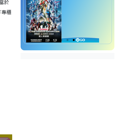
相當於
E等專櫃