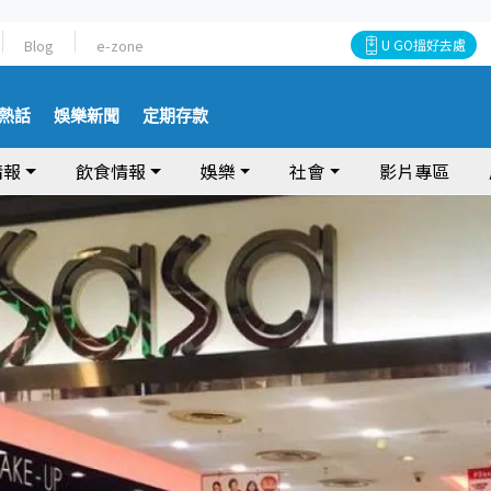
Blog
e-zone
U GO搵好去處
熱話
娛樂新聞
定期存款
情報
飲食情報
娛樂
社會
影片專區