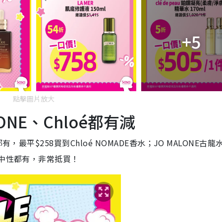
+5
點擊圖片放大
ONE、Chloé都有減
最平$258買到Chloé NOMADE香水；JO MALONE古龍
鹽中性都有，非常抵買！