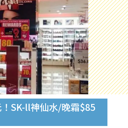
K-ll神仙水/晚霜$85