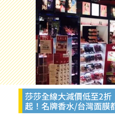
莎莎全線大減價低至2折！門
起！名牌香水/台灣面膜