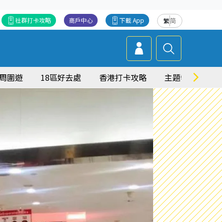
社群打卡攻略
商戶中心
下載 App
繁
简
周圍遊
18區好去處
香港打卡攻略
主題特集