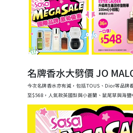
名牌香水大劈價 JO MAL
今次名牌香水亦有減，包括TOUS、Dior等品牌都有，
至$568，人氣款英國梨與小蒼蘭、鼠尾草與海