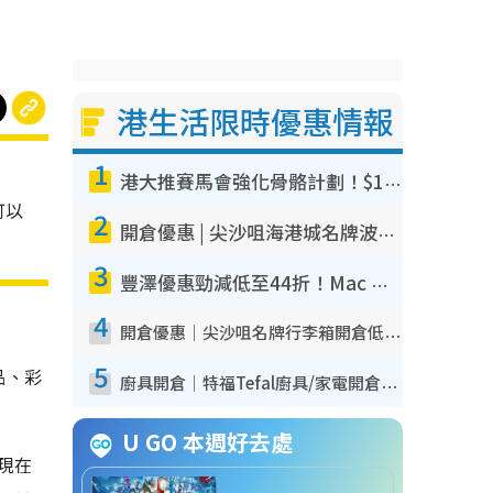
港生活限時優惠情報
1
，
港大推賽馬會強化骨骼計劃！$100骨質密度X光檢查 完成免費運動訓練送超市禮券！附參加資格
可以
2
開倉優惠 | 尖沙咀海港城名牌波鞋開倉低至1折！On鞋$899起／Joy&Peace鞋履$98起
3
豐澤優惠勁減低至44折！Mac mini/iPhone17Pro大減價！廚房家電$220起
4
開倉優惠｜尖沙咀名牌行李箱開倉低至4折！一連5日 American Tourister/ace./Hallmark $200起！
5
品、彩
廚具開倉｜特福Tefal廚具/家電開倉低至3折！$220起買平底鍋/炒鑊/湯煲！電飯煲/吸塵機/燙斗$418起
U GO 本週好去處
，現在