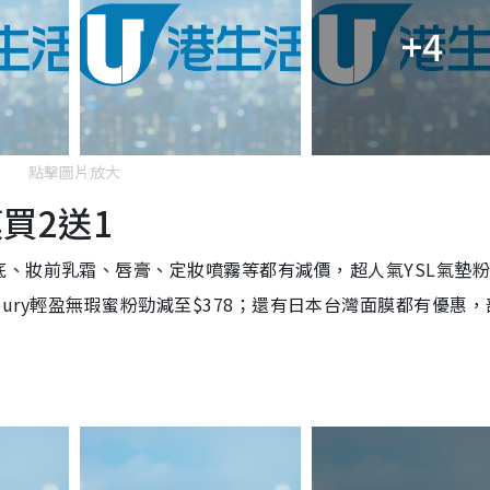
+4
點擊圖片放大
買2送1
、妝前乳霜、唇膏、定妝噴霧等都有減價，超人氣YSL氣墊
 Tilbury輕盈無瑕蜜粉勁減至$378；還有日本台灣面膜都有優惠
。