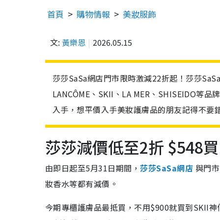
首頁
購物情報
美妝服飾
文:
黃樂恩
2026.05.15
莎莎SaSa網店門市限時激減22折起！莎莎SaS
LANCÔME、SKII、LA MER、SHISEID
入手，想平價入手美妝護膚品的朋友記得不要
莎莎減價低至2折 $548
由即日起至5月31日期間，
莎莎SaSa網店
與門市
妝香水等都有減價。
今期專櫃護膚品最抵買，不用$900就買到SKII