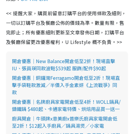
<< 提醒大家，購買前留意訂購平台的使用條款及細則，
一切以訂購平台及餐廳公佈的價錢為準。數量有限，售
完即止；所有優惠細則更新至文章發佈日期，訂購平台
及餐廳保留更改優惠權利，U Lifestyle 概不負責。>>
開倉優惠｜New Balance開倉低至2折！現場直擊
IU、張員瑛同款波鞋$539起 服飾/配件$90起
開倉優惠｜銅鑼灣Ferragamo開倉低至2折！現場直
擊手袋鞋款激減／半價入手金素妍《上流戰爭》同
款
開倉優惠｜名牌廚具家電開倉低至4折！WOLL鍋具/
鑄鐵鍋 $480起、卡通家電特價、烘焙用品買一送一
廚具開倉｜牛頭牌x意美廚x普樂氏廚具家電開倉低
至2折！$12起入手廚具／鍋具湯煲／小家電