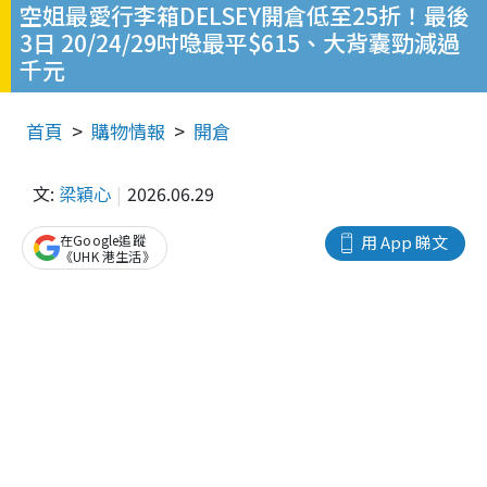
空姐最愛行李箱DELSEY開倉低至25折！最後
3日 20/24/29吋喼最平$615、大背囊勁減過
千元
首頁
購物情報
開倉
文:
梁穎心
2026.06.29
在Google追蹤
用 App 睇文
《UHK 港生活》