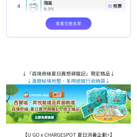
↓「森境奇緣夏日異想尋龍記」限定精品↓
↓漫遊秘境地墊、多用途旅行收納袋↓
【U GO x CHARGESPOT 夏日消暑企劃⚡】