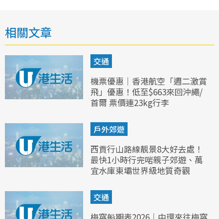
相關文章
交通
機票優惠｜香港航空「週二激賞
飛」優惠！低至$663來回沖繩/
首爾 票價連23kg行李
戶外郊遊
西貢行山路線靚景8大好去處！
最快1小時行完啱親子郊遊、萬
宜水庫東壩世界級地質奇觀
交通
梅窩船期表2026｜中環來往梅窩