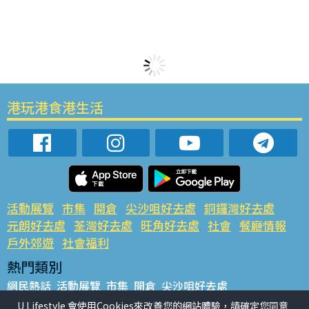
港玩港食港生活
活動展覽
市集
開倉
尖沙咀好去處
銅鑼灣好去處
元朗好去處
荃灣好去處
旺角好去處
社會
餐廳情報
戶外郊遊
社會福利
熱門類別
網民熱話
活動展覽
市集
開倉
尖沙咀好去處
銅鑼灣好去處
元朗好去處
荃灣好去處
旺角好去處
社會
U Lifestyle 會使用Cookies來改善您的網站體驗，請確定您同意