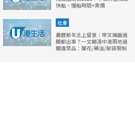
快船、慢船時間+票價
社會
農曆新年北上留意｜帶叉燒飯過
關都出事？一文睇清中港兩地過
關違禁品：蘭花/藥油/尿袋限制