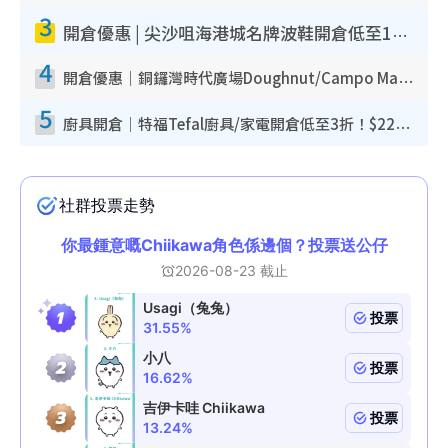
3
開倉優惠 | 尖沙咀海港城名牌波鞋開倉低至1折！On鞋$899起／Joy&Peace鞋履$98起
4
開倉優惠｜銅鑼灣時代廣場Doughnut/Campo Marzio開倉低至1折！背囊、書包、手袋劈價$200起
5
廚具開倉｜特福Tefal廚具/家電開倉低至3折！$220起買平底鍋/炒鑊/湯煲！電飯煲/吸塵機/燙斗$418起