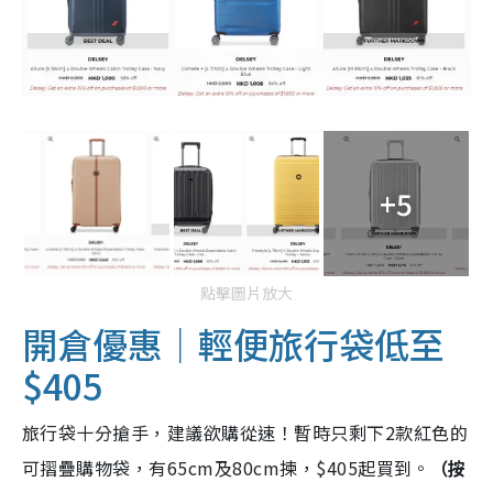
+5
點擊圖片放大
開倉優惠｜輕便旅行袋低至
$405
旅行袋十分搶手，建議欲購從速！暫時只剩下2款紅色的
可摺疊購物袋，有65cm及80cm揀，$405起買到。
（按