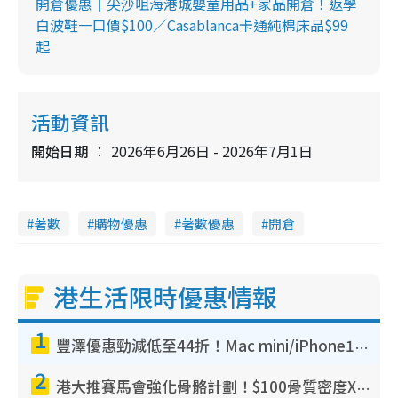
開倉優惠｜尖沙咀海港城嬰童用品+家品開倉！返學
白波鞋一口價$100／Casablanca卡通純棉床品$99
起
活動資訊
開始日期
2026年6月26日 - 2026年7月1日
著數
購物優惠
著數優惠
開倉
港生活限時優惠情報
1
豐澤優惠勁減低至44折！Mac mini/iPhone17Pro大減價！廚房家電$220起
2
港大推賽馬會強化骨骼計劃！$100骨質密度X光檢查 完成免費運動訓練送超市禮券！附參加資格