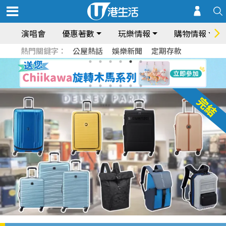
演唱會
優惠著數
玩樂情報
購物情報
熱門關鍵字：
公屋熱話
娛樂新聞
定期存款