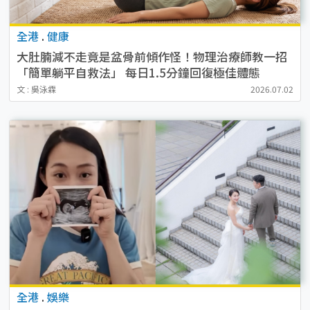
全港
.
健康
大肚腩減不走竟是盆骨前傾作怪！物理治療師教一招
「簡單躺平自救法」 每日1.5分鐘回復極佳體態
文 : 吳泳霖
2026.07.02
全港
.
娛樂