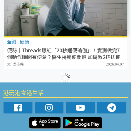
全港
.
健康
便秘｜Threads爆紅「20秒通便瑜伽」！實測做完7
個動作瞬間有便意？醫生揭暢便關鍵 加碼教2招排便
秘技
文 : 吳泳霖
2026.04.07
港玩港食港生活