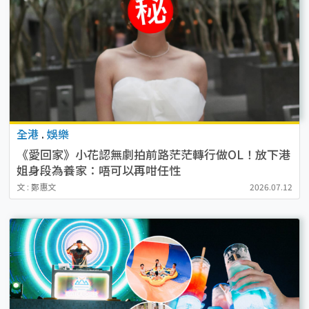
全港
.
娛樂
《愛回家》小花認無劇拍前路茫茫轉行做OL！放下港
姐身段為養家：唔可以再咁任性
文 : 鄭惠文
2026.07.12