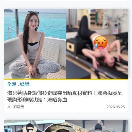
全港
.
娛樂
海兒著貼身瑜伽衫奇峰突出晒真材實料！邪惡拗腰呈
現胸形巔峰狀態︰流晒鼻血
文 : 劉澄儀
2026.05.25