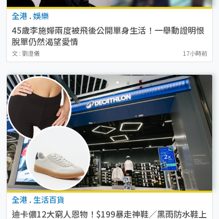
全港
.
娛樂
45歲李施嬅兩度被飛後公開單身生活！一舉動證明恨
脫單仍然渴望愛情
文 : 劉澄儀
17小時前
全港
.
生活百貨
迪卡儂12大窮人恩物！$199暴走神鞋／黑雨防水鞋上