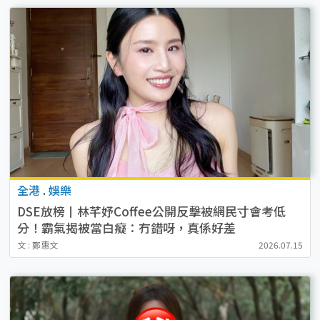
全港
.
娛樂
DSE放榜丨林芊妤Coffee公開反擊被網民寸會考低
分！霸氣揭被當白癡：冇錯呀，真係好差
文 : 鄭惠文
2026.07.15