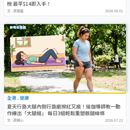
榜 最平$14即入手！
文 : 梁雪盈
2026.08.01
全港
.
健康
夏天行路大腿內側行路磨擦紅又痕！瑜伽導師教一動
作練出「大腿縫」 每日3組輕鬆重塑靚腿線條
文 : 梁穎心
2026.07.23