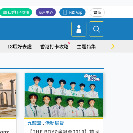
社群打卡攻略
商戶中心
下載 App
繁
简
18區好去處
香港打卡攻略
主題特集
商場情報
九龍灣
.
活動展覽
om:
【THE BOYZ演唱會2019】韓國