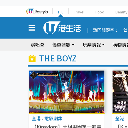
HK
Travel
Food
Beauty
熱門關鍵字：
公
演唱會
優惠著數
玩樂情報
購物情
THE BOYZ
全港
.
電影劇集
全港
.
【Kingdom】六組男團第一輪競
【Ki