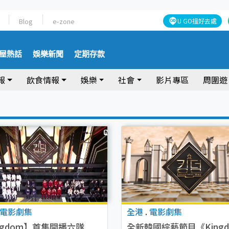
Blog
e-zone
U GO搵好去處
屋熱話
娛樂新聞
定期存款
報
飲食情報
娛樂
社會
影片專區
周圍遊
電影劇集
全港
.
電影劇集
ngdom】首集開播六隊
全新韓國綜藝節目《Kingd