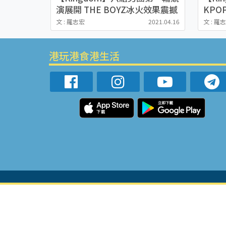
演展開 THE BOYZ冰火效果震撼
KPO
舞台 ATEEZ越級挑戰奪第一
iKON
文 : 羅志宏
2021.04.16
文 : 羅
表現
港玩港食港生活