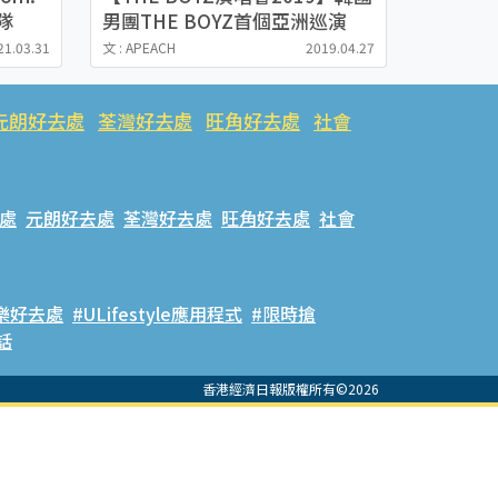
六隊
男團THE BOYZ首個亞洲巡演
力爭韓
THE CASTLE六月唱進九展
21.03.31
文 : APEACH
2019.04.27
元朗好去處
荃灣好去處
旺角好去處
社會
處
元朗好去處
荃灣好去處
旺角好去處
社會
樂好去處
#ULifestyle應用程式
#限時搶
話
香港經濟日報版權所有©2026