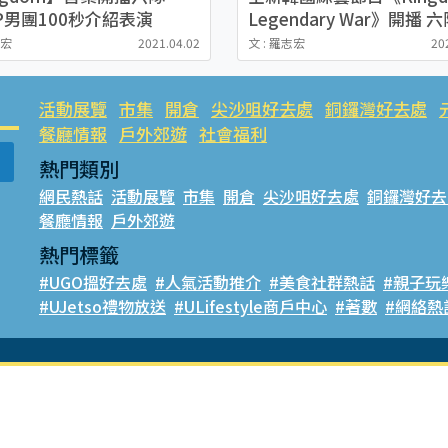
P男團100秒介紹表演
Legendary War》開播 
、THE BOYZ、Stray Kids
KPOP男團出盡渾身解數
志宏
2021.04.02
文 : 羅志宏
20
出眾爭第一
流之王
活動展覽
市集
開倉
尖沙咀好去處
銅鑼灣好去處
餐廳情報
戶外郊遊
社會福利
熱門類別
網民熱話
活動展覽
市集
開倉
尖沙咀好去處
銅鑼灣好去
餐廳情報
戶外郊遊
熱門標籤
#UGO搵好去處
#人氣活動推介
#美食社群熱話
#親子玩
#UJetso禮物放送
#ULifestyle商戶中心
#著數
#網絡熱