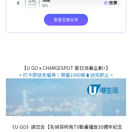
【U GO x CHARGESPOT 夏日消暑企劃⚡】
> 打卡即送充電券！限量1000張🔋送完即止 <
《U GO》請您去【名偵探柯南TV動畫播放30週年紀念