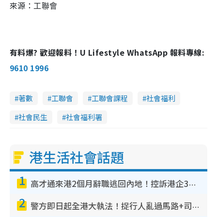
來源：
工聯會
有料爆? 歡迎報料！U Lifestyle WhatsApp 報料專線:
9610 1996
著數
工聯會
工聯會課程
社會福利
社會民生
社會福利署
港生活社會話題
1
高才通來港2個月辭職逃回內地！控訴港企3宗罪 歎微管理極窒息
2
警方即日起全港大執法！捉行人亂過馬路+司機不專注駕駛！亂過馬路罰$2000