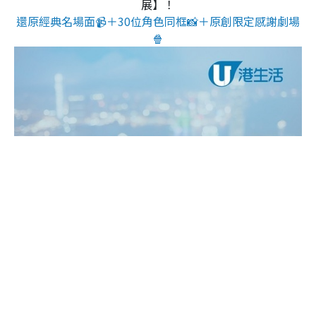
展】！
還原經典名場面📹＋30位角色同框📸＋原創限定感謝劇場
🍿