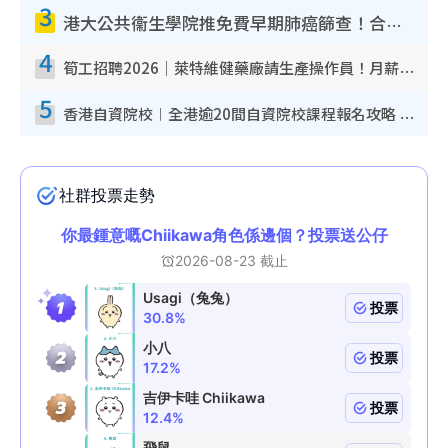
3
港大公共衞生學院推免費早期肺癌篩查！合資格人士將獲全額資助定期血液化驗／電腦斷層掃描／風險評估
4
筍工招聘2026｜萊特維健藥廠請生產操作員！月薪高達$1.7萬 冷氣廠房/五天工作/保證雙糧
5
香港自資院校︱全港逾20間自資院校課程報名攻略 留位費可退/申請日期/報名連結