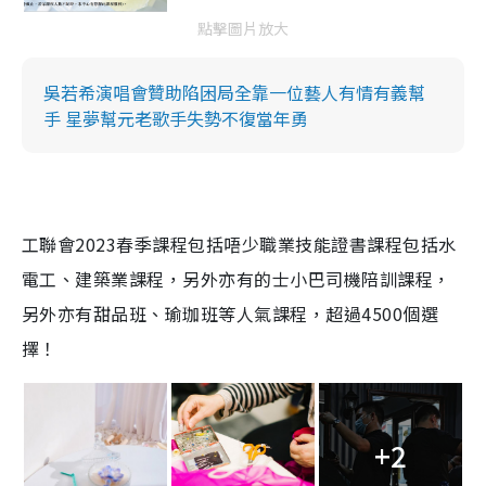
點擊圖片放大
吳若希演唱會贊助陷困局全靠一位藝人有情有義幫
手 星夢幫元老歌手失勢不復當年勇
工聯會2023春季課程包括唔少職業技能證書課程包括水
電工、建築業課程，另外亦有的士小巴司機陪訓課程，
另外亦有甜品班、瑜珈班等人氣課程，超過4500個選
擇！
+2