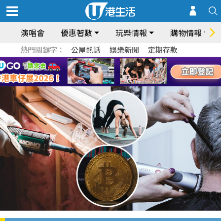
演唱會
優惠著數
玩樂情報
購物情報
熱門關鍵字：
公屋熱話
娛樂新聞
定期存款