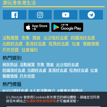
港玩港食港生活
活動展覽
市集
開倉
尖沙咀好去處
銅鑼灣好去處
元朗好去處
荃灣好去處
旺角好去處
社會
餐廳情報
戶外郊遊
社會福利
熱門類別
網民熱話
活動展覽
市集
開倉
尖沙咀好去處
銅鑼灣好去處
元朗好去處
荃灣好去處
旺角好去處
社會
餐廳情報
戶外郊遊
熱門標籤
#UGO搵好去處
#人氣活動推介
#美食社群熱話
#親子玩樂好去處
#ULifestyle應用程式
#限時搶
U Lifestyle 會使用Cookies來改善您的網站體驗，請確定您同意
接受本網站之
私隱政策和使用條款
才可繼續瀏覽。
#UJetso禮物放送
#ULifestyle商戶中心
#著數
#網絡熱話