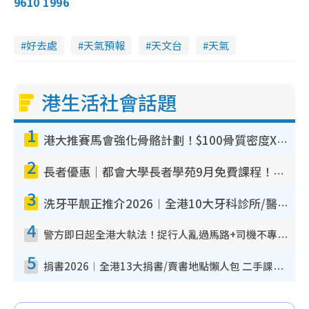
9610 1996
i
d
好去處
天氣預報
天文台
天氣
e
港生活社會話題
o
1
港大推賽馬會強化骨骼計劃！$100骨質密度X光檢查 完成免費運動訓練送超市禮券！附參加資格
2
長者優惠｜都會大學長者學苑9月免費課程！多媒體/微電影創作/網絡安全 附報名方法教學
3
洗牙平靚正推介2026︱全港10大牙科診所/醫院懶人包 夜診至8點/鎮靜潔牙/醫療券適用
4
警方即日起全港大執法！捉行人亂過馬路+司機不專注駕駛！亂過馬路罰$2000
5
捐書2026︱全港13大捐書/賣書地點懶人包 二手課本最高$150＋舊書換免費咖啡/戲票