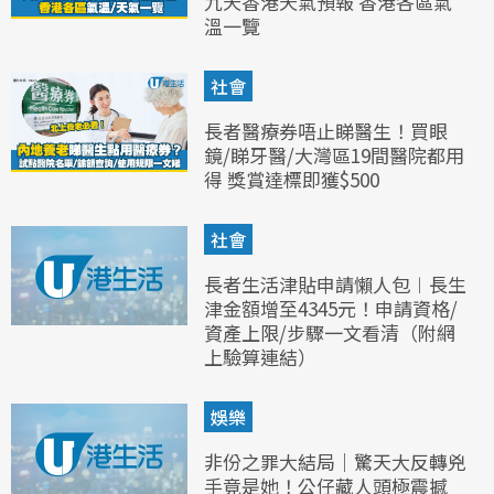
九天香港天氣預報 香港各區氣
溫一覽
社會
長者醫療券唔止睇醫生！買眼
鏡/睇牙醫/大灣區19間醫院都用
得 獎賞達標即獲$500
社會
長者生活津貼申請懶人包︱長生
津金額增至4345元！申請資格/
資產上限/步驟一文看清（附網
上驗算連結）
娛樂
非份之罪大結局｜驚天大反轉兇
手竟是她！公仔藏人頭極震撼