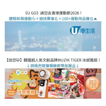
《U GO》請您去香港運動節2026！
體驗新興運動💦＋競技賽事💪＋100+運動用品攤位🔥
【送您🐯】韓國超人氣文創品牌MUZIK TIGER 冰感風扇！
↓將萌虎嘅慵懶療癒帶返屋企↓