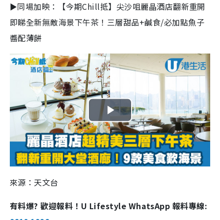
►同場加映：【今期Chill抵】尖沙咀麗晶酒店翻新重開
即睇全新無敵海景下午茶！三層甜品+鹹食/必加點魚子
醬配薄餅
P
l
a
來源：天文台
y
有料爆? 歡迎報料！U Lifestyle WhatsApp 報料專線:
V