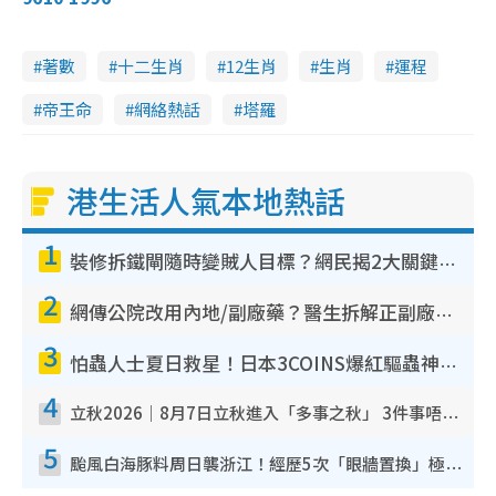
著數
十二生肖
12生肖
生肖
運程
帝王命
網絡熱話
塔羅
港生活人氣本地熱話
1
裝修拆鐵閘隨時變賊人目標？網民揭2大關鍵用途：裝新式等於白裝？附新舊鐵閘分別
2
網傳公院改用內地/副廠藥？醫生拆解正副廠分別 揭4類人換藥隨時出事
3
怕蟲人士夏日救星！日本3COINS爆紅驅蟲神器$45起 1招「全程免觸碰」輕鬆搞定小強
4
立秋2026｜8月7日立秋進入「多事之秋」 3件事唔做得！專家教6招開運 清枱頭／銀包納氣接好運
5
颱風白海豚料周日襲浙江！經歷5次「眼牆置換」極罕見 成登陸內地最長途颱風