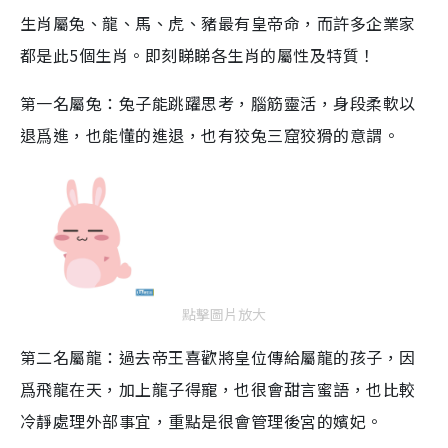
生肖屬兔、龍、馬、虎、豬最有皇帝命，而許多企業家
都是此5個生肖。即刻睇睇各生肖的屬性及特質！
第一名屬兔：兔子能跳躍思考，腦筋靈活，身段柔軟以
退爲進，也能懂的進退，也有狡兔三窟狡猾的意謂。
點擊圖片放大
第二名屬龍：過去帝王喜歡將皇位傳給屬龍的孩子，因
爲飛龍在天，加上龍子得寵，也很會甜言蜜語，也比較
冷靜處理外部事宜，重點是很會管理後宮的嬪妃。