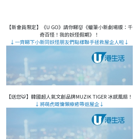
【新會員限定】《U GO》請你睇👹《蠟筆小新劇場版：千
奇百怪！我的妖怪假期》！
↓一齊睇下小新同妖怪朋友們點樣聯手拯救屋企人啦↓
【送您🐯】韓國超人氣文創品牌MUZIK TIGER 冰感風扇！
↓將萌虎嘅慵懶療癒帶返屋企↓