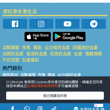
港玩港食港生活
活動展覽
市集
開倉
尖沙咀好去處
銅鑼灣好去處
元朗好去處
荃灣好去處
旺角好去處
社會
餐廳情報
戶外郊遊
社會福利
熱門類別
網民熱話
活動展覽
市集
開倉
尖沙咀好去處
銅鑼灣好去處
元朗好去處
荃灣好去處
旺角好去處
社會
U Lifestyle 會使用Cookies來改善您的網站體驗，請確定您同意
接受本網站之
私隱政策和使用條款
才可繼續瀏覽。
餐廳情報
戶外郊遊
熱門標籤
我已閱讀及同意
#UGO搵好去處
#人氣活動推介
#美食社群熱話
#親子玩樂好去處
#ULifestyle應用程式
#限時搶
本週好去處