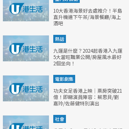
10大香港海景好去處推介！半島
直升機連下午茶/海景餐廳/海上
酒吧
熱話
九運是什麼？2024起香港入九運
5大當旺職業公開/房屋風水最好
2個坐向！
電影劇集
功夫女足香港上映｜票房突破21
億！即睇演員陣容：蔡思貝/劉
嘉玲/佐藤健特別演出
社會