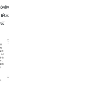
訪港遊
有的文
的反