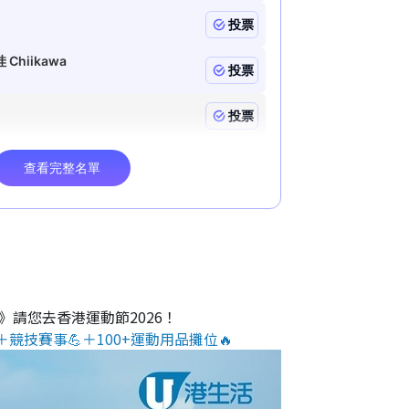
O》請您去香港運動節2026！
＋競技賽事💪＋100+運動用品攤位🔥