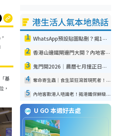
港生活人氣本地熱話
1
具，
WhatsApp預設貼圖點刪？揭1招「反向操作」還原簡潔介面 附3步實測教學
拍
2
香港山邊鐵閘邊門大開？內地客困惑意義何在！網民神回覆：呢種叫法理性防禦
3
鬼門開2026｜農曆七月撞正日全食特別邪？專家警告切忌做一事！揭4大禁忌+2招保平安
4
：「基
奪命寄生蟲｜食生菜狂瀉首現死者！疫潮惡化錄1.8萬宗病例 揭洗菜3大謬誤
位，
5
內地客歎港人唔識老！揭港鐵保鮮級冷氣 港人求放過：咪投訴
U GO 本週好去處