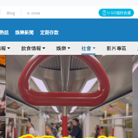
Blog
e-zone
U GO搵好去處
熱話
娛樂新聞
定期存款
情報
飲食情報
娛樂
社會
影片專區