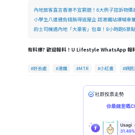
內地旅客直言香港不宜窮遊！6大例子控訴物價高
小學生八達通負錢無得返屋企 踎港鐵站爆喊幸
的士司機遇內地「大豪客」包車！8小時跑6景點
有料爆? 歡迎報料！U Lifestyle WhatsApp 
好去處
港鐵
MTR
小紅書
網民