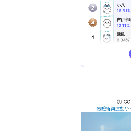
《U G
體驗新興運動💦