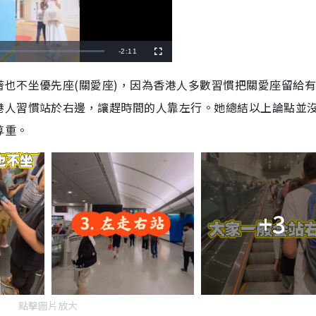
R
-
2:11
F
u
l
e
l
也不坐優先座(關愛座)，因為香港人多數習慣把關愛座留給
s
c
m
r
港人習慣站於右邊，讓趕時間的人靠左行。她總結以上論點並
e
e
a
n
尊重。
i
n
i
n
+3
g
T
i
m
點擊圖片放大
e