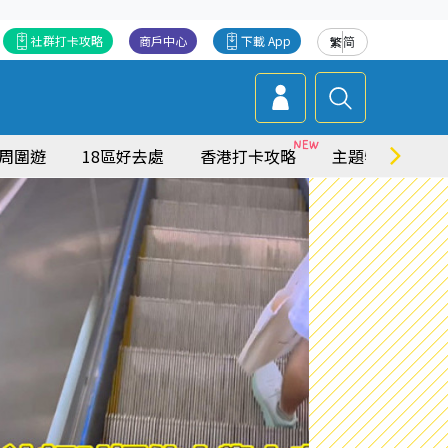
社群打卡攻略
商戶中心
下載 App
繁
简
周圍遊
18區好去處
香港打卡攻略
主題特集