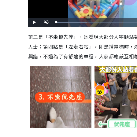
L
P
U
o
l
n
a
a
m
d
y
u
第三是「不坐優先座」，她發現大部分人寧願站著
e
t
d
e
:
人士；第四點是「左走右站」，即是搭電梯時，
2
4
.
7
與錯，不過為了有舒適的車程，大家都應該互相
3
%