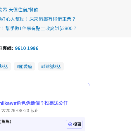
昂 天價住宿/餐飲
獲好心人幫助！原來港鐵有得借車票？
！幫手做1件事有貼士收爽賺$2800？
報料專線:
9610 1996
熱話
關愛座
網絡熱話