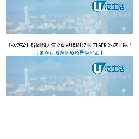
【送您🐯】韓國超人氣文創品牌MUZIK TIGER 冰感風扇！
↓將萌虎嘅慵懶療癒帶返屋企↓