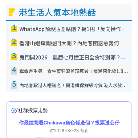
港生活人氣本地熱話
1
WhatsApp預設貼圖點刪？揭1招「反向操作」還原簡潔介面 附3步實測教學
2
香港山邊鐵閘邊門大開？內地客困惑意義何在！網民神回覆：呢種叫法理性防禦
3
鬼門開2026｜農曆七月撞正日全食特別邪？專家警告切忌做一事！揭4大禁忌+2招保平安
4
奪命寄生蟲｜食生菜狂瀉首現死者！疫潮惡化錄1.8萬宗病例 揭洗菜3大謬誤
5
內地客歎港人唔識老！揭港鐵保鮮級冷氣 港人求放過：咪投訴