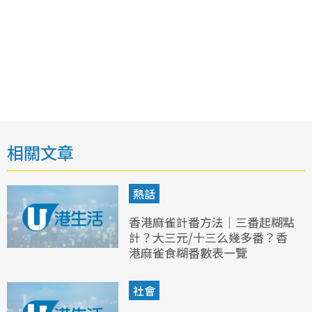
相關文章
熱話
香港麻雀計番方法｜三番起糊點
計？大三元/十三么幾多番？香
港麻雀食糊番數表一覽
社會