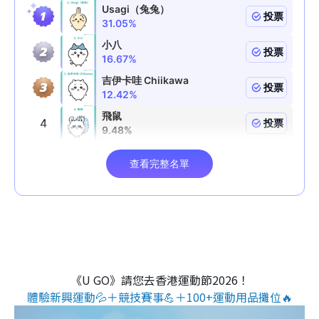
《U GO》請您去香港運動節2026！
體驗新興運動💦＋競技賽事💪＋100+運動用品攤位🔥