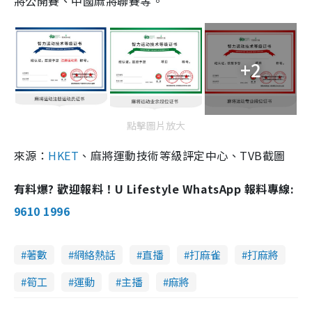
將公開賽、中國麻將聯賽等。
+2
點擊圖片放大
來源：
HKET
、麻將運動技術等級評定中心、TVB截圖
有料爆? 歡迎報料！U Lifestyle WhatsApp 報料專線:
9610 1996
著數
網絡熱話
直播
打麻雀
打麻將
筍工
運動
主播
麻將