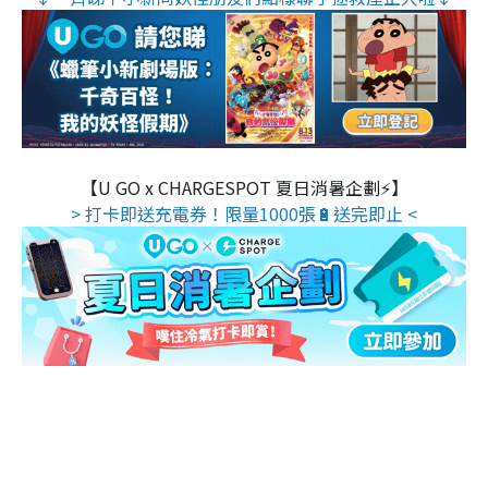
【U GO x CHARGESPOT 夏日消暑企劃⚡】
> 打卡即送充電券！限量1000張🔋送完即止 <