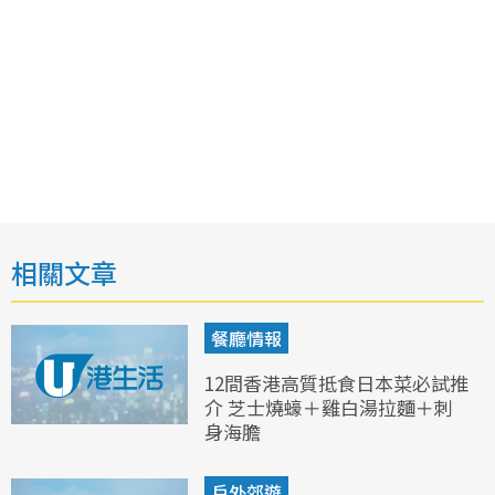
相關文章
餐廳情報
12間香港高質抵食日本菜必試推
介 芝士燒蠔＋雞白湯拉麵＋刺
身海膽
戶外郊遊