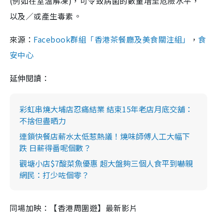
(例如在室溫解凍)，可令致病菌的數量增至危險水平，
以及／或產生毒素。
來源：
Facebook群組「香港茶餐廳及美食關注組」
，
食
安中心
延伸閱讀：
彩虹串燒大埔店忍痛結業 結束15年老店月底交舖：
不捨但盡晒力
連鎖快餐店薪水太低惹熱議！燒味師傅人工大幅下
跌 日薪得番呢個數？
觀塘小店$7酸菜魚優惠 超大盤夠三個人食平到嚇親
網民：打少咗個零？
同場加映：【香港周圍遊】最新影片