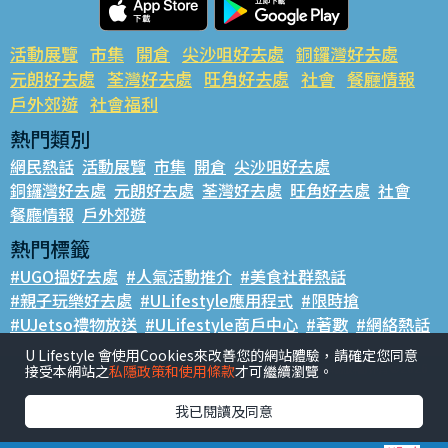
活動展覽
市集
開倉
尖沙咀好去處
銅鑼灣好去處
元朗好去處
荃灣好去處
旺角好去處
社會
餐廳情報
戶外郊遊
社會福利
熱門類別
網民熱話
活動展覽
市集
開倉
尖沙咀好去處
銅鑼灣好去處
元朗好去處
荃灣好去處
旺角好去處
社會
餐廳情報
戶外郊遊
熱門標籤
#UGO搵好去處
#人氣活動推介
#美食社群熱話
#親子玩樂好去處
#ULifestyle應用程式
#限時搶
#UJetso禮物放送
#ULifestyle商戶中心
#著數
#網絡熱話
U Lifestyle 會使用Cookies來改善您的網站體驗，請確定您同意
香港經濟日報版權所有©2026
接受本網站之
私隱政策和使用條款
才可繼續瀏覽。
我已閱讀及同意