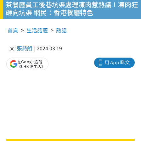
茶餐廳員工後巷坑渠處理凍肉惹熱議！凍肉狂
砸向坑渠 網民：香港餐廳特色
首頁
生活話題
熱話
文:
張詩朗
2024.03.19
在Google追蹤
用 App 睇文
《UHK 港生活》