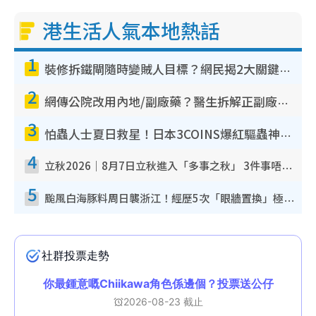
g
港生活人氣本地熱話
T
1
i
裝修拆鐵閘隨時變賊人目標？網民揭2大關鍵用途：裝新式等於白裝？附新舊鐵閘分別
m
2
e
網傳公院改用內地/副廠藥？醫生拆解正副廠分別 揭4類人換藥隨時出事
3
怕蟲人士夏日救星！日本3COINS爆紅驅蟲神器$45起 1招「全程免觸碰」輕鬆搞定小強
4
立秋2026｜8月7日立秋進入「多事之秋」 3件事唔做得！專家教6招開運 清枱頭／銀包納氣接好運
5
颱風白海豚料周日襲浙江！經歷5次「眼牆置換」極罕見 成登陸內地最長途颱風