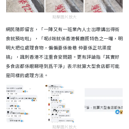
點擊圖片放大
網民隨即留言，「一陣又有一班業內人士出嚟講出得街
食就預咗啦」，「呢d咪就係香港餐廳既特色之一囉，明
明大把位處理食物，偏偏要係後巷 仲要係正坑渠度
搞」，諷刺香港不注重食安問題。更有評論指「其實好
多食店都係眼睇唔到爲干淨」表示就算大型食店都可能
是同樣的處理方法。
點擊圖片放大