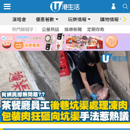
演唱會
優惠著數
玩樂情報
購物情報
熱門關鍵字：
公屋熱話
娛樂新聞
定期存款