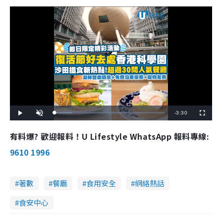
R
-
3:30
L
P
U
F
o
l
n
u
a
a
m
l
e
d
y
u
l
有料爆? 歡迎報料！U Lifestyle WhatsApp 報料專線:
e
t
s
d
e
c
m
:
r
9610 1996
1
e
6
e
a
.
n
0
9
i
%
著數
餐廳
食用安全
網絡熱話
n
食安中心
i
n