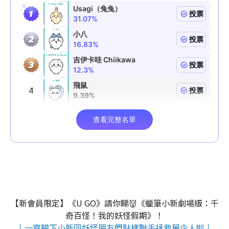
【新會員限定】《U GO》請你睇👹《蠟筆小新劇場版：千
奇百怪！我的妖怪假期》！
↓一齊睇下小新同妖怪朋友們點樣聯手拯救屋企人啦↓