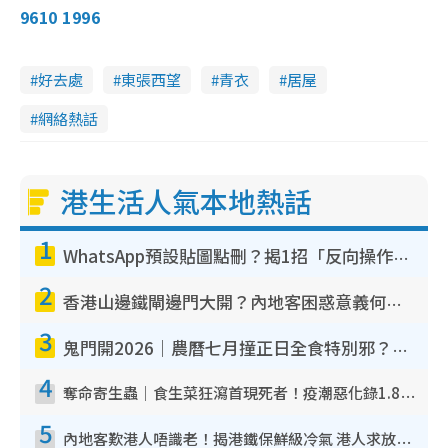
:
r
9610 1996
5
e
1
e
a
.
n
9
7
i
%
好去處
東張西望
青衣
居屋
n
網絡熱話
i
n
g
港生活人氣本地熱話
T
1
i
WhatsApp預設貼圖點刪？揭1招「反向操作」還原簡潔介面 附3步實測教學
m
2
e
香港山邊鐵閘邊門大開？內地客困惑意義何在！網民神回覆：呢種叫法理性防禦
3
鬼門開2026｜農曆七月撞正日全食特別邪？專家警告切忌做一事！揭4大禁忌+2招保平安
4
奪命寄生蟲｜食生菜狂瀉首現死者！疫潮惡化錄1.8萬宗病例 揭洗菜3大謬誤
5
內地客歎港人唔識老！揭港鐵保鮮級冷氣 港人求放過：咪投訴