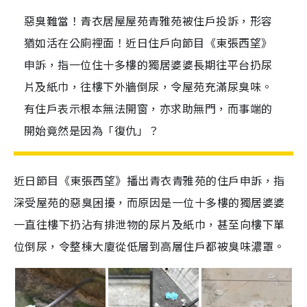
惡臭難當！青衣居屋屋苑青雅苑被住戶投訴，形容
猶如活在公廁裡面！近日住戶向節目《東張西望》
申訴，指一位住十多樓的獨居婆婆長期往平台扔尿
片及紙巾，往樓下外牆倒尿，令屋苑充滿尿臭味。
有住戶表示根本無法開窗，亦求助無門，而事端的
開始竟然是因為「復仇」？
近日節目《東張西望》播出青衣青雅苑的住戶申訴，指
深受屋苑的惡臭困擾，而原因是一位十多樓的獨居婆婆
一直往樓下扔沾有排泄物的尿片及紙巾，甚至向樓下單
位倒尿，令整棟大廈從低層到高層住戶都被臭味濃罩。