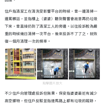
住戶指清潔工在清洗受影響平台的時候，曾一邊清掃一
邊罵髒話，並指樓上（婆婆）聽到聲響會故意再扔垃圾
下來，曾直接扔到了清潔工人的旁邊。以往投訴較為嚴
重的時候幾日清掃一次平台，後來投訴不了了之，就恢
復一個月清理一次的頻率。
點擊圖片放大
不少住戶向管理處投訴但無果，保安指婆婆最近有減少
高空擲物，但住戶反駁並指連馬路上都有垃圾的蹤跡，