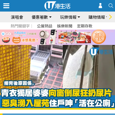
演唱會
優惠著數
玩樂情報
購物情報
熱門關鍵字：
公屋熱話
娛樂新聞
定期存款