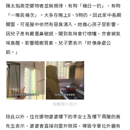
陳太指高空擲物者並無規律，有時「幾日一扔」，有時
「一晚丟幾次」。大多在晚上8、9時扔。因此家中長期
關窗，可是屋中依然有惡臭湧入。她擔心孩子受影響，
因兒子患有嚴重鼻敏感，聞到氣味會打噴嚏，亦會被氣
味臭醒，影響睡眠質素，兒子更表示「好像身處公
廁。」
點擊圖片放大
除此以外，住在擲物婆婆樓下的李女士及樓下兩層的黃
先生表示，婆婆會直接向窗外倒尿，導致令單位外牆有