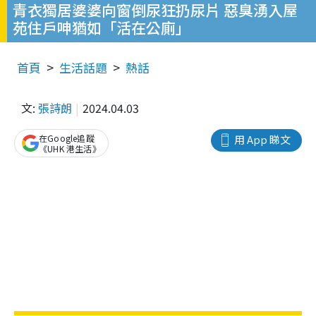
青衣獨居婆婆向窗倒尿狂扔尿片 惡臭湧入屋
苑住戶呻猶如「活在公廁」
首頁
生活話題
熱話
文:
張詩朗
2024.04.03
在Google追蹤
用 App 睇文
《UHK 港生活》