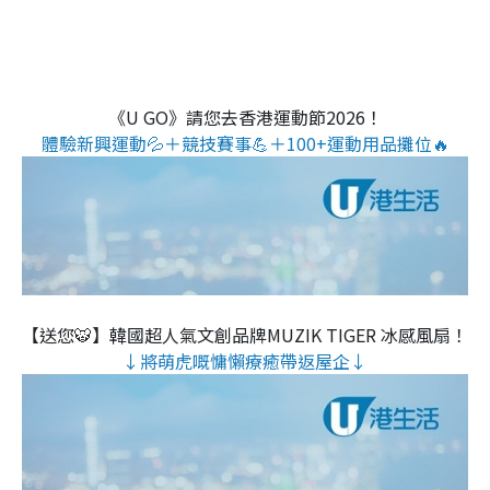
《U GO》請您去香港運動節2026！
體驗新興運動💦＋競技賽事💪＋100+運動用品攤位🔥
【送您🐯】韓國超人氣文創品牌MUZIK TIGER 冰感風扇！
↓將萌虎嘅慵懶療癒帶返屋企↓