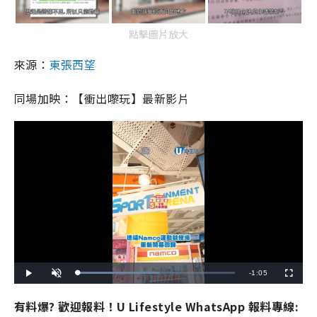
點擊圖片放大
來源：
東張西望
同場加映：【衝出嚟玩】最新影片
R
-
1:05
L
P
U
F
o
l
n
u
a
a
m
l
e
d
y
u
l
有料爆? 歡迎報料！U Lifestyle WhatsApp 報料專線:
e
t
s
d
e
c
m