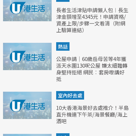
長者生活津貼申請懶人包︱長生
津金額增至4345元！申請資格/
資產上限/步驟一文看清（附網
上驗算連結）
熱話
公屋申請｜60歲岳母苦等4年獲
派天水圍130呎公屋 嫌太細難轉
身堅持拒絕 網民︰套房嚟講好
抵
室內好去處
10大香港海景好去處推介！半島
直升機連下午茶/海景餐廳/海上
酒吧