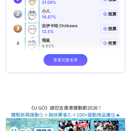
《U GO》請您去香港運動節2026！
體驗新興運動💦＋競技賽事💪＋100+運動用品攤位🔥