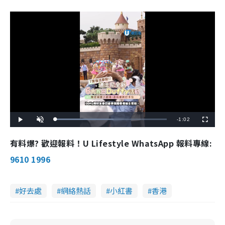
R
-
1:02
L
P
U
F
o
l
n
u
a
a
m
l
e
d
y
u
l
有料爆? 歡迎報料！U Lifestyle WhatsApp 報料專線:
e
t
s
d
e
c
m
:
r
9610 1996
5
e
2
e
a
.
n
2
6
i
%
好去處
網絡熱話
小紅書
香港
n
i
n