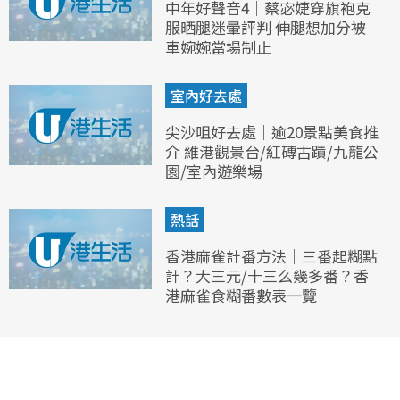
中年好聲音4｜蔡宓婕穿旗袍克
服晒腿迷暈評判 伸腿想加分被
車婉婉當場制止
室內好去處
尖沙咀好去處｜逾20景點美食推
介 維港觀景台/紅磚古蹟/九龍公
園/室內遊樂場
熱話
香港麻雀計番方法｜三番起糊點
計？大三元/十三么幾多番？香
港麻雀食糊番數表一覽