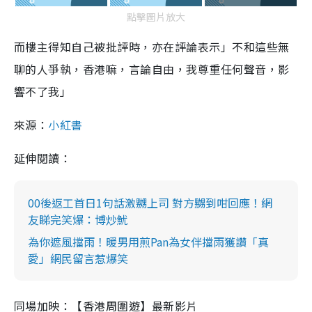
點擊圖片放大
而樓主得知自己被批評時，亦在評論表示」不和這些無
聊的人爭執，香港嘛，言論自由，我尊重任何聲音，影
響不了我」
來源：
小紅書
延伸閱讀：
00後返工首日1句話激嬲上司 對方嬲到咁回應！網
友睇完笑爆：博炒魷
為你遮風擋雨！暖男用煎Pan為女伴擋雨獲讚「真
愛」網民留言惹爆笑
同場加映：【香港周圍遊】最新影片