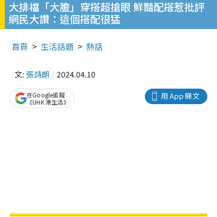
大排檔「大膽」穿搭超搶眼 鮮豔配搭惹批評
網民大讚：這個搭配很猛
首頁
生活話題
熱話
文:
張詩朗
2024.04.10
在Google追蹤
用 App 睇文
《UHK 港生活》