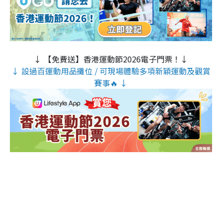
↓ 【免費送】香港運動節2026電子門票！↓
↓ 設過百運動用品攤位 / 可現場體驗多項新穎運動及觀賞
賽事🔥 ↓