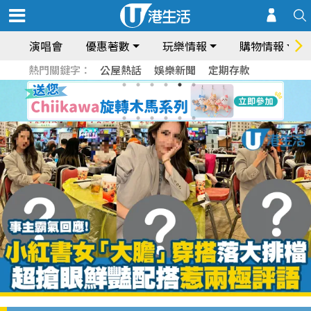
演唱會
優惠著數
玩樂情報
購物情報
熱門關鍵字：
公屋熱話
娛樂新聞
定期存款