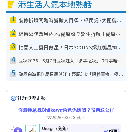
港生活人氣本地熱話
g
1
T
裝修拆鐵閘隨時變賊人目標？網民揭2大關鍵用途：裝新式等於白裝？附新舊鐵閘分別
i
2
網傳公院改用內地/副廠藥？醫生拆解正副廠分別 揭4類人換藥隨時出事
m
3
e
怕蟲人士夏日救星！日本3COINS爆紅驅蟲神器$45起 1招「全程免觸碰」輕鬆搞定小強
4
立秋2026｜8月7日立秋進入「多事之秋」 3件事唔做得！專家教6招開運 清枱頭／銀包納氣接好運
5
颱風白海豚料周日襲浙江！經歷5次「眼牆置換」極罕見 成登陸內地最長途颱風