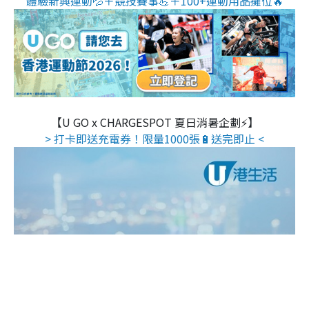
體驗新興運動💦＋競技賽事💪＋100+運動用品攤位🔥
【U GO x CHARGESPOT 夏日消暑企劃⚡】
> 打卡即送充電券！限量1000張🔋送完即止 <