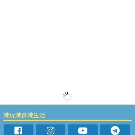
港玩港食港生活