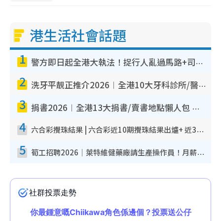
港生活社會話題
1
警方即日起全港大執法！捉行人亂過馬路+司機不專注駕駛！亂過馬路罰$2000
2
洗牙平靚正推介2026︱全港10大牙科診所/醫院懶人包 夜診至8點/鎮靜潔牙/醫療券適用
3
捐書2026︱全港13大捐書/賣書地點懶人包 二手課本最高$150＋舊書換免費咖啡/戲票
4
六合彩攪珠結果 | 六合彩近10期攪珠結果出爐+ 近30期最旺熱門中獎號碼
5
筍工招聘2026｜萊特維健藥廠請生產操作員！月薪高達$1.7萬 冷氣廠房/五天工作/保證雙糧