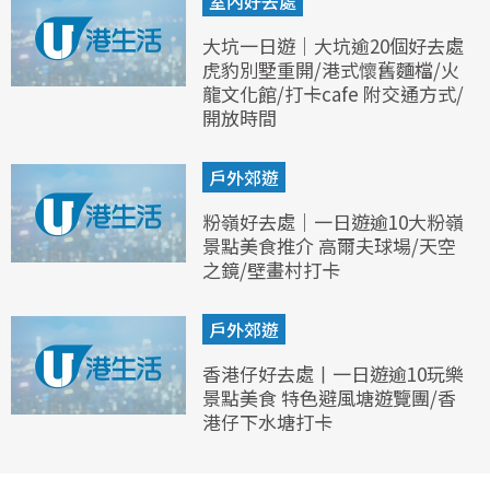
室內好去處
大坑一日遊｜大坑逾20個好去處
虎豹別墅重開/港式懷舊麵檔/火
龍文化館/打卡cafe 附交通方式/
開放時間
戶外郊遊
粉嶺好去處｜一日遊逾10大粉嶺
景點美食推介 高爾夫球場/天空
之鏡/壁畫村打卡
戶外郊遊
香港仔好去處丨一日遊逾10玩樂
景點美食 特色避風塘遊覽團/香
港仔下水塘打卡