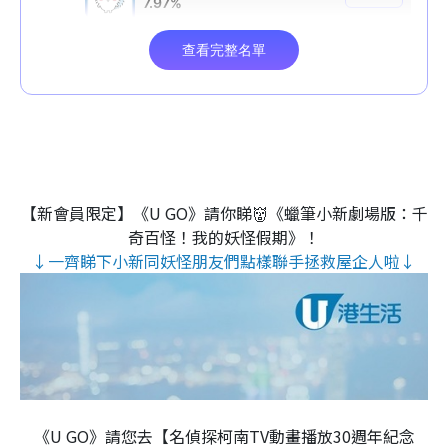
【新會員限定】《U GO》請你睇👹《蠟筆小新劇場版：千
奇百怪！我的妖怪假期》！
↓一齊睇下小新同妖怪朋友們點樣聯手拯救屋企人啦↓
《U GO》請您去【名偵探柯南TV動畫播放30週年紀念