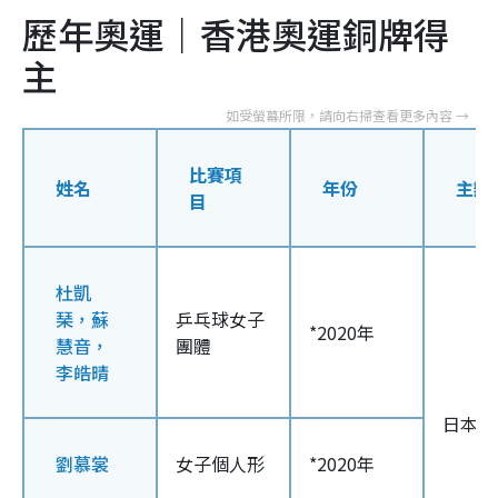
歷年奧運｜香港奧運銅牌得
主
比賽項
姓名
年份
主辦
目
杜凱
琹，蘇
乒乓球女子
*2020年
慧音，
團體
李皓晴
日本東
劉慕裳
女子個人形
*2020年