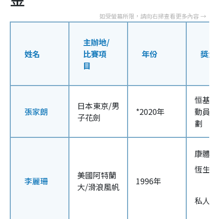
主辦地/
姓名
比賽項
年份
獎金
目
恒基精
日本東京/男
張家朗
*2020年
動員嘉
子花劍
劃
康體局
恆生銀
美國阿特蘭
李麗珊
1996年
大/滑浪風帆
私人機