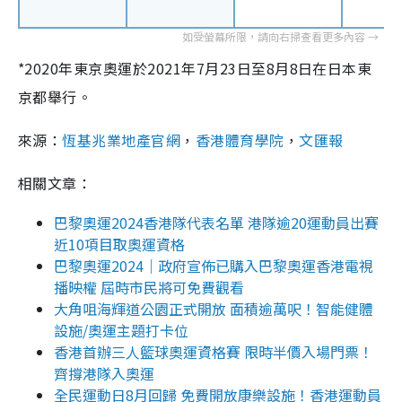
*2020年東京奧運於2021年7月23日至8月8日在日本東
京都舉行。
來源：
恆基兆業地產官網
，
香港體育學院
，
文匯報
相關文章：
巴黎奧運2024香港隊代表名單 港隊逾20運動員出賽
近10項目取奧運資格
巴黎奧運2024｜政府宣佈已購入巴黎奧運香港電視
播映權 屆時市民將可免費觀看
大角咀海輝道公園正式開放 面積逾萬呎！智能健體
設施/奧運主題打卡位
香港首辦三人籃球奧運資格賽 限時半價入場門票！
齊撐港隊入奧運
全民運動日8月回歸 免費開放康樂設施！香港運動員