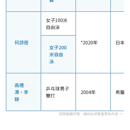
女子100米
自由泳
何詩蓓
*2020年
日本東
女子200
米自由
泳
高禮
乒乓球男子
澤，李
2004年
希臘雅
雙打
靜