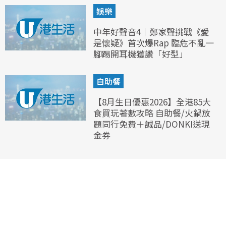
娛樂
中年好聲音4｜鄭家聲挑戰《愛
是懷疑》首次爆Rap 臨危不亂一
腳踢開耳機獲讚「好型」
自助餐
【8月生日優惠2026】全港85大
食買玩著數攻略 自助餐/火鍋放
題同行免費＋誠品/DONKI送現
金券