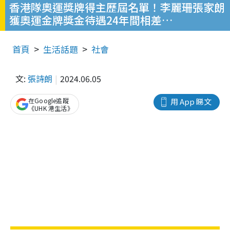
香港隊奧運獎牌得主歷屆名單！李麗珊張家朗
獲奧運金牌獎金待遇24年間相差…
首頁
生活話題
社會
文:
張詩朗
2024.06.05
在Google追蹤
用 App 睇文
《UHK 港生活》