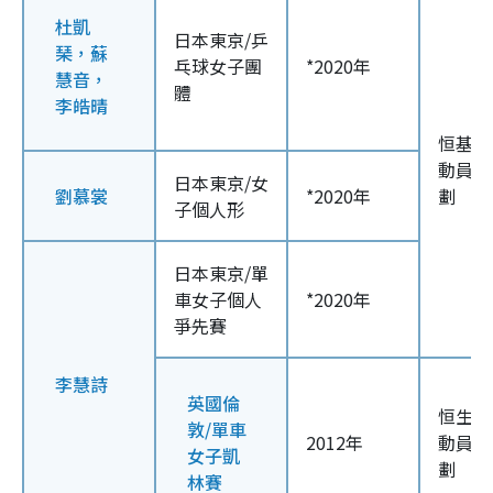
杜凱
日本東京/乒
琹，蘇
乓球女子團
*2020年
慧音，
體
李皓晴
恒基精
動員嘉
日本東京/女
劉慕裳
*2020年
劃
子個人形
日本東京/單
車女子個人
*2020年
爭先賽
李慧詩
英國倫
恒生優
敦/單車
2012年
動員獎
女子凱
劃
林賽