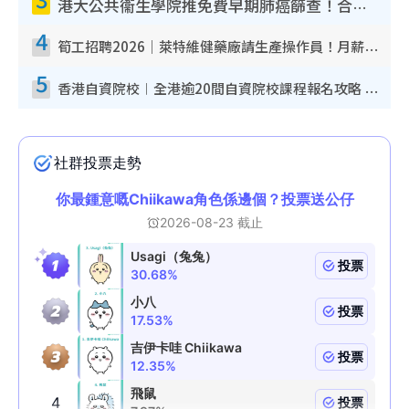
港大公共衞生學院推免費早期肺癌篩查！合資格人士將獲全額資助定期血液化驗／電腦斷層掃描／風險評估
4
筍工招聘2026｜萊特維健藥廠請生產操作員！月薪高達$1.7萬 冷氣廠房/五天工作/保證雙糧
5
香港自資院校︱全港逾20間自資院校課程報名攻略 留位費可退/申請日期/報名連結