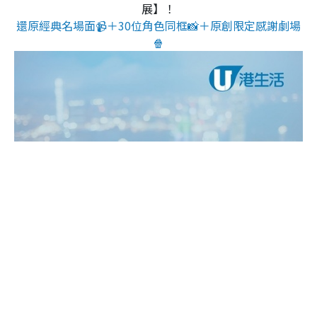
展】！
還原經典名場面📹＋30位角色同框📸＋原創限定感謝劇場
🍿