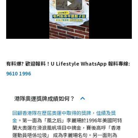
P
l
a
y
有料爆? 歡迎報料！U Lifestyle WhatsApp 報料專線:
V
9610 1996
i
d
港隊奧運獎牌成績如何？
e
回顧香港隊在歷屆奧運中取得的獎牌，佳績及獎
o
金
。第一面為「風之后」李麗珊於1996年美國阿特
蘭大奧運在滑浪風帆項目中摘金，賽後高呼「香港
運動員唔係垃圾」 成為李麗珊名句。另一面則為