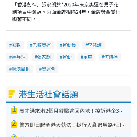
「香港劍神」張家朗於*2020年東京奧運在男子花
劍項目中奪冠。兩面金牌相隔24年，金牌獎金變化
顯著不同。
著數
巴黎奧運
運動員
李慧詩
乒乓球
張家朗
運動
單車
何詩蓓
滑浪風帆
奧運會
港生活社會話題
1
高才通來港2個月辭職逃回內地！控訴港企3宗罪 歎微管理極窒息
2
警方即日起全港大執法！捉行人亂過馬路+司機不專注駕駛！亂過馬路罰$2000
3