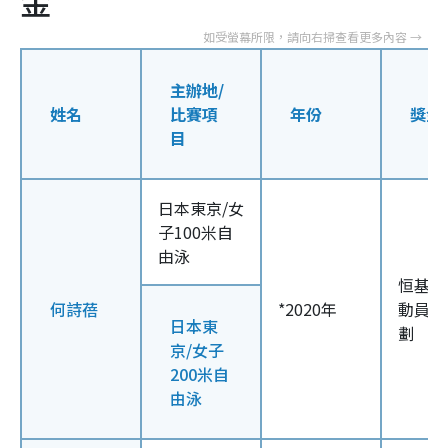
金
主辦地/
姓名
比賽項
年份
獎金
目
日本東京/女
子100米自
由泳
恒基精
何詩蓓
*2020年
動員嘉
日本東
劃
京/女子
200米自
由泳