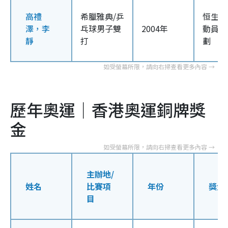
高禮
希臘雅典/乒
恒生優
澤，李
乓球男子雙
2004年
動員獎
靜
打
劃
歷年奧運｜香港奧運銅牌獎
金
主辦地/
姓名
比賽項
年份
獎金
目