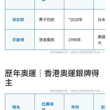
張家朗
男子花劍
*2020年
日本東
美國阿
李麗珊
滑浪風帆
1996年
大
歷年奧運｜香港奧運銀牌得
主
比賽項
姓名
年份
主辦
目