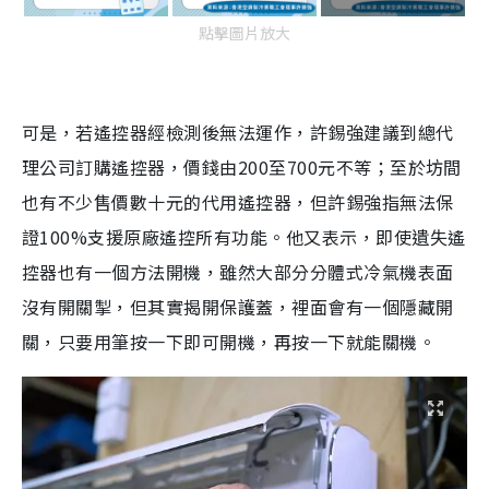
點擊圖片放大
可是，若遙控器經檢測後無法運作，許錫強建議到總代
理公司訂購遙控器，價錢由200至700元不等；至於坊間
也有不少售價數十元的代用遙控器，但許錫強指無法保
證100%支援原廠遙控所有功能。他又表示，即使遺失遙
控器也有一個方法開機，雖然大部分分體式冷氣機表面
沒有開關掣，但其實揭開保護蓋，裡面會有一個隱藏開
關，只要用筆按一下即可開機，再按一下就能關機。