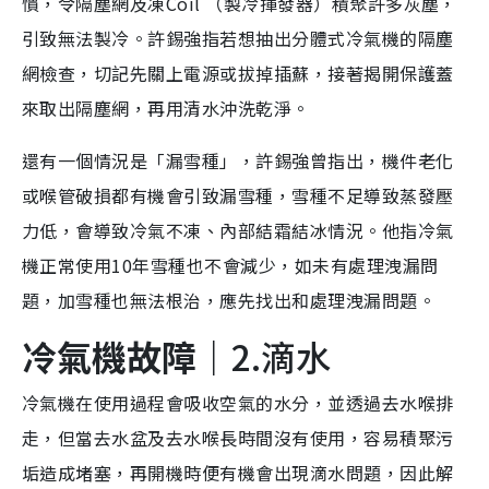
慣，令隔塵網及凍Coil （製冷揮發器）積聚許多灰塵，
引致無法製冷。許錫強指若想抽出分體式冷氣機的隔塵
網檢查，切記先關上電源或拔掉插蘇，接著揭開保護蓋
來取出隔塵網，再用清水沖洗乾淨。
還有一個情況是「漏雪種」，許錫強曾指出，機件老化
或喉管破損都有機會引致漏雪種，雪種不足導致蒸發壓
力低，會導致冷氣不凍、內部結霜結冰情況。他指冷氣
機正常使用10年雪種也不會減少，如未有處理洩漏問
題，加雪種也無法根治，應先找出和處理洩漏問題。
冷氣機故障｜
2.滴水
冷氣機在使用過程會吸收空氣的水分，並透過去水喉排
走，但當去水盆及去水喉長時間沒有使用，容易積聚污
垢造成堵塞，再開機時便有機會出現滴水問題，因此解