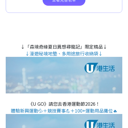
↓「森境奇緣夏日異想尋龍記」限定精品↓
↓漫遊秘境地墊、多用途旅行收納袋↓
《U GO》請您去香港運動節2026！
體驗新興運動💦＋競技賽事💪＋100+運動用品攤位🔥