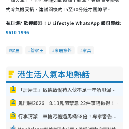
「關大掣」，但他提醒如即時關上總掣，有機會令變頻
式冷氣機受損，建議關機約15至30分鐘才關總掣。
有料爆? 歡迎報料！U Lifestyle WhatsApp 報料專線:
9610 1996
家居
管家王
家居意外
家具
港生活人氣本地熱話
1
「居屋王」啟德啟悅苑入伙不足一年淪甩漏之王！插頭噴火花致大停電 多戶業主全屋家電報銷
2
鬼門開2026｜8.13鬼節禁忌 22件事唔做得！燒肉、刺身要少食？半夜勿吹口哨/打呢個電話
3
行李清潔｜車轆污糟過馬桶58倍！專家警告忌用酒精抹 教1招免污手除菌
4