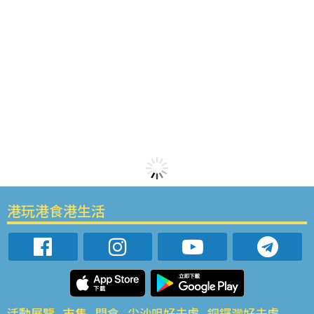
港玩港食港生活
活動展覽
市集
開倉
尖沙咀好去處
銅鑼灣好去處