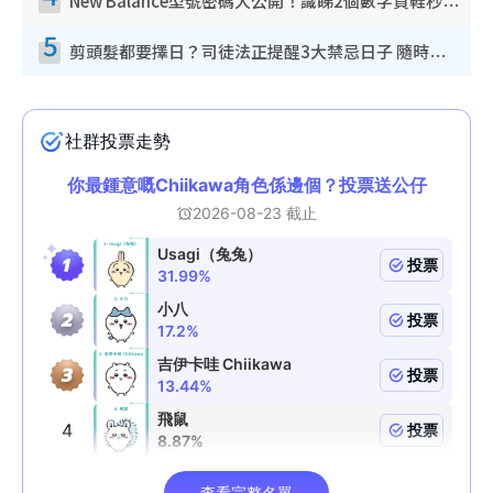
New Balance型號密碼大公開！識睇2個數字買鞋秒知功能免中伏 附5大熱門鞋款
5
剪頭髮都要擇日？司徒法正提醒3大禁忌日子 隨時剪走財運！呢日剪髮恐「剪壽命」？