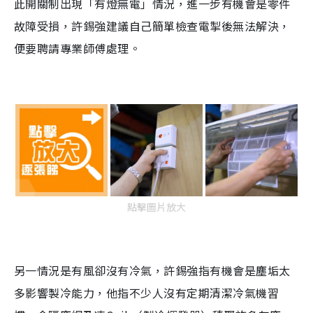
此開關制出現「有燈無電」情況，進一步有機會是零件
故障受損，許錫強建議自己簡單檢查電掣後無法解決，
便要聘請專業師傅處理。
點擊圖片放大
另一情況是有風卻沒有冷氣，許錫強指有機會是塵垢太
多影響製冷能力，他指不少人沒有定期清潔冷氣機習