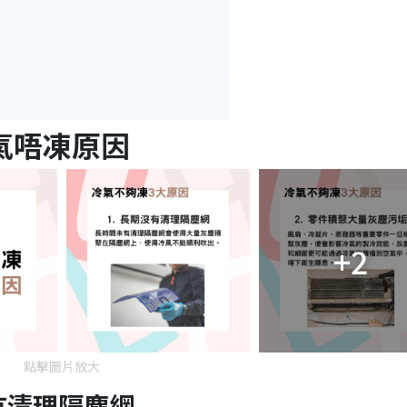
氣唔凍原因
+2
點擊圖片放大
有清理隔塵網