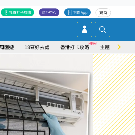
社群打卡攻略
商戶中心
下載 App
繁
简
周圍遊
18區好去處
香港打卡攻略
主題特集