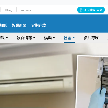
Blog
e-zone
U GO搵好去處
熱話
娛樂新聞
定期存款
情報
飲食情報
娛樂
社會
影片專區