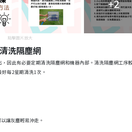
+2
點擊圖片放大
Y清洗隔塵網
出，因此有必要定期清洗隔塵網和機器內部。清洗隔塵網工序
好每2星期清洗1次。
可以讓灰塵輕易沖走。