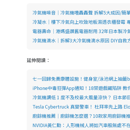
冷氣機噪音｜冷氣機嘈轟轟聲 拆解5大成因/簡單
冷凝水｜樓下冷氣向上吹致地板濕透衣櫃發霉 專
電器壽命｜港媽盛讚舊電器耐用 32年日本製冷
冷氣機滴水｜拆解3大冷氣機滴水原因 DIY自救
延伸閱讀：
七一回歸免費康體設施！健身室/泳池網上抽籤b
iPhone中毒狂彈App通知！18禁遊戲藏陷阱 
冷氣機調低 1 度不及校最大風量涼快？ 日本節
Tesla Cybertruck 真變警車！ 杜拜率先上路 El
廚餘機推薦｜廚餘機怎麼選？10款家用廚餘機
NVIDIA黃仁勳：人形機械人將如汽車般無處不