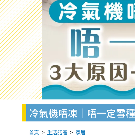
冷氣機唔凍｜唔一定雪種
首頁
生活話題
家居