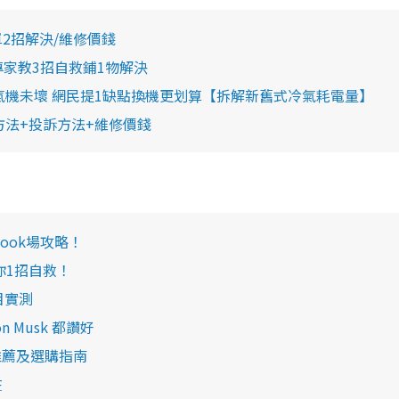
2招解決/維修價錢
家教3招自救鋪1物解決
氣機未壞 網民提1缺點換機更划算【拆解新舊式冷氣耗電量】
方法+投訴方法+維修價錢
ook場攻略！
教你1招自救！
目實測
on Musk 都讚好
推薦及選購指南
在