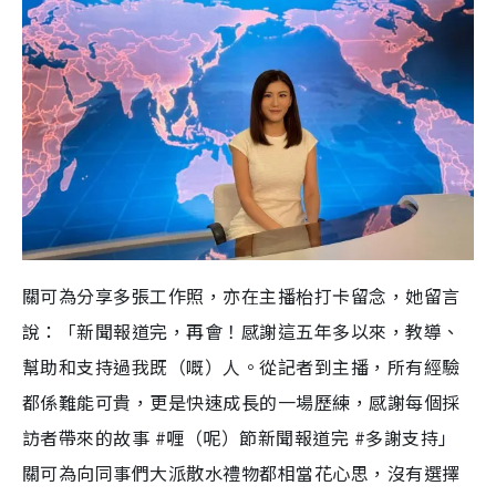
m
e
關可為分享多張工作照，亦在主播枱打卡留念，她留言
說：「新聞報道完，再會！感謝這五年多以來，教導、
幫助和支持過我既（嘅）人。從記者到主播，所有經驗
都係難能可貴，更是快速成長的一場歷練，感謝每個採
訪者帶來的故事 #喱（呢）節新聞報道完 #多謝支持」
關可為向同事們大派散水禮物都相當花心思，沒有選擇