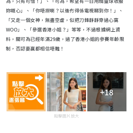
為，只有可惜！」、「可為，希望有一日用精靈球收服
妳嘅心」、「你唔撈喇？以後冇得係電視睇到你！」、
「又走一個女神，無盡空虛，似把刀鋒靜靜穿過心窩
WOO」、「參選香港小姐？」等等，不過根據網上資
料，關可為已經年滿29歲，過了香港小姐的參賽年齡限
制，否認要贏都相信唔難！
+18
點擊圖片放大