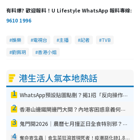
有料爆? 歡迎報料！U Lifestyle WhatsApp 報料專線:
9610 1996
娛樂
電視台
主播
記者
TVB
劉佩玥
香港小姐
港生活人氣本地熱話
1
WhatsApp預設貼圖點刪？揭1招「反向操作」還原簡潔介面 附3步實測教學
2
香港山邊鐵閘邊門大開？內地客困惑意義何在！網民神回覆：呢種叫法理性防禦
3
鬼門開2026｜農曆七月撞正日全食特別邪？專家警告切忌做一事！揭4大禁忌+2招保平安
4
奪命寄生蟲｜食生菜狂瀉首現死者！疫潮惡化錄1.8萬宗病例 揭洗菜3大謬誤