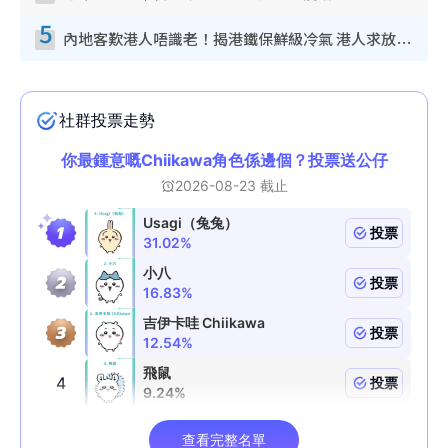
5
內地客歎港人唔識老！揭港鐵保鮮級冷氣 港人求放過：咪投訴