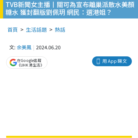
TVB新聞女主播丨關可為宣布離巢派散水美顏
糖水 獲封翻版劉佩玥 網民：選港姐？
首頁
生活話題
熱話
文:
余美鳳
2024.06.20
在Google追蹤
用 App 睇文
《UHK 港生活》