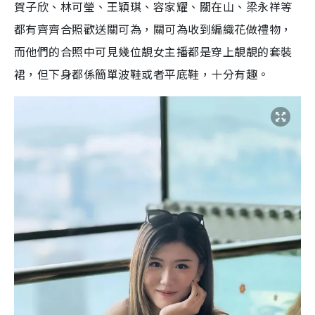
賀子欣、林可瑩、王穎琪、容家耀、關在山、梁永祥等
都有齊齊合照歡送關可為，關可為收到編織花做禮物，
而他們的合照中可見幾位靚女主播都是穿上靚靚的套裝
裙，但下身都係簡單波鞋或者平底鞋，十分有趣。