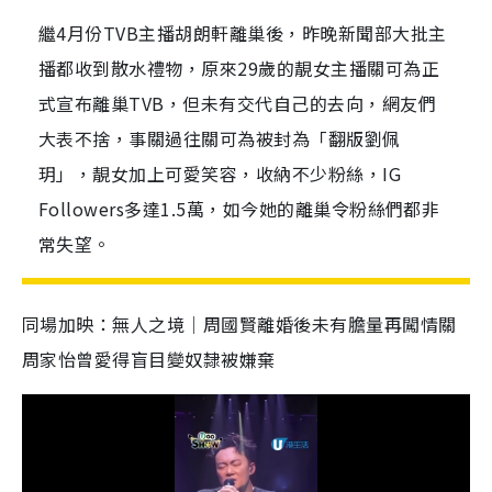
繼4月份TVB主播胡朗軒離巢後，昨晚新聞部大批主
播都收到散水禮物，原來29歲的靚女主播關可為正
式宣布離巢TVB，但未有交代自己的去向，網友們
大表不捨，事關過往關可為被封為「翻版劉佩
玥」，靚女加上可愛笑容，收納不少粉絲，IG
Followers多達1.5萬，如今她的離巢令粉絲們都非
常失望。
同場加映：無人之境│周國賢離婚後未有膽量再闖情關
周家怡曾愛得盲目變奴隸被嫌棄