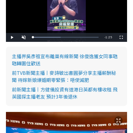
R
-
1:25
L
P
U
F
o
l
n
u
a
a
m
l
e
d
y
u
l
e
t
s
d
e
c
主播界吳彥祖宣布離巢有線新聞 徐俊逸獲女同事𠱁
m
:
r
4
e
𠱁轉圍住歡送
2
e
a
.
n
3
前TVB新聞主播丨麥詩敏出書圓夢分享主播薪酬秘
5
i
%
聞 待嫁新娘爆婚期零緊張：唔使減肥
n
前新聞主播丨方健儀投資有道港日英都有樓收租 飛
i
英國探主播老友 預計3年後退休
n
g
T
i