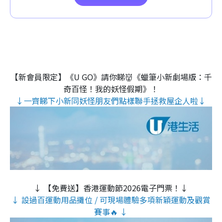
【新會員限定】《U GO》請你睇👹《蠟筆小新劇場版：千
奇百怪！我的妖怪假期》！
↓一齊睇下小新同妖怪朋友們點樣聯手拯救屋企人啦↓
↓ 【免費送】香港運動節2026電子門票！↓
↓ 設過百運動用品攤位 / 可現場體驗多項新穎運動及觀賞
賽事🔥 ↓