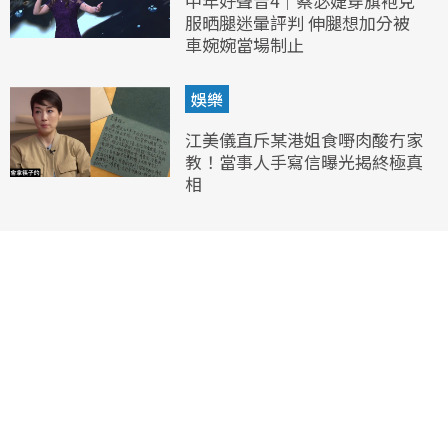
中年好聲音4｜蔡宓婕穿旗袍克
服晒腿迷暈評判 伸腿想加分被
車婉婉當場制止
娛樂
江美儀直斥某港姐食嘢肉酸冇家
教！當事人手寫信曝光揭終極真
相