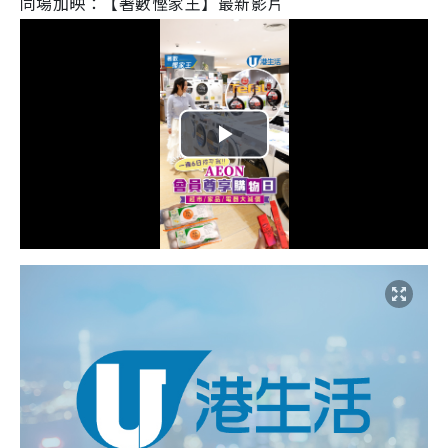
同場加映：【著數慳家王】最新影片
P
l
a
y
V
i
d