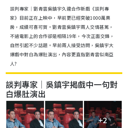
談判專家｜劉青雲吳鎮宇久違合作新戲《談判專
家》目前正在上映中，早前更已經突破1000萬票
房，成績可喜可賀。劉青雲吳鎮宇兩人交情甚篤，
不過電影上的合作卻是相隔19年，今次正面交鋒，
自然引起不少話題。早前兩人接受訪問，吳鎮宇大
爆戲中對白為爆肚演出，內容更直指劉青雲似南亞
人?
談判專家｜吳鎮宇揭戲中一句對
白爆肚演出
+2