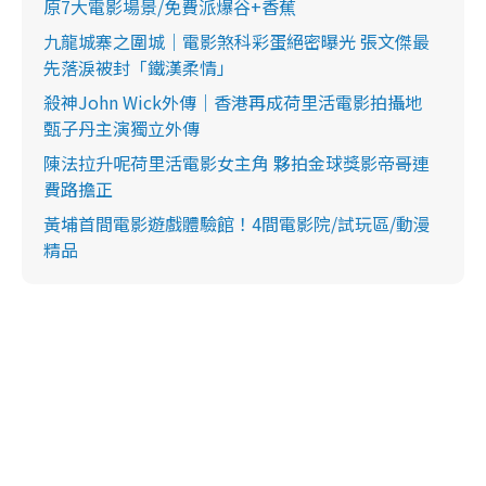
原7大電影場景/免費派爆谷+香蕉
九龍城寨之圍城｜電影煞科彩蛋絕密曝光 張文傑最
先落淚被封「鐵漢柔情」
殺神John Wick外傳｜香港再成荷里活電影拍攝地
甄子丹主演獨立外傳
陳法拉升呢荷里活電影女主角 夥拍金球獎影帝哥連
費路擔正
黃埔首間電影遊戲體驗館！4間電影院/試玩區/動漫
精品