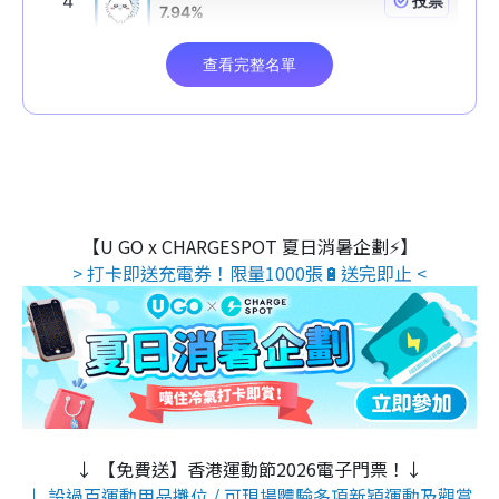
【U GO x CHARGESPOT 夏日消暑企劃⚡】
> 打卡即送充電券！限量1000張🔋送完即止 <
↓ 【免費送】香港運動節2026電子門票！↓
↓ 設過百運動用品攤位 / 可現場體驗多項新穎運動及觀賞