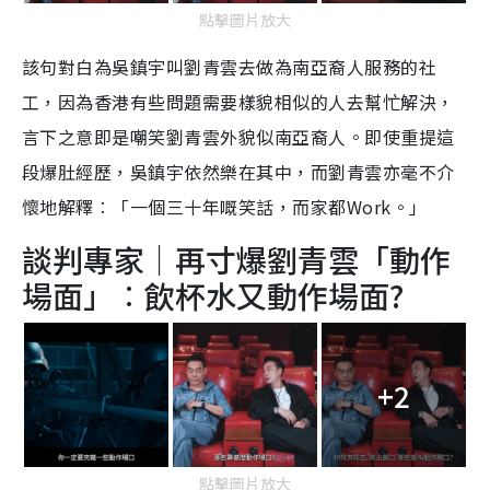
點擊圖片放大
該句對白為吳鎮宇叫劉青雲去做為南亞裔人服務的社
工，因為香港有些問題需要樣貌相似的人去幫忙解決，
言下之意即是嘲笑劉青雲外貌似南亞裔人。即使重提這
段爆肚經歷，吳鎮宇依然樂在其中，而劉青雲亦毫不介
懷地解釋︰「一個三十年嘅笑話，而家都Work。」
談判專家｜再寸爆劉青雲「動作
場面」︰飲杯水又動作場面?
+2
點擊圖片放大