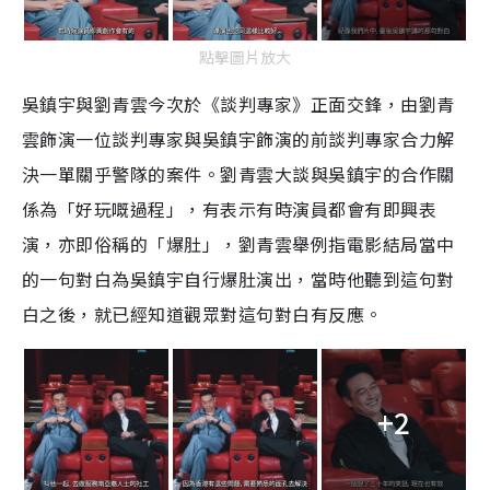
點擊圖片放大
吳鎮宇與劉青雲今次於《談判專家》正面交鋒，由劉青
雲飾演一位談判專家與吳鎮宇飾演的前談判專家合力解
決一單關乎警隊的案件。劉青雲大談與吳鎮宇的合作關
係為「好玩嘅過程」，有表示有時演員都會有即興表
演，亦即俗稱的「爆肚」，劉青雲舉例指電影結局當中
的一句對白為吳鎮宇自行爆肚演出，當時他聽到這句對
白之後，就已經知道觀眾對這句對白有反應。
+2