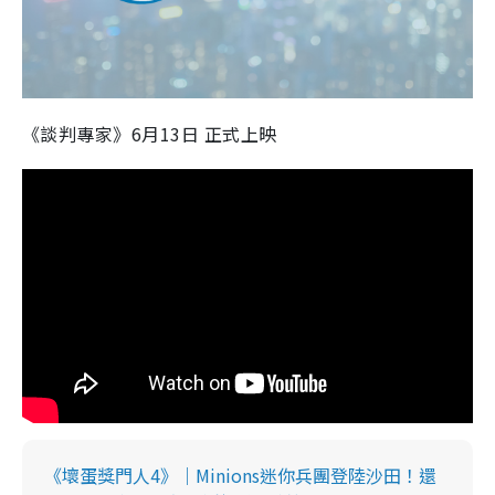
e
o
《談判專家》6月13日 正式上映
《壞蛋獎門人4》｜Minions迷你兵團登陸沙田！還