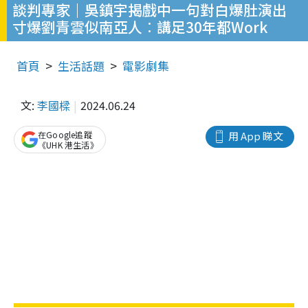
談判專家｜吳鎮宇揭戲中一句對白爆肚演出
寸爆劉青雲似南亞人︰講足30年都Work
首頁
生活話題
電影劇集
文:
李國樑
2024.06.24
在Google追蹤
用 App 睇文
《UHK 港生活》