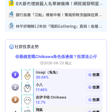
3
8大最冇禮貌藝人名單被瘋傳！網民揭發明星真面目 一致數臭呢位係無品天花板？
4
銀行高層「沉船」爆案中案！驚揭邪教洗腦操控賣淫被吞600萬 幕後黑手講多錯多
5
林芊妤親解12年前「殘廁Gathering」真相！高層解約一句話重創尊嚴至今拒返TVB