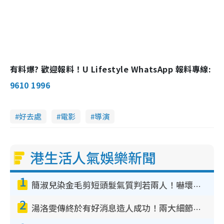
有料爆? 歡迎報料！U Lifestyle WhatsApp 報料專線:
9610 1996
好去處
電影
導演
港生活人氣娛樂新聞
1
簡淑兒染金毛剪短頭髮氣質判若兩人！嚇壞老公麥大力都認唔出：「你做咩事？」
2
湯洛雯傳終於有好消息造人成功！兩大細節曝孕味極濃惹猜測：大肚婆先會咁！