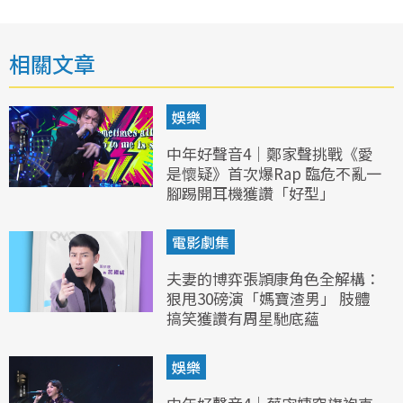
相關文章
娛樂
中年好聲音4｜鄭家聲挑戰《愛
是懷疑》首次爆Rap 臨危不亂一
腳踢開耳機獲讚「好型」
電影劇集
夫妻的博弈張頴康角色全解構：
狠甩30磅演「媽寶渣男」 肢體
搞笑獲讚有周星馳底蘊
娛樂