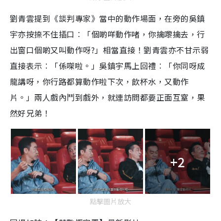
劉青雲提到《談判專家》當中的動作場面，在旁的吳鎮
宇亦按捺不住插口︰「個啲咩動作啫，你擒嚟擒去，行
出窗口個啲又叫動作呀?」相當直接！劉青雲亦不甘示弱
直接表示︰「係㗎啦。」吳鎮宇馬上回禮︰「你同呀成
龍講呀，你行路都算動作啦下次，飲杯水，又動作
片。」兩人戲內鬥到戲外，就連訪問都要正面互窒，果
然好兄弟！
+2
點擊圖片放大