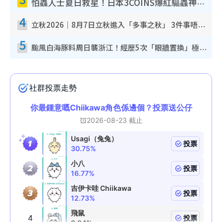
怕蟲人士夏日救星！日本3COINS爆紅驅蟲神器$45起 1招「全程免觸碰」輕鬆搞定小強
4
立秋2026｜8月7日立秋進入「多事之秋」 3件事唔做得！專家教6招開運 清枱頭／銀包納氣接好運
5
颱風白海豚料周日襲浙江！經歷5次「眼牆置換」極罕見 成登陸內地最長途颱風