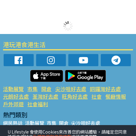
港玩港食港生活
活動展覽
市集
開倉
尖沙咀好去處
銅鑼灣好去處
元朗好去處
荃灣好去處
旺角好去處
社會
餐廳情報
戶外郊遊
社會福利
熱門類別
網民熱話
活動展覽
市集
開倉
尖沙咀好去處
銅鑼灣好去處
元朗好去處
荃灣好去處
旺角好去處
社會
U Lifestyle 會使用Cookies來改善您的網站體驗，請確定您同意