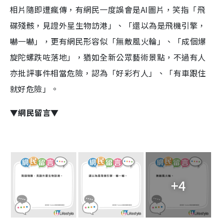
相片隨即遭瘋傳，有網民一度誤會是AI圖片，笑指「飛
碟殘骸，見證外星生物訪港」、「還以為是飛機引擎，
嚇一嚇」，更有網民形容似「無敵風火輪」、「成個爆
旋陀螺跌咗落地」，猶如全新公眾藝術景點，不過有人
亦批評事件相當危險，認為「好彩冇人」、「有車跟住
就好危險」。
▼網民留言▼
+4