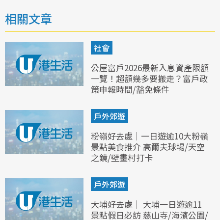
相關文章
社會
公屋富戶2026最新入息資產限額
一覽！超額幾多要搬走？富戶政
策申報時間/豁免條件
戶外郊遊
粉嶺好去處｜一日遊逾10大粉嶺
景點美食推介 高爾夫球場/天空
之鏡/壁畫村打卡
戶外郊遊
大埔好去處｜ 大埔一日遊逾11
景點假日必訪 慈山寺/海濱公園/