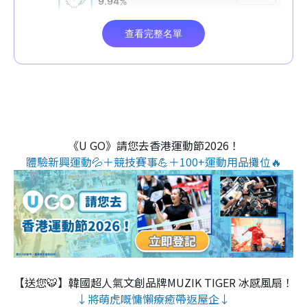
《U GO》請您去香港運動節2026！
體驗新興運動💦＋競技賽事💪＋100+運動用品攤位🔥
【送您🐯】韓國超人氣文創品牌MUZIK TIGER 冰感風扇！
↓將萌虎嘅慵懶療癒帶返屋企↓