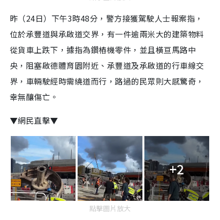
昨（24日）下午3時48分，警方接獲駕駛人士報案指，
位於承豐道與承啟道交界，有一件逾兩米大的建築物料
從貨車上跌下，據指為鑽樁機零件，並且橫亘馬路中
央，阻塞啟德體育園附近、承豐道及承啟道的行車線交
界，車輛駛經時需繞道而行，路過的民眾則大感驚奇，
幸無釀傷亡。
▼網民直擊▼
+2
點擊圖片放大