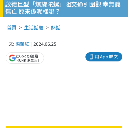
啟德巨型「爆旋陀螺」阻交通引圍觀 幸無釀
傷亡 原來係呢樣嘢？
首頁
生活話題
熱話
文:
溫藹紅
2024.06.25
在Google追蹤
用 App 睇文
《UHK 港生活》