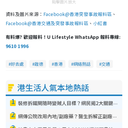
點擊圖片放大
資料及圖片來源：
Facebook@香港突發事故報料區
、
Facebook@香港交通及突發事故報料區
、
小紅書
有料爆? 歡迎報料！U Lifestyle WhatsApp 報料專線:
9610 1996
好去處
啟德
香港
網絡熱話
交通
港生活人氣本地熱話
1
裝修拆鐵閘隨時變賊人目標？網民揭2大關鍵用途：裝新式等於白裝？附新舊鐵閘分別
2
網傳公院改用內地/副廠藥？醫生拆解正副廠分別 揭4類人換藥隨時出事
3