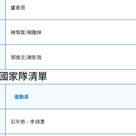
盧善恩
楊霈霖/楊雅婷
鄧俊文/謝影雪
國家隊清單
運動員
石宇奇、李詩灃