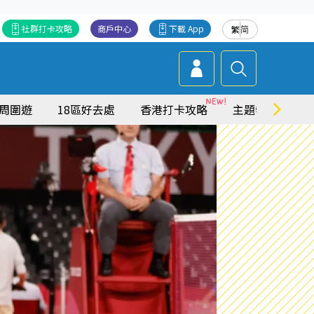
社群打卡攻略
商戶中心
下載 App
繁
简
周圍遊
18區好去處
香港打卡攻略
主題特集