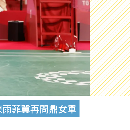
陳雨菲冀再問鼎女單