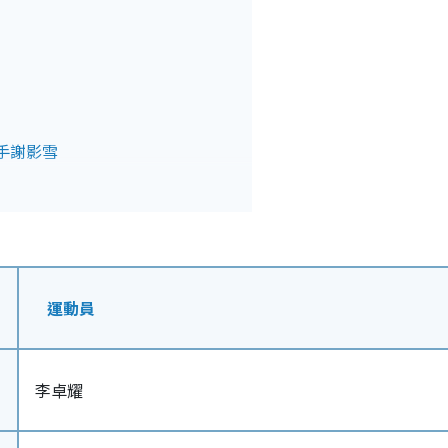
選手謝影雪
選手鄧俊文
手陳雨菲
資穎
單
姐」辛度
王、丹麥名將安賽龍
運動員
李卓耀