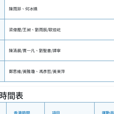
陳雨菲、何冰嬌
梁偉鏗/王昶、劉雨辰/歐烜屹
陳清晨/賈一凡、劉聖書/譚寧
鄭思維/黃雅瓊、馮彥哲/黃東萍
時間表
香港時間
項目
運動員