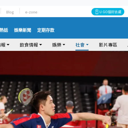
Blog
e-zone
U GO搵好去處
熱話
娛樂新聞
定期存款
情報
飲食情報
娛樂
社會
影片專區