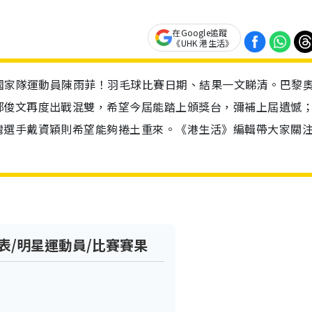
在Google追蹤
《UHK 港生活》
 國家隊運動員陳雨菲！羽毛球比賽日期、結果一文睇清。巴黎
鄧俊文再度出戰混雙，希望今屆能踏上頒獎台，彌補上屆遺憾；
灣選手戴資穎則希望能夠捲土重來。《港生活》編輯帶大家關
表/明星運動員/比賽賽果