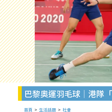
巴黎奧運羽毛球｜港隊「
首頁
生活話題
社會