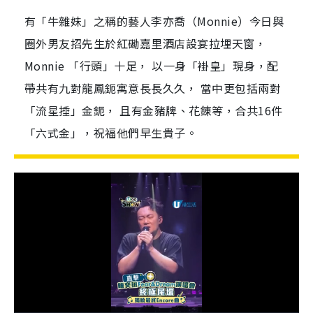
有「牛雜妹」之稱的藝人李亦喬（Monnie）今日與
圈外男友招先生於紅磡嘉里酒店設宴拉埋天窗，
Monnie 「行頭」十足， 以一身「褂皇」現身，配
帶共有九對龍鳳鈪寓意長長久久， 當中更包括兩對
「流星捶」金鈪， 且有金豬牌、花錬等，合共16件
「六式金」，祝福他們早生貴子。