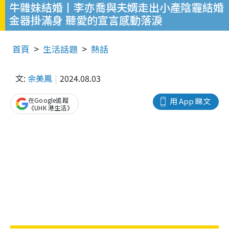
牛雜妹結婚丨李亦喬與夫婿走出小產陰霾結婚
金器掛滿身 聽愛的宣言感動落淚
首頁
生活話題
熱話
文:
余美鳳
2024.08.03
在Google追蹤
用 App 睇文
《UHK 港生活》