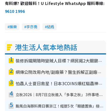
有料爆? 歡迎報料！U Lifestyle WhatsApp 報料專線:
9610 1996
娛樂
李亦喬
結婚
港生活人氣本地熱話
1
裝修拆鐵閘隨時變賊人目標？網民揭2大關鍵用途：裝新式等於白裝？附新舊鐵閘分別
2
網傳公院改用內地/副廠藥？醫生拆解正副廠分別 揭4類人換藥隨時出事
3
怕蟲人士夏日救星！日本3COINS爆紅驅蟲神器$45起 1招「全程免觸碰」輕鬆搞定小強
4
立秋2026｜8月7日立秋進入「多事之秋」 3件事唔做得！專家教6招開運 清枱頭／銀包納氣接好運
5
颱風白海豚料周日襲浙江！經歷5次「眼牆置換」極罕見 成登陸內地最長途颱風