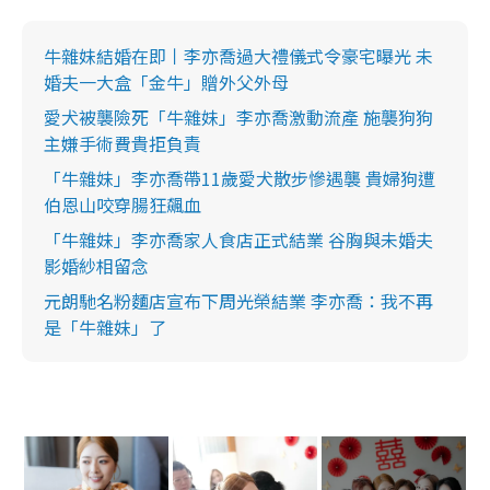
牛雜妹結婚在即丨李亦喬過大禮儀式令豪宅曝光 未
婚夫一大盒「金牛」贈外父外母
愛犬被襲險死「牛雜妹」李亦喬激動流產 施襲狗狗
主嫌手術費貴拒負責
「牛雜妹」李亦喬帶11歲愛犬散步慘遇襲 貴婦狗遭
伯恩山咬穿腸狂飆血
「牛雜妹」李亦喬家人食店正式結業 谷胸與未婚夫
影婚紗相留念
元朗馳名粉麵店宣布下周光榮結業 李亦喬：我不再
是「牛雜妹」了