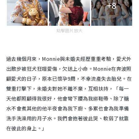
+8
點擊圖片放大
過去幾個月來，Monnie與未婚夫經歷重重考驗，愛犬外
出散步被狂犬狂噬愛傷，欠送上小命。Monnie在奔波照
顧愛犬的日子，原本已懷孕9周，不幸流產失去胎兒。在
雙重打擊下，未婚夫對她不離不棄，互相扶持，「每一
天他都照顧得我很好，他會彎下腰為我綁鞋帶、除了糖
水不會煮其他的他半夜會為我下廚、多累也會為我準備
洗手洗澡用的月子水。我們會抱著彼此哭、軟弱了就靠
在彼此的身上。」