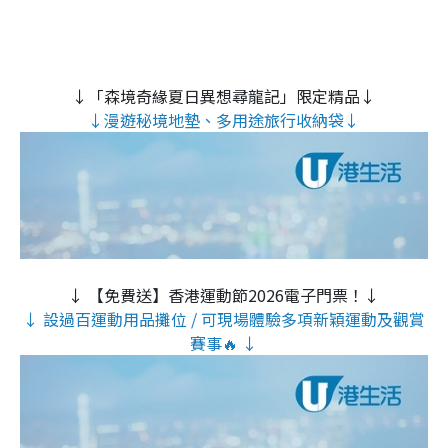
↓「森境奇緣夏日異想尋龍記」限定精品↓
↓漫遊秘境地墊、多用途旅行收納袋↓
↓ 【免費送】香港運動節2026電子門票！↓
↓ 設過百運動用品攤位 / 可現場體驗多項新穎運動及觀賞
賽事🔥 ↓