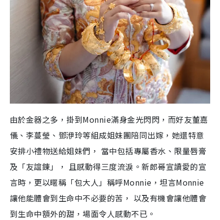
由於金器之多，掛到Monnie滿身金光閃閃，而好友董嘉
儀、李蔓瑩、鄧洢玲等組成姐妹團陪同出嫁，她還特意
安排小禮物送給姐妹們， 當中包括專屬香水、限量唇膏
及「友誼錬」， 且感動得三度流淚。新郎哥宣讀愛的宣
言時，更以暱稱「包大人」稱呼Monnie，坦言Monnie
讓他能體會到生命中不必要的苦， 以及有機會讓他體會
到生命中額外的甜，場面令人感動不已。