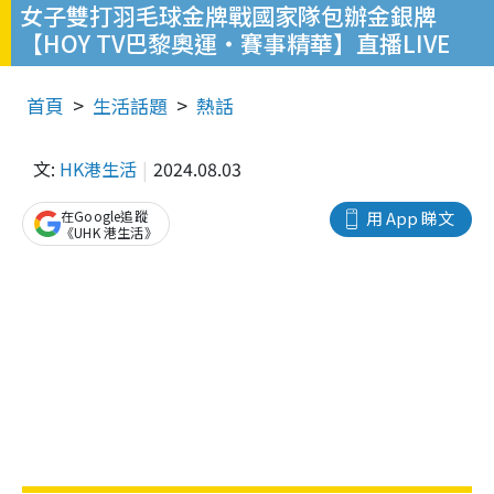
女子雙打羽毛球金牌戰國家隊包辦金銀牌
【HOY TV巴黎奧運・賽事精華】直播LIVE
首頁
生活話題
熱話
文:
HK港生活
2024.08.03
在Google追蹤
用 App 睇文
《UHK 港生活》