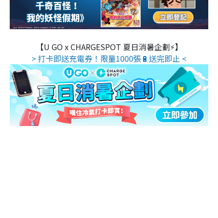
【U GO x CHARGESPOT 夏日消暑企劃⚡】
> 打卡即送充電券！限量1000張🔋送完即止 <