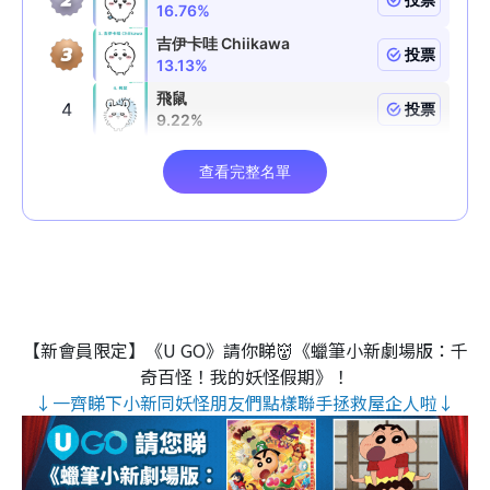
【新會員限定】《U GO》請你睇👹《蠟筆小新劇場版：千
奇百怪！我的妖怪假期》！
↓一齊睇下小新同妖怪朋友們點樣聯手拯救屋企人啦↓