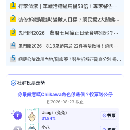
1
行李清潔｜車轆污糟過馬桶58倍！專家警告忌用酒精抹 教1招免污手除菌
2
裝修拆鐵閘隨時變賊人目標？網民揭2大關鍵用途：裝新式等於白裝？附新舊鐵閘分別
3
鬼門開2026｜農曆七月撞正日全食特別邪？專家警告切忌做一事！揭4大禁忌+2招保平安
4
鬼門開2026｜8.13鬼節禁忌 22件事唔做得！燒肉、刺身要少食？半夜勿吹口哨/打呢個電話
5
網傳公院改用內地/副廠藥？醫生拆解正副廠分別 揭4類人換藥隨時出事