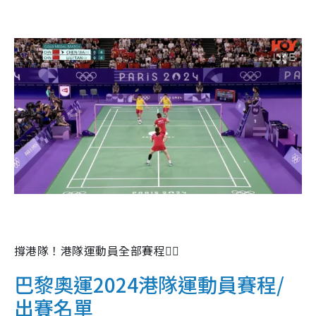
撐港隊！港隊運動員全部賽程👇🏽
巴黎奧運2024港隊運動員賽程/
出賽名單