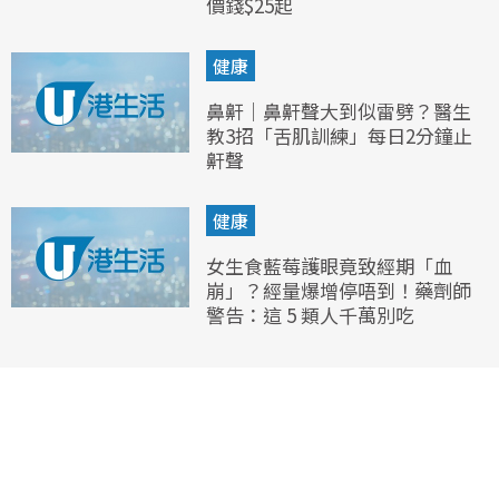
價錢$25起
健康
鼻鼾｜鼻鼾聲大到似雷劈？醫生
教3招「舌肌訓練」每日2分鐘止
鼾聲
健康
女生食藍莓護眼竟致經期「血
崩」？經量爆增停唔到！藥劑師
警告：這 5 類人千萬別吃