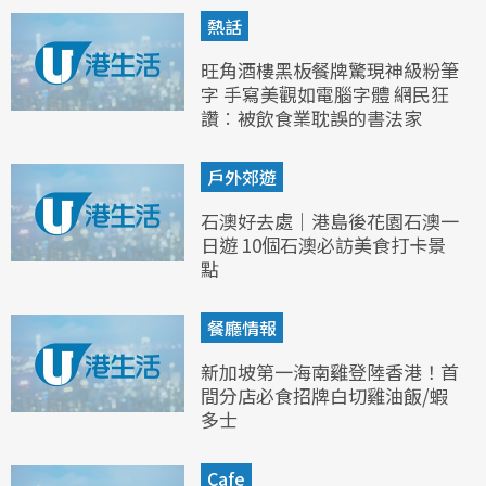
熱話
旺角酒樓黑板餐牌驚現神級粉筆
字 手寫美觀如電腦字體 網民狂
讚︰被飲食業耽誤的書法家
戶外郊遊
石澳好去處｜港島後花園石澳一
日遊 10個石澳必訪美食打卡景
點
餐廳情報
新加坡第一海南雞登陸香港！首
間分店必食招牌白切雞油飯/蝦
多士
Cafe