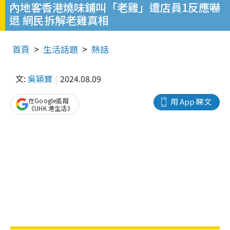
內地客香港燒味鋪叫「老雞」遭店員1反應嚇
退 網民拆解老雞真相
首頁
生活話題
熱話
文:
吳穎寶
2024.08.09
在Google追蹤
用 App 睇文
《UHK 港生活》