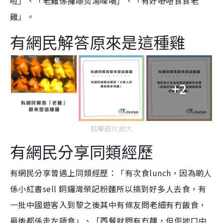
啦」、「老雞係攞嚟煲湯㗎喎」、「有好嘢唔食食老
雞」。
有網民解答原來是這種雞
+2
點擊圖片放大
有網民分享同類經歷
有網民分享曾遇上同類經歷：「
有次食lunch，因為啲人
係小紅書sell 銅鑼灣榮記粉麵所以搞到好多人去食，有
一批中國遊客入到黎之後其中有條友問老細有冇飯食，
最後都係走左唔食」、「西餐就問有冇麵，但佢地口中