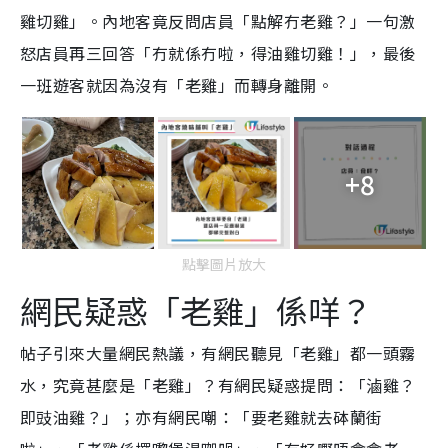
雞切雞」。內地客竟反問店員「點解冇老雞？」一句激
怒店員再三回答「冇就係冇啦，得油雞切雞！」，最後
一班遊客就因為沒有「老雞」而轉身離開。
+8
點擊圖片放大
網民疑惑「老雞」係咩？
帖子引來大量網民熱議，有網民聽見「老雞」都一頭霧
水，究竟甚麼是「老雞」？有網民疑惑提問：「
滷雞？
即豉油雞？」；
亦有網民嘲：「
要老雞就去砵蘭街