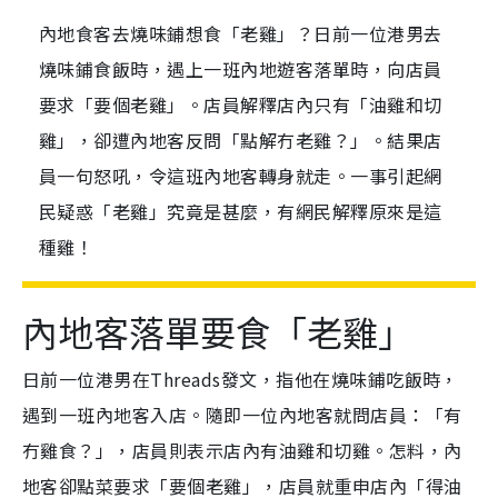
內地食客去燒味鋪想食「老雞」？日前一位港男去
燒味鋪食飯時，遇上一班內地遊客落單時，向店員
要求「要個老雞」。店員解釋店內只有「油雞和切
雞」，卻遭內地客反問「點解冇老雞？」。結果店
員一句怒吼，令這班內地客轉身就走。一事引起網
民疑惑「老雞」究竟是甚麼，有網民解釋原來是這
種雞！
內地客落單要食「老雞」
日前一位港男在Threads發文，指他在燒味鋪吃飯時，
遇到一班內地客入店。隨即一位
內地客就問店員：「有
冇雞食？」，店員則表示店內有油雞和切雞。怎料，內
地客卻點菜要求「要個老雞」，店員就重申店內「得油