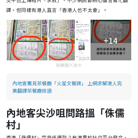
交平台上傳相片「求救」。不少網民都熱心留言幫忙翻
譯，但同樣有港人直言「香港人也不太會」。
+14
點擊圖片放大
內地客驚見茶餐廳「火星文餐牌」 上網求解港人完
美翻譯茶餐廳術語
內地客尖沙咀問路搵「侏儒
村」
香港「侏儒村」究竟係邊到？有港男於社交平台發文，