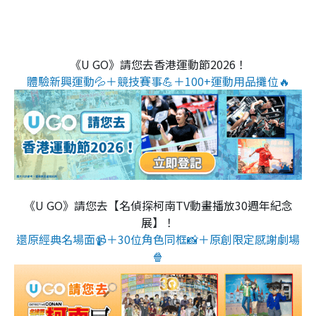
《U GO》請您去香港運動節2026！
體驗新興運動💦＋競技賽事💪＋100+運動用品攤位🔥
《U GO》請您去【名偵探柯南TV動畫播放30週年紀念
展】！
還原經典名場面📹＋30位角色同框📸＋原創限定感謝劇場
🍿