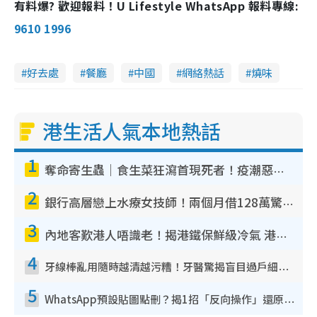
有料爆? 歡迎報料！U Lifestyle WhatsApp 報料專線:
9610 1996
好去處
餐廳
中國
網絡熱話
燒味
港生活人氣本地熱話
1
奪命寄生蟲｜食生菜狂瀉首現死者！疫潮惡化錄1.8萬宗病例 揭洗菜3大謬誤
2
銀行高層戀上水療女技師！兩個月借128萬驚覺「沉船」沉落火海 揭背後疑似邪教操控賣淫
3
內地客歎港人唔識老！揭港鐵保鮮級冷氣 港人求放過：咪投訴
4
牙線棒亂用隨時越清越污糟！牙醫驚揭盲目過戶細菌恐致蛀牙：呢種先係日常真保養
5
WhatsApp預設貼圖點刪？揭1招「反向操作」還原簡潔介面 附3步實測教學