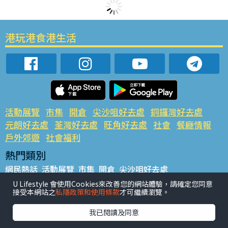
港玩港食港生活
活動展覽
市集
開倉
尖沙咀好去處
銅鑼灣好去處
元朗好去處
荃灣好去處
旺角好去處
社會
餐廳情報
戶外郊遊
社會福利
熱門類別
網民熱話
活動展覽
市集
開倉
尖沙咀好去處
銅鑼灣好去處
元朗好去處
荃灣好去處
旺角好去處
社會
U Lifestyle 會使用Cookies來改善您的網站體驗，請確定您同意
接受本網站之
私隱政策和使用條款
才可繼續瀏覽。
餐廳情報
戶外郊遊
熱門標籤
我已閱讀及同意
#UGO搵好去處
#人氣活動推介
#美食社群熱話