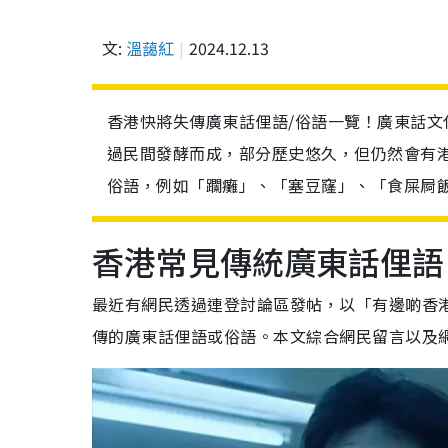
文:
溫藹紅
2024.12.13
香港快將失傳廣東話俚語/俗語一覽！廣東話
過民間發酵而成，部分歷史悠久，但仍然會有港
俗語，例如「躝癱」、「塞豆窿」、「食屎屙飯
香港常見傳統廣東話俚語
最近有網民透過連登討論區發帖，以「有邊啲香
傳的廣東話俚語或俗語。本文綜合網民留言以及