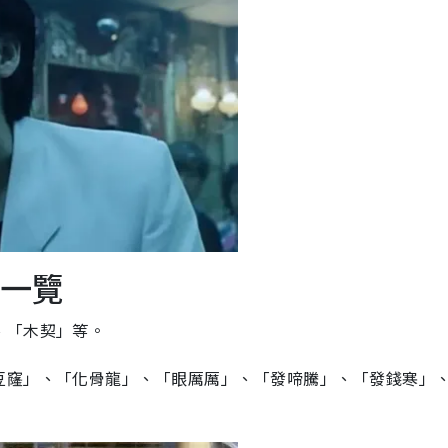
語一覽
、「木契」等。
豆窿」、「化骨龍」、「眼厲厲」、「發啼騰」、「發錢寒」