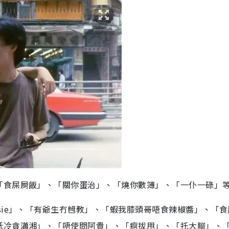
「食屎屙飯」、「關你蛋治」、「燒你數簿」、「一仆一碌」
sie」、「有爺生冇乸教」、「蝦我膝頭哥唔食辣椒醬」、「食
抵冷貪瀟湘」、「唔使問阿貴」、「痾拔甩」、「托大腳」、