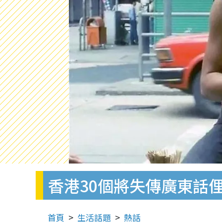
香港30個將失傳廣東話俚
首頁
生活話題
熱話