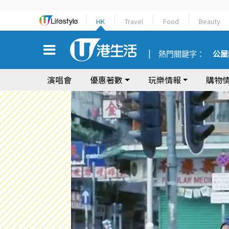
HK
Travel
Food
Beauty
熱門關鍵字：
公屋
演唱會
優惠著數
玩樂情報
購物