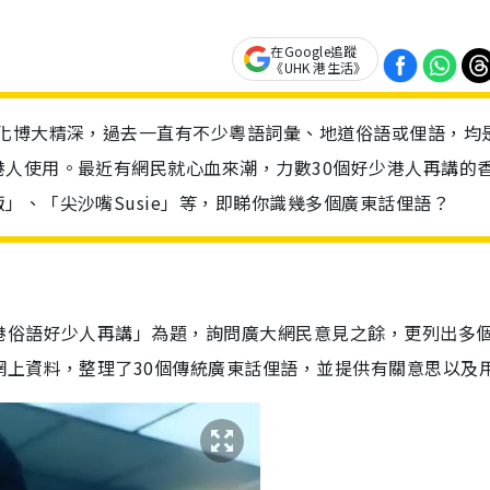
在Google追蹤
《UHK 港生活》
文化博大精深，過去一直有不少粵語詞彙、地道俗語或俚語，均
人使用。最近有網民就心血來潮，力數30個好少港人再講的
」、「尖沙嘴Susie」等，即睇你識幾多個廣東話俚語？
港俗語好少人再講」為題，詢問廣大網民意見之餘，更列出多
網上資料，整理了30個傳統廣東話俚語，並提供有關意思以及