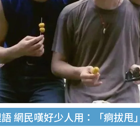
語 網民嘆好少人用：「痾拔甩」