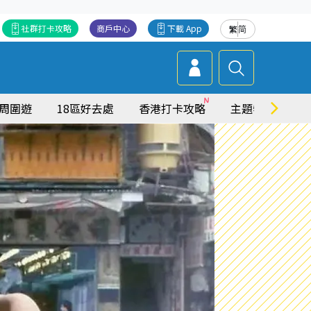
社群打卡攻略
商戶中心
下載 App
繁
简
周圍遊
18區好去處
香港打卡攻略
主題特集