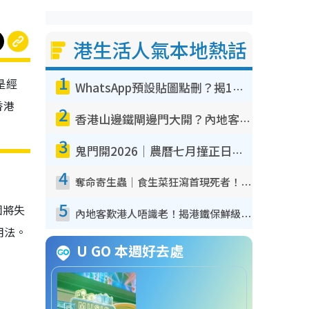
港生活人氣本地熱話
1
是經
WhatsApp預設貼圖點刪？揭1招「反向操作」還原簡潔介面 附3步實測教學
香港
2
香港山邊鐵閘邊門大開？內地客困惑意義何在！網民神回覆：呢種叫法理性防禦
3
鬼門開2026｜農曆七月撞正日全食特別邪？專家警告切忌做一事！揭4大禁忌+2招保平安
4
奪命寄生蟲｜食生菜狂瀉首現死者！疫潮惡化錄1.8萬宗病例 揭洗菜3大謬誤
5
個將失
內地客歎港人唔識老！揭港鐵保鮮級冷氣 港人求放過：咪投訴
用法。
U GO 本週好去處