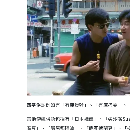
四字俗語例如有「冇厘貴幹」、「冇厘搭霎」、
其他傳統俗語包括有「日本娃娃」、「尖沙嘴Su
着豆」、「屙尿都隔渣」、「飽死荷蘭豆」、「