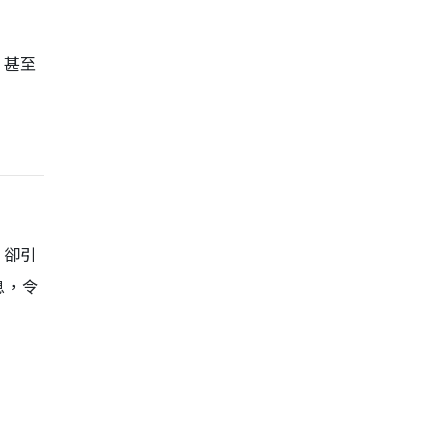
，甚至
，卻引
息，令