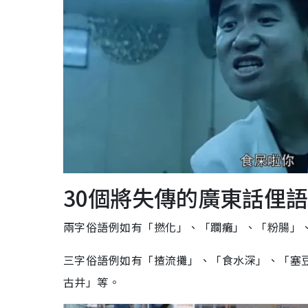
30個將失傳的廣東話俚
兩字俗語例如有「撚化」、「躝癱」、「粉腸」
三字俗語例如有「揸流攤」、「食水深」、「塞
古井」等。