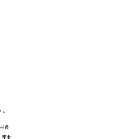
等。
屎食
「埋街