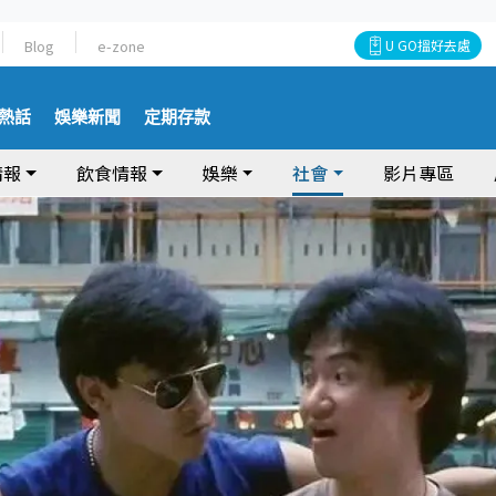
Blog
e-zone
U GO搵好去處
熱話
娛樂新聞
定期存款
情報
飲食情報
娛樂
社會
影片專區