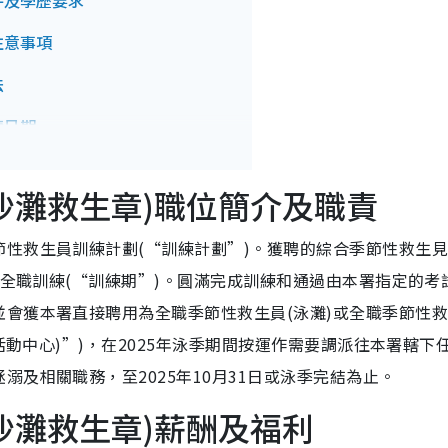
件及學歷要求
注意事項
法
請日期
詢方法
沙灘救生章)職位簡介及職責
性救生員訓練計劃(“訓練計劃”)。獲聘的綜合季節性救生
的全職訓練(“訓練期”)。圓滿完成訓練和通過由本署指定的考
會獲本署直接聘用為全職季節性救生員(泳灘)或全職季節性
活動中心)”)，在2025年泳季期間按運作需要調派往本署轄下
及相關職務，至2025年10月31日或泳季完結為止。
沙灘救生章)薪酬及福利