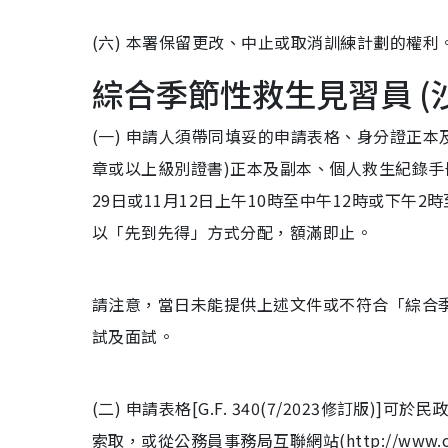
(六) 本署保留更改、中止或取消訓練計劃的權利
綜合季節性救生見習員 (
(一) 申請人須帶同填妥的申請表格、身分證正
章或以上級別證書)正本及副本、個人救生紀錄手冊
29日或11月12日上午10時至中午12時或下午
以「先到先得」方式分配，額滿即止。
請注意，當日未能提供上述文件或不符合「綜合
試及面試。
(二) 申請表格[G.F. 340(7/2023修訂
索取，或從公務員事務局互聯網站(http://www.cs