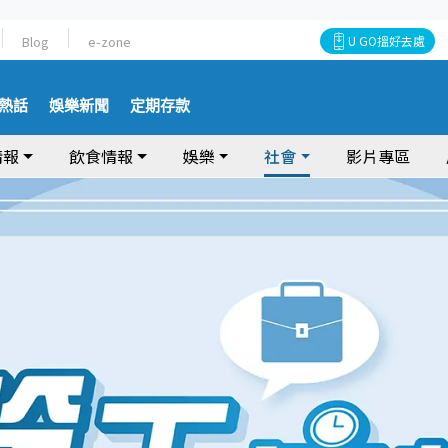
Blog
e-zone
U GO搵好去處
熱話
娛樂新聞
定期存款
情報
飲食情報
娛樂
社會
影片專區