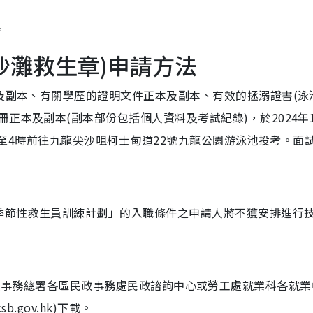
。
沙灘救生章)申請方法
本及副本、有關學歷的證明文件正本及副本、有效的拯溺證書(泳
正本及副本(副本部份包括個人資料及考試紀錄)，於2024年
2時至4時前往九龍尖沙咀柯士甸道22號九龍公園游泳池投考。面
季節性救生員訓練計劃」的入職條件之申請人將不獲安排進行
版)]可於民政事務總署各區民政事務處民政諮詢中心或勞工處就業科各就
b.gov.hk)下載。