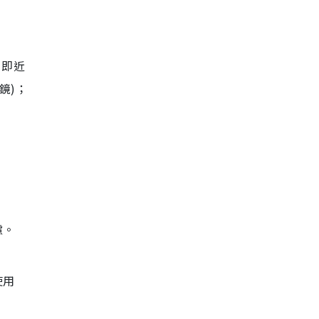
，即近
鏡)；
慮。
使用