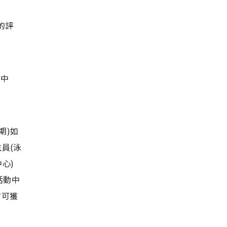
的評
動中
期)如
員(泳
心)
活動中
方可獲