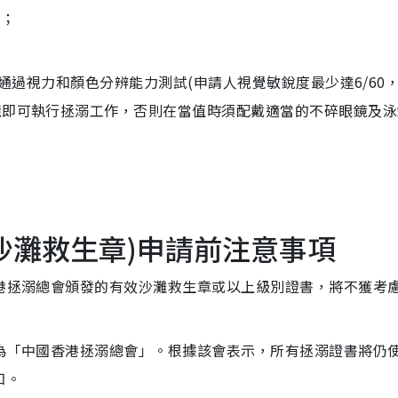
歷；
下通過視力和顏色分辨能力測試(申請人視覺敏銳度最少達6/60
鏡即可執行拯溺工作，否則在當值時須配戴適當的不碎眼鏡及泳
沙灘救生章)申請前注意事項
香港拯溺總會頒發的有效沙灘救生章或以上級別證書，將不獲考
名為「中國香港拯溺總會」。根據該會表示，所有拯溺證書將仍
知。