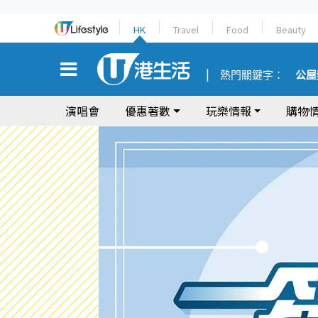
HK
Travel
Food
Beauty
熱門關鍵字：
公屋
演唱會
優惠著數
玩樂情報
購物