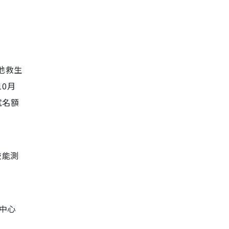
池救生
10月
試名額
技能測
業中心