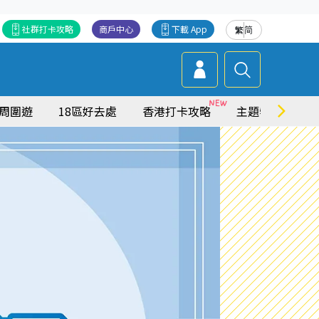
社群打卡攻略
商戶中心
下載 App
繁
简
周圍遊
18區好去處
香港打卡攻略
主題特集