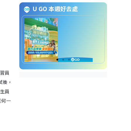
綜合季節性救生見習員 (沙灘救生
U GO 本週好去處
章)申請方法
綜合季節性救生見習員 (沙灘救生
章)截止申請日期
綜合季節性救生見習員 (沙灘救生
章)招聘查詢方法
見習員
試後，
救生員
任何一