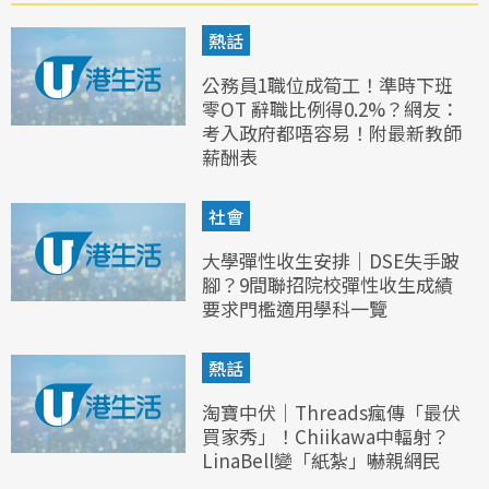
熱話
公務員1職位成筍工！準時下班
零OT 辭職比例得0.2%？網友：
考入政府都唔容易！附最新教師
薪酬表
社會
大學彈性收生安排｜DSE失手跛
腳？9間聯招院校彈性收生成績
要求門檻適用學科一覽
熱話
淘寶中伏｜Threads瘋傳「最伏
買家秀」！Chiikawa中輻射？
LinaBell變「紙紮」嚇親網民