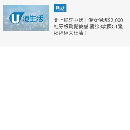
熱話
北上睇牙中伏｜港女深圳$2,000
杜牙根驚覺被騙 覆診3次照CT驚
揭神經未杜清！