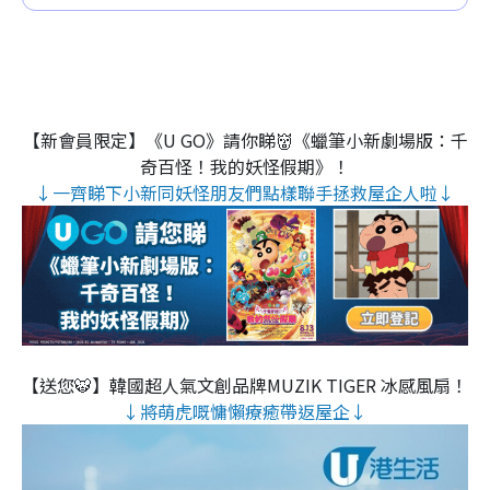
【新會員限定】《U GO》請你睇👹《蠟筆小新劇場版：千
奇百怪！我的妖怪假期》！
↓一齊睇下小新同妖怪朋友們點樣聯手拯救屋企人啦↓
【送您🐯】韓國超人氣文創品牌MUZIK TIGER 冰感風扇！
↓將萌虎嘅慵懶療癒帶返屋企↓