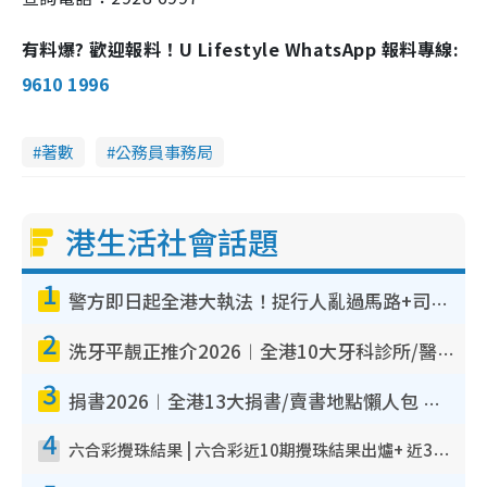
有料爆? 歡迎報料！U Lifestyle WhatsApp 報料專線:
9610 1996
著數
公務員事務局
港生活社會話題
1
警方即日起全港大執法！捉行人亂過馬路+司機不專注駕駛！亂過馬路罰$2000
2
洗牙平靚正推介2026︱全港10大牙科診所/醫院懶人包 夜診至8點/鎮靜潔牙/醫療券適用
3
捐書2026︱全港13大捐書/賣書地點懶人包 二手課本最高$150＋舊書換免費咖啡/戲票
4
六合彩攪珠結果 | 六合彩近10期攪珠結果出爐+ 近30期最旺熱門中獎號碼