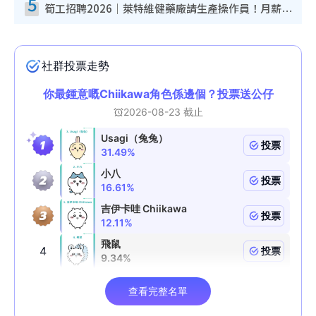
5
筍工招聘2026｜萊特維健藥廠請生產操作員！月薪高達$1.7萬 冷氣廠房/五天工作/保證雙糧