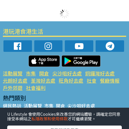
港玩港食港生活
活動展覽
市集
開倉
尖沙咀好去處
銅鑼灣好去處
元朗好去處
荃灣好去處
旺角好去處
社會
餐廳情報
戶外郊遊
社會福利
熱門類別
網民熱話
活動展覽
市集
開倉
尖沙咀好去處
銅鑼灣好去處
元朗好去處
荃灣好去處
旺角好去處
社會
U Lifestyle 會使用Cookies來改善您的網站體驗，請確定您同意
接受本網站之
私隱政策和使用條款
才可繼續瀏覽。
餐廳情報
戶外郊遊