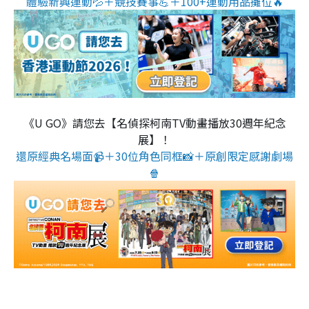
體驗新興運動💦＋競技賽事💪＋100+運動用品攤位🔥
《U GO》請您去【名偵探柯南TV動畫播放30週年紀念
展】！
還原經典名場面📹＋30位角色同框📸＋原創限定感謝劇場
🍿