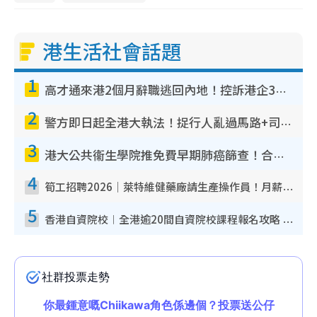
港生活社會話題
1
高才通來港2個月辭職逃回內地！控訴港企3宗罪 歎微管理極窒息
2
警方即日起全港大執法！捉行人亂過馬路+司機不專注駕駛！亂過馬路罰$2000
3
港大公共衞生學院推免費早期肺癌篩查！合資格人士將獲全額資助定期血液化驗／電腦斷層掃描／風險評估
4
筍工招聘2026｜萊特維健藥廠請生產操作員！月薪高達$1.7萬 冷氣廠房/五天工作/保證雙糧
5
香港自資院校︱全港逾20間自資院校課程報名攻略 留位費可退/申請日期/報名連結