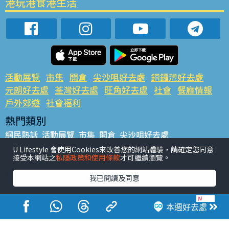
港玩港食港生活
活動展覽
市集
開倉
尖沙咀好去處
銅鑼灣好去處
元朗好去處
荃灣好去處
旺角好去處
社會
餐廳情報
戶外郊遊
社會福利
熱門類別
網民熱話
活動展覽
市集
開倉
尖沙咀好去處
銅鑼灣好去處
元朗好去處
荃灣好去處
旺角好去處
社會
U Lifestyle 會使用Cookies來改善您的網站體驗，請確定您同意
接受本網站之
私隱政策和使用條款
才可繼續瀏覽。
餐廳情報
戶外郊遊
熱門標籤
我已閱讀及同意
#UGO搵好去處
#人氣活動推介
#美食社群熱話
#親子玩樂好去處
#ULifestyle應用程式
#限時搶
本週好去處
#UJetso禮物放送
#ULifestyle商戶中心
#著數
#網絡熱話