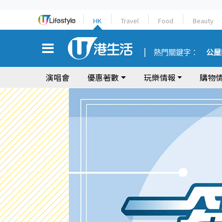
HK
Travel
Food
Beauty
熱門關鍵字：
公屋
演唱會
優惠著數
玩樂情報
購物