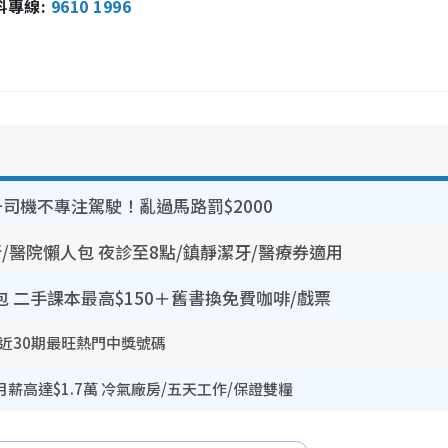
報料專線:
9610 1996
司機不專注駕駛！亂過馬路罰$2000
所/醫院懶人包 夜診至8點/鎮靜潔牙/醫療券適用
包 二手課本最高$150＋舊書換免費咖啡/戲票
 近30期最旺熱門中獎號碼
薪高達$1.7萬 冷氣廠房/五天工作/保證雙糧