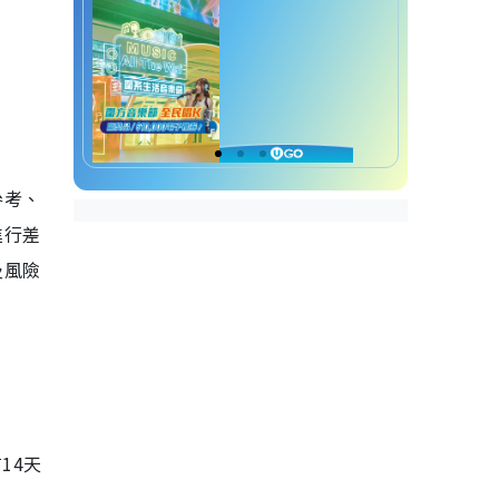
參考、
進行差
及風險
14天