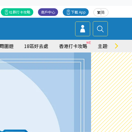
社群打卡攻略
商戶中心
下載 App
繁
简
周圍遊
18區好去處
香港打卡攻略
主題特集