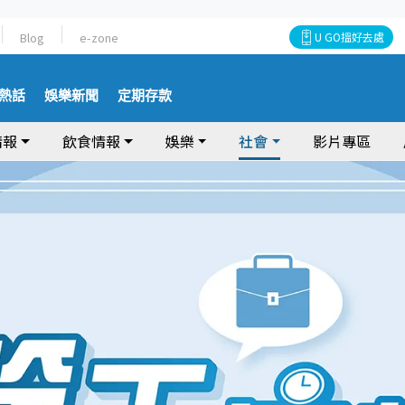
Blog
e-zone
U GO搵好去處
熱話
娛樂新聞
定期存款
情報
飲食情報
娛樂
社會
影片專區