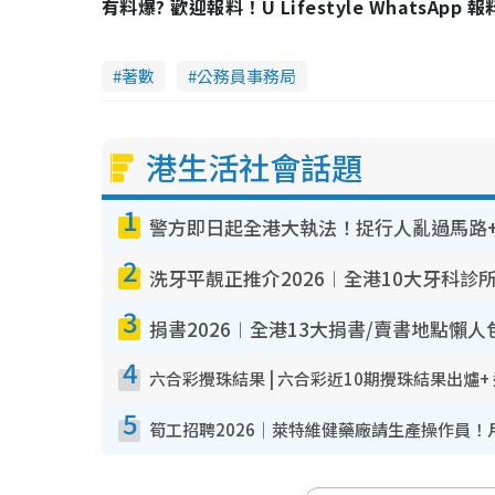
有料爆? 歡迎報料！U Lifestyle WhatsApp 
著數
公務員事務局
港生活社會話題
1
警方即日起全港大執法！捉行人亂過馬路+
2
洗牙平靚正推介2026︱全港10大牙科診
3
捐書2026︱全港13大捐書/賣書地點懶人
4
六合彩攪珠結果 | 六合彩近10期攪珠結果出爐+
5
筍工招聘2026｜萊特維健藥廠請生產操作員！月