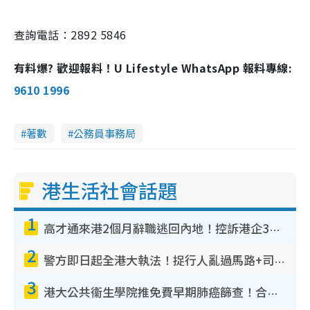
查詢電話：2892 5846
有料爆? 歡迎報料！U Lifestyle WhatsApp 報料專線:
9610 1996
著數
公務員事務局
港生活社會話題
1
高才通來港2個月辭職逃回內地！控訴港企3宗罪 歎微管理極窒息
2
警方即日起全港大執法！捉行人亂過馬路+司機不專注駕駛！亂過馬路罰$2000
3
港大公共衞生學院推免費早期肺癌篩查！合資格人士將獲全額資助定期血液化驗／電腦斷層掃描／風險評估