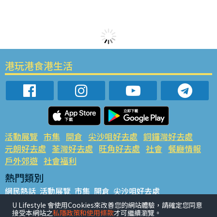
港玩港食港生活
活動展覽
市集
開倉
尖沙咀好去處
銅鑼灣好去處
元朗好去處
荃灣好去處
旺角好去處
社會
餐廳情報
戶外郊遊
社會福利
熱門類別
網民熱話
活動展覽
市集
開倉
尖沙咀好去處
銅鑼灣好去處
元朗好去處
荃灣好去處
旺角好去處
社會
U Lifestyle 會使用Cookies來改善您的網站體驗，請確定您同意
接受本網站之
私隱政策和使用條款
才可繼續瀏覽。
餐廳情報
戶外郊遊