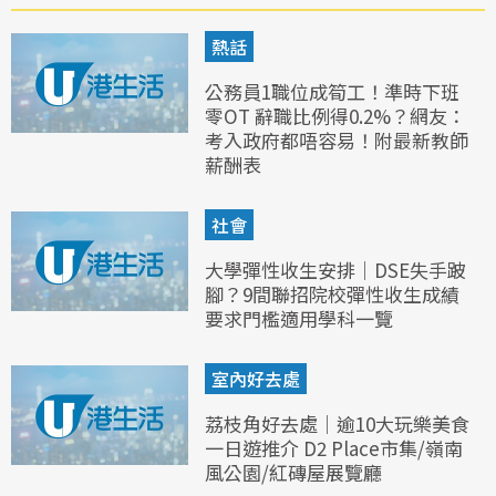
熱話
公務員1職位成筍工！準時下班
零OT 辭職比例得0.2%？網友：
考入政府都唔容易！附最新教師
薪酬表
社會
大學彈性收生安排｜DSE失手跛
腳？9間聯招院校彈性收生成績
要求門檻適用學科一覽
室內好去處
荔枝角好去處｜逾10大玩樂美食
一日遊推介 D2 Place市集/嶺南
風公園/紅磚屋展覽廳