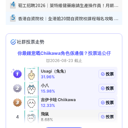
4
筍工招聘2026｜萊特維健藥廠請生產操作員！月薪高達$1.7萬 冷氣廠房/五天工作/保證雙糧
5
香港自資院校︱全港逾20間自資院校課程報名攻略 留位費可退/申請日期/報名連結