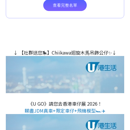
↓ 【社群送您🎠】Chiikawa迴旋木⾺吊飾公仔✨↓
《U GO》請您去香港車仔展 2026！
睇盡JDM真車+限定車仔+飛機模型🏎️✈️