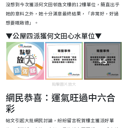
沒想到今次獲派何文田邨逸文樓的12樓單位，簡直出乎
她的意料之外，她十分滿意最終結果，「非常好，好過
想要嘅啟德」。
▼公屋四派獲何文田心水單位▼
+5
點擊圖片放大
網民恭喜：運氣旺過中六合
彩
帖文引起大批網民討論，紛紛留言祝賀樓主獲派好單