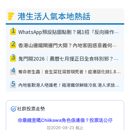
港生活人氣本地熱話
1
WhatsApp預設貼圖點刪？揭1招「反向操作」還原簡潔介面 附3步實測教學
2
香港山邊鐵閘邊門大開？內地客困惑意義何在！網民神回覆：呢種叫法理性防禦
3
鬼門開2026｜農曆七月撞正日全食特別邪？專家警告切忌做一事！揭4大禁忌+2招保平安
4
奪命寄生蟲｜食生菜狂瀉首現死者！疫潮惡化錄1.8萬宗病例 揭洗菜3大謬誤
5
內地客歎港人唔識老！揭港鐵保鮮級冷氣 港人求放過：咪投訴