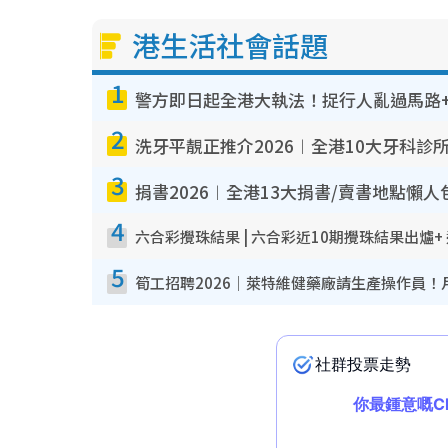
港生活社會話題
1
警方即日起全港大執法！捉行人亂過馬路+
2
洗牙平靚正推介2026︱全港10大牙科診
3
捐書2026︱全港13大捐書/賣書地點懶人
4
六合彩攪珠結果 | 六合彩近10期攪珠結果出爐+
5
筍工招聘2026｜萊特維健藥廠請生產操作員！月