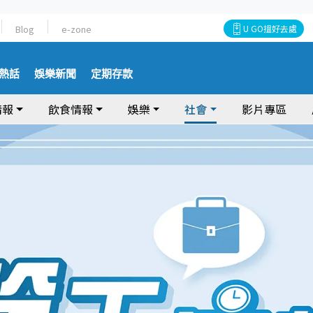
Blog
e-zone
U GO搵好去處
熱話
娛樂新聞
定期存款
情報
飲食情報
娛樂
社會
影片專區