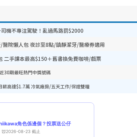
司機不專注駕駛！亂過馬路罰$2000
所/醫院懶人包 夜診至8點/鎮靜潔牙/醫療券適用
包 二手課本最高$150＋舊書換免費咖啡/戲票
 近30期最旺熱門中獎號碼
薪高達$1.7萬 冷氣廠房/五天工作/保證雙糧