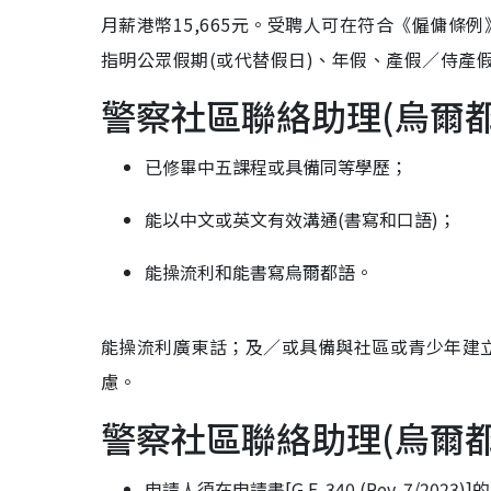
月薪港幣15,665元。受聘人可在符合《僱傭
指明公眾假期(或代替假日)、年假、產假／侍產
警察社區聯絡助理(烏爾
已修畢中五課程或具備同等學歷；
能以中文或英文有效溝通(書寫和口語)；
能操流利和能書寫烏爾都語。
能操流利廣東話；及／或具備與社區或青少年建
慮。
警察社區聯絡助理(烏爾
申請人須在申請書[G.F. 340 (Rev. 7