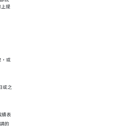
書上提
取，或
6日或之
成績表
申請的