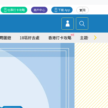
社群打卡攻略
商戶中心
下載 App
繁
简
周圍遊
18區好去處
香港打卡攻略
主題特集