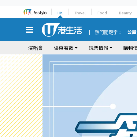
HK
Travel
Food
Beauty
熱門關鍵字：
公屋
演唱會
優惠著數
玩樂情報
購物