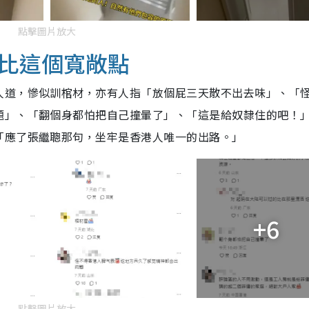
點擊圖片放大
比這個寬敞點
人道，慘似訓棺材，亦有人指「放個屁三天散不出去味」、「
題」、「翻個身都怕把自己撞暈了」、「這是給奴隸住的吧！
「應了張繼聰那句，坐牢是香港人唯一的出路。」
+6
點擊圖片放大