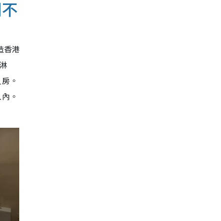
鬧不
造香港
淋
人房。
入內。