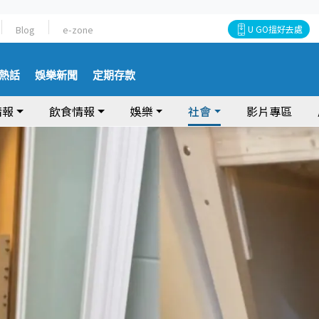
Blog
e-zone
U GO搵好去處
熱話
娛樂新聞
定期存款
情報
飲食情報
娛樂
社會
影片專區