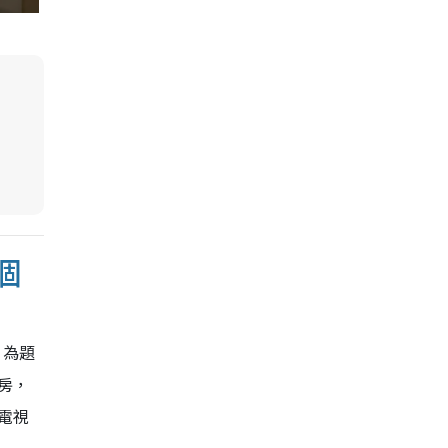
個
」為題
房，
電視