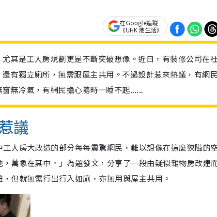
在Google追蹤
《UHK 港生活》
，尤其是工人房規劃更是不斷突破想像。近日，有裝修公司在
，還有獨立廁所，無需跟屋主共用。不過設計惹來熱議，有網
冷氣，有網民擔心隨時一睡不起......
惹議
中工人房大改造的部分每每震驚網民，難以想像在這麼狹隘的
地，萬象在其中。」為題發文，分享了一段由疑似雜物房改建
離，但就無需行出行入如廁，亦無用與屋主共用。