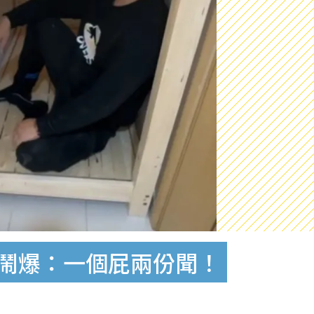
民鬧爆：一個屁兩份聞！