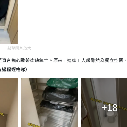
點擊圖片放大
更直言擔心睡著後缺氧亡。原來，這家工人房雖然為獨立空間
造過程逐格睇）
+18