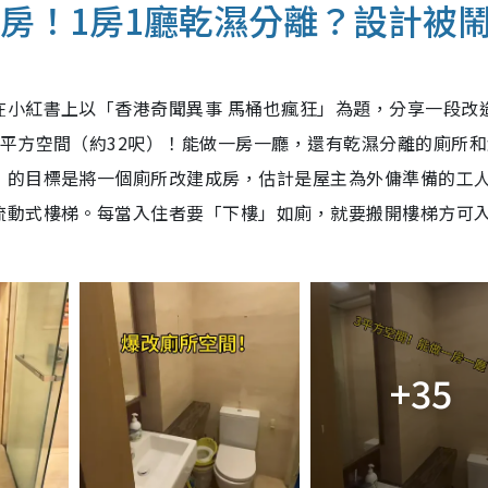
人房！1房1廳乾濕分離？設計被
在小紅書上以「香港奇聞異事 馬桶也瘋狂」為題，分享一段改
平方空間（約32呎）！能做一房一廳，還有乾濕分離的廁所和
」的目標是將一個廁所改建成房，估計是屋主為外傭準備的工
流動式樓梯。每當入住者要「下樓」如廁，就要搬開樓梯方可
+35