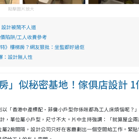
點擊圖片放大
？設計被鬧不人道
報價陷阱/工人收費參考
特》樓梯房？網友狠批：坐監都好過佢
爆：設計無人性
房」似秘密基地！傢俱店設計 1
則以「香港中產標配·菲傭小戶型你係咪都為工人床煩惱呢？
設計，單位屬小戶型，尺寸不大。片中主持強調：「就算屋企兩
位屬2房間隔，設計公司只好在客廳劃出一個空間給工作。緊貼