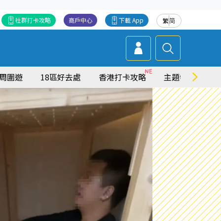
社群打卡攻略
商戶中心
下載 App
繁
简
周圍遊
18區好去處
香港打卡攻略
主題特集