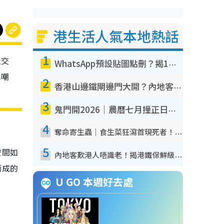
港生活人氣本地熱話
1
社交
WhatsApp預設貼圖點刪？揭1招「反向操作」還原簡潔介面 附3步實測教學
民嘲
2
香港山邊鐵閘邊門大開？內地客困惑意義何在！網民神回覆：呢種叫法理性防禦
3
鬼門開2026｜農曆七月撞正日全食特別邪？專家警告切忌做一事！揭4大禁忌+2招保平安
4
奪命寄生蟲｜食生菜狂瀉首現死者！疫潮惡化錄1.8萬宗病例 揭洗菜3大謬誤
5
空間如
內地客歎港人唔識老！揭港鐵保鮮級冷氣 港人求放過：咪投訴
而成的
U GO 本週好去處