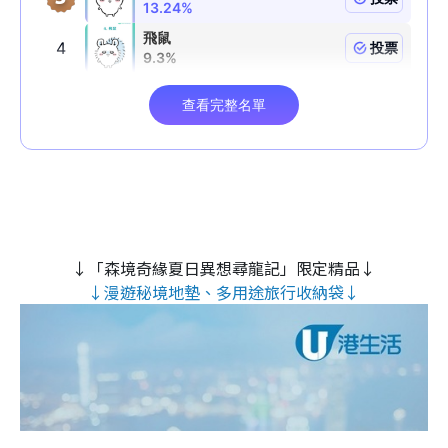
↓「森境奇緣夏日異想尋龍記」限定精品↓
↓漫遊秘境地墊、多用途旅行收納袋↓