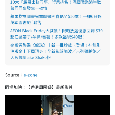
10大「最易出軌同事」行業排名！呢個職業過半數
曾同同事發生一夜情
蘋果樹屋圖書兒童圖書開倉低至$10本！一連6日過
萬本圖書6折發售
AEON Black Friday大減價！限時放題優惠回歸 $39
起任裝帶子/羊扒/番薯！多款福袋$49起！
麥當勞聯乘《龍珠》｜新一批珍藏卡登場！神龍別
注版金卡下周現身！全新紫薯脆波／吉列雞腿飽／
大阪燒Shake Shake粉
Source：
e-zone
同場加映：【香港周圍遊】最新影片