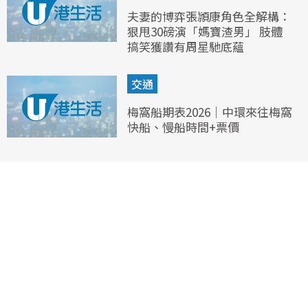
夫妻的博弈張頴康角色全解構：
狠甩30磅演「媽寶渣男」 肢體
搞笑獲讚有周星馳底蘊
交通
梅窩船期表2026｜中環來往梅窩
快船、慢船時間+票價