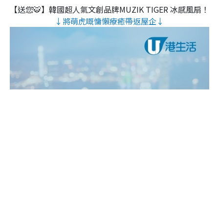
【送您🐯】韓國超人氣文創品牌MUZIK TIGER 冰感風扇！
↓將萌虎嘅慵懶療癒帶返屋企↓