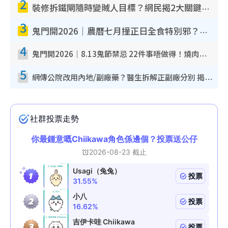
2
裝修拆鐵閘隨時變賊人目標？網民揭2大關鍵用途：裝新式等於白裝？附新舊鐵閘分別
m
3
e
鬼門開2026｜農曆七月撞正日全食特別邪？專家警告切忌做一事！揭4大禁忌+2招保平安
4
鬼門開2026｜8.13鬼節禁忌 22件事唔做得！燒肉、刺身要少食？半夜勿吹口哨/打呢個電話
5
網傳公院改用內地/副廠藥？醫生拆解正副廠分別 揭4類人換藥隨時出事