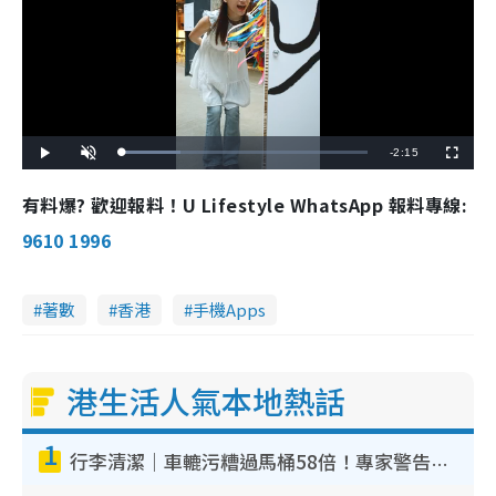
R
-
2:15
L
P
U
F
o
l
n
u
a
a
m
l
e
d
y
u
l
有料爆? 歡迎報料！U Lifestyle WhatsApp 報料專線:
e
t
s
d
e
c
m
:
r
9610 1996
2
e
4
e
a
.
n
0
0
i
%
著數
香港
手機Apps
n
i
港生活人氣本地熱話
n
g
1
T
行李清潔｜車轆污糟過馬桶58倍！專家警告忌用酒精抹 教1招免污手除菌
i