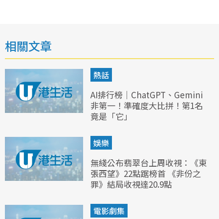
相關文章
熱話
AI排行榜｜ChatGPT、Gemini
非第一！準確度大比拼！第1名
竟是「它」
娛樂
無綫公布翡翠台上周收視：《東
張西望》22點踞榜首 《非份之
罪》結局收視達20.9點
電影劇集