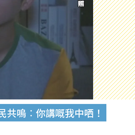
網民共嗚︰你講嘅我中哂！