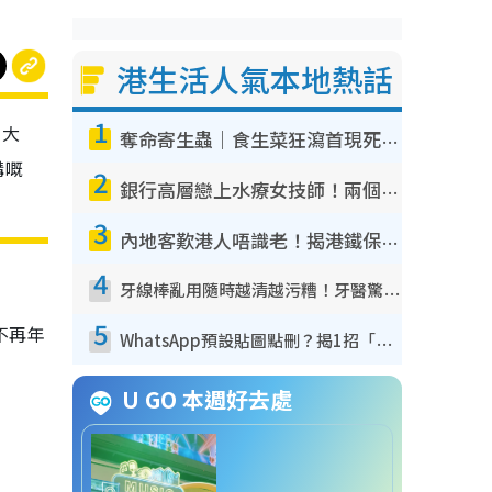
港生活人氣本地熱話
1
，大
奪命寄生蟲｜食生菜狂瀉首現死者！疫潮惡化錄1.8萬宗病例 揭洗菜3大謬誤
講嘅
2
銀行高層戀上水療女技師！兩個月借128萬驚覺「沉船」沉落火海 揭背後疑似邪教操控賣淫
3
內地客歎港人唔識老！揭港鐵保鮮級冷氣 港人求放過：咪投訴
4
牙線棒亂用隨時越清越污糟！牙醫驚揭盲目過戶細菌恐致蛀牙：呢種先係日常真保養
5
不再年
WhatsApp預設貼圖點刪？揭1招「反向操作」還原簡潔介面 附3步實測教學
U GO 本週好去處