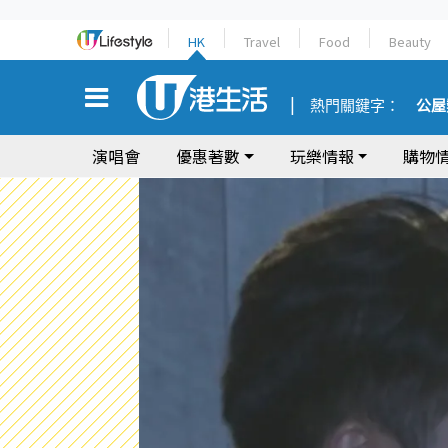
HK
Travel
Food
Beauty
熱門關鍵字：
公屋
演唱會
優惠著數
玩樂情報
購物