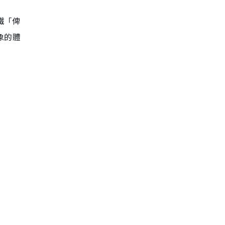
鐵「俾
象的體