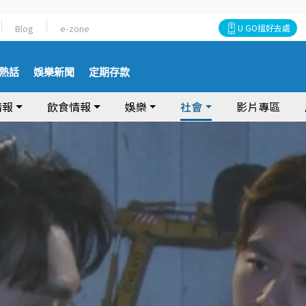
Blog
e-zone
U GO搵好去處
熱話
娛樂新聞
定期存款
情報
飲食情報
娛樂
社會
影片專區