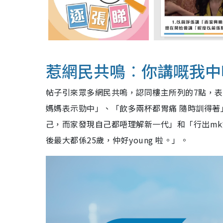
惹網民共鳴︰你講嘅我中
帖子引來眾多網民共嗚，認同樓主所列的7點，表
媽媽表示勁中」、「飲多兩杯都胃痛 隨時訓得著
己，而家發現自己都唔理解新一代」和「行出mk
後最大都係25歲，仲好young 啦。」。