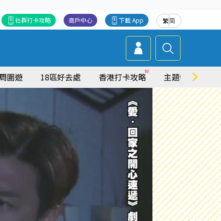
社群打卡攻略
商戶中心
下載 App
繁
简
周圍遊
18區好去處
香港打卡攻略
主題特集