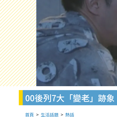
00後列7大「變老」跡
首頁
生活話題
熱話