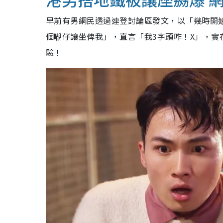
早前有男網民透過連登討論區發文，以「幾時開
個𡃁仔讓坐俾我」，直言「我3字頭咋！X」，
驗！