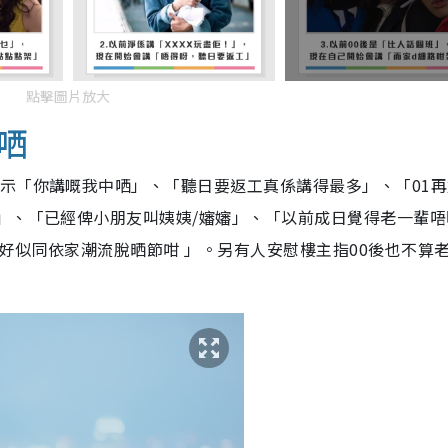
點擊圖片放大
哂
示「你講嘅我中哂」、「聽日要返工真係講得最多」、「01再
」、「已經俾小朋友叫姨姨/嬸嬸」、「以前成日覺得老一輩唔
好似同依家潮流脫晒節咁 」。另有人安慰樓主指00後也不算老